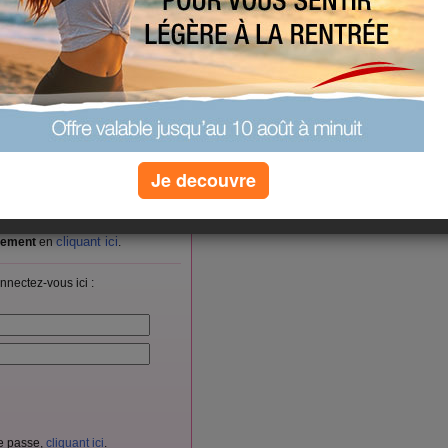
rémé, UHT, Pain, baguette
n aux raisins (viennoiserie)
(0) commentaires
Je decouvre
vés aux membres d'Aujourdhui.com.
cliquant ici
itement
en
.
nnectez-vous ici :
de passe,
cliquant ici
.