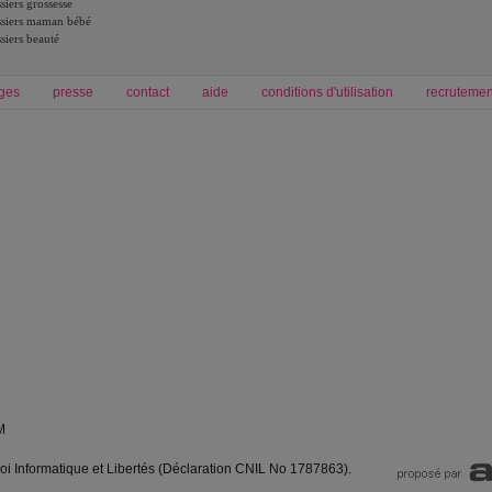
siers grossesse
siers maman bébé
siers beauté
ges
presse
contact
aide
conditions d'utilisation
recrutemen
Forum grossesse et bébé
Forum psychologie
envie de bébé et de devenir maman
développement personnel et spiritua
accouchement et naissance de bébé
couple et sexualité
Grossesse et femme enceinte
Psychologie
symptome grossesse
intelligence et test de qi
calendrier de grossesse
test qi
régime protéiné
|
maigrir du ventre
|
M
loi Informatique et Libertés (Déclaration CNIL No 1787863).