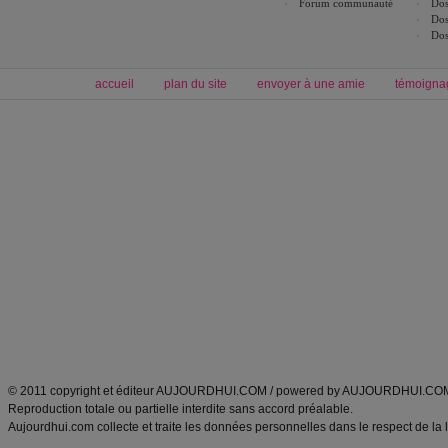
Forum communauté
Dos
Dos
Dos
accueil
plan du site
envoyer à une amie
témoigna
Forum minceur
Forum cuisine
Commencer un régime
boissons, vins et cocktails
Alimentation équilibrée et nutrition
astuces et bons plans
Minceur
Recette cuisine
exercices physiques
recette facile
produits minceur
Recette poulet
Tags
:
ventre plat
|
maigrir des fesses
|
abdominaux
|
régime américain
|
régime mayo
|
Découvrez aussi
:
exercices abdominaux
|
recette wok
|
ANXA Partenaires
:
Recette
de cuisine |
Recette cuisine
|
© 2011 copyright et éditeur AUJOURDHUI.COM / powered by AUJOURDHUI.CO
Reproduction totale ou partielle interdite sans accord préalable.
Aujourdhui.com collecte et traite les données personnelles dans le respect de la 