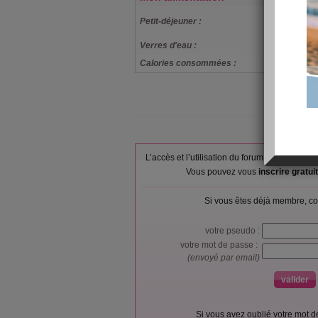
Lait demi-éc
Petit-déjeuner :
courante, Pai
Verres d'eau :
2
Calories consommées :
553 kcal
L’accès et l’utilisation du forum sont réser
Vous pouvez vous
inscrire gratu
Si vous êtes déjà membre, co
votre pseudo :
votre mot de passe :
(envoyé par email)
Si vous avez oublié votre mot 