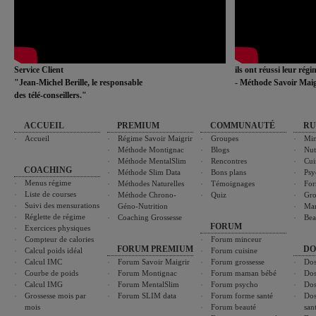
Service Client
ils ont réussi leur rég
"Jean-Michel Berille, le responsable
- Méthode Savoir Maig
des télé-conseillers."
ACCUEIL
PREMIUM
COMMUNAUTÉ
RU
Accueil
Régime Savoir Maigrir
Groupes
Min
Méthode Montignac
Blogs
Nut
Méthode MentalSlim
Rencontres
Cui
COACHING
Méthode Slim Data
Bons plans
Psy
Menus régime
Méthodes Naturelles
Témoignages
For
Liste de courses
Méthode Chrono-
Quiz
Gro
Suivi des mensurations
Géno-Nutrition
Ma
Réglette de régime
Coaching Grossesse
Bea
FORUM
Exercices physiques
Compteur de calories
Forum minceur
FORUM PREMIUM
DO
Calcul poids idéal
Forum cuisine
Calcul IMC
Forum Savoir Maigrir
Forum grossesse
Dos
Courbe de poids
Forum Montignac
Forum maman bébé
Dos
Calcul IMG
Forum MentalSlim
Forum psycho
Dos
Grossesse mois par
Forum SLIM data
Forum forme santé
Dos
mois
Forum beauté
san