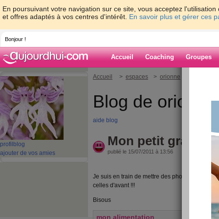
En poursuivant votre navigation sur ce site, vous acceptez l'utilisati
et offres adaptés à vos centres d'intérêt.
En savoir plus et gérer ces 
Bonjour !
Accueil
Coaching
Groupes
Accueil
>
espaces
>
orionne
> Mon petit 
Blog de orionne
aide blog
Mon petit grand dé
profil
blog
publié le 15/07/2011 à 13:56
ajouter de vos amies
Je suis en train de mettre des photos de ma ter
celles d'avant !!!
Bisous
mon alimentation