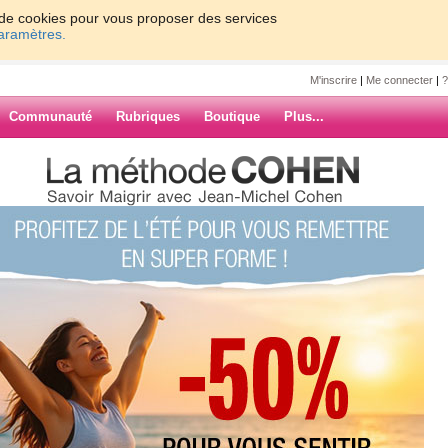
on de cookies pour vous proposer des services
paramètres.
M'inscrire
|
Me connecter
|
?
Communauté
Rubriques
Boutique
Plus...
grand déjeuner !
jeuner !
rasse avant et après, je cherche
ARCHIVES