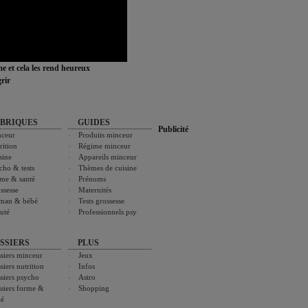
ime et cela les rend heureux
rir
BRIQUES
GUIDES
Publicité
ceur
Produits minceur
rition
Régime minceur
sine
Appareils minceur
cho & tests
Thèmes de cuisine
me & santé
Prénoms
ssesse
Maternités
man & bébé
Tests grossesse
uté
Professionnels psy
SSIERS
PLUS
siers minceur
Jeux
siers nutrition
Infos
siers psycho
Astro
siers forme &
Shopping
té