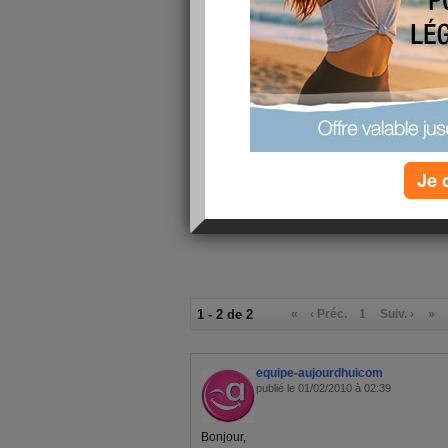
Les 10
commande
Super Na
Je 
1 - 2 de 2
«
‹ Préc.
1
Suiv. ›
»
equipe-aujourdhuicom
publié le 01/02/2010 à 02:39
Bonjour,