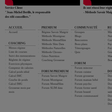
Service Client
ils ont réussi leur rég
"Jean-Michel Berille, le responsable
- Méthode Savoir Maig
des télé-conseillers."
ACCUEIL
PREMIUM
COMMUNAUTÉ
RU
Accueil
Régime Savoir Maigrir
Groupes
Min
Méthode Montignac
Blogs
Nut
Méthode MentalSlim
Rencontres
Cui
COACHING
Méthode Slim Data
Bons plans
Psy
Menus régime
Méthodes Naturelles
Témoignages
For
Liste de courses
Méthode Chrono-
Quiz
Gro
Suivi des mensurations
Géno-Nutrition
Ma
Réglette de régime
Coaching Grossesse
Bea
FORUM
Exercices physiques
Compteur de calories
Forum minceur
FORUM PREMIUM
DO
Calcul poids idéal
Forum cuisine
Calcul IMC
Forum Savoir Maigrir
Forum grossesse
Dos
Courbe de poids
Forum Montignac
Forum maman bébé
Dos
Calcul IMG
Forum MentalSlim
Forum psycho
Dos
Grossesse mois par
Forum SLIM data
Forum forme santé
Dos
mois
Forum beauté
san
Forum communauté
Dos
Dos
Dos