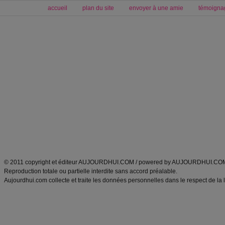
accueil
plan du site
envoyer à une amie
témoigna
Forum minceur
Forum cuisine
Commencer un régime
boissons, vins et cocktails
Alimentation équilibrée et nutrition
astuces et bons plans
Minceur
Recette cuisine
exercices physiques
recette facile
produits minceur
Recette poulet
Tags
:
ventre plat
|
maigrir des fesses
|
abdominaux
|
régime américain
|
régime mayo
|
Découvrez aussi
:
exercices abdominaux
|
recette wok
|
ANXA Partenaires
:
Recette
de cuisine |
Recette cuisine
|
© 2011 copyright et éditeur AUJOURDHUI.COM / powered by AUJOURDHUI.CO
Reproduction totale ou partielle interdite sans accord préalable.
Aujourdhui.com collecte et traite les données personnelles dans le respect de la 