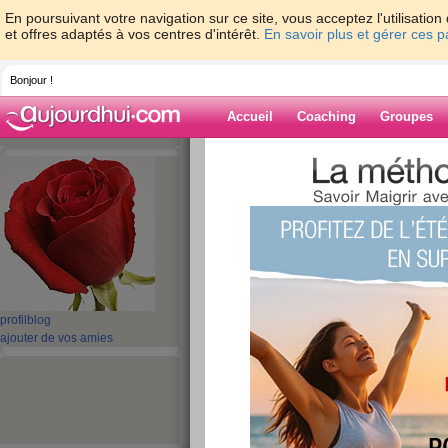
En poursuivant votre navigation sur ce site, vous acceptez l'utilisati
et offres adaptés à vos centres d'intérêt.
En savoir plus et gérer ces 
Bonjour !
Accueil
Coaching
Groupes
Accueil
>
espaces
>
ol
> Quizz: Les 10 
Blog de ol
aide blog
Quizz: Les 10 co
Super Nanny
profil
blog
ajouter de vos amies
publié le 27/01/2010 à 19:56
8/10
j'ai fait
au