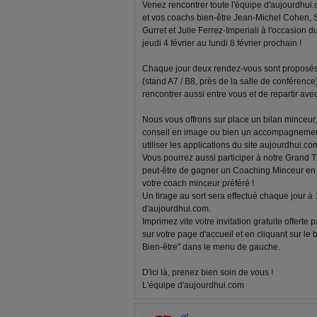
Venez rencontrer toute l'équipe d'aujourdhui.
et vos coachs bien-être Jean-Michel Cohen, 
Gurret et Julie Ferrez-Imperiali à l'occasion d
jeudi 4 février au lundi 8 février prochain !
Chaque jour deux rendez-vous sont proposés 
(stand A7 / B8, près de la salle de conférenc
rencontrer aussi entre vous et de repartir av
Nous vous offrons sur place un bilan minceur, 
conseil en image ou bien un accompagnemen
utiliser les applications du site aujourdhui.com
Vous pourrez aussi participer à notre Grand T
peut-être de gagner un Coaching Minceur en l
votre coach minceur préféré !
Un tirage au sort sera effectué chaque jour à
d'aujourdhui.com.
Imprimez vite votre invitation gratuite offerte
sur votre page d'accueil et en cliquant sur le
Bien-être" dans le menu de gauche.
D'ici là, prenez bien soin de vous !
L'équipe d'aujourdhui.com