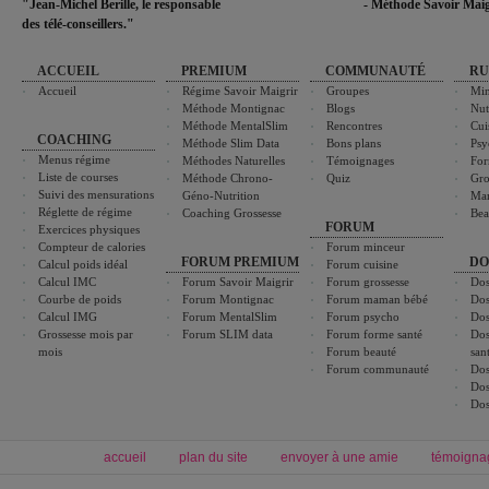
"Jean-Michel Berille, le responsable
- Méthode Savoir Maig
des télé-conseillers."
ACCUEIL
PREMIUM
COMMUNAUTÉ
RU
Accueil
Régime Savoir Maigrir
Groupes
Min
Méthode Montignac
Blogs
Nut
Méthode MentalSlim
Rencontres
Cui
COACHING
Méthode Slim Data
Bons plans
Psy
Menus régime
Méthodes Naturelles
Témoignages
For
Liste de courses
Méthode Chrono-
Quiz
Gro
Suivi des mensurations
Géno-Nutrition
Ma
Réglette de régime
Coaching Grossesse
Bea
FORUM
Exercices physiques
Compteur de calories
Forum minceur
FORUM PREMIUM
DO
Calcul poids idéal
Forum cuisine
Calcul IMC
Forum Savoir Maigrir
Forum grossesse
Dos
Courbe de poids
Forum Montignac
Forum maman bébé
Dos
Calcul IMG
Forum MentalSlim
Forum psycho
Dos
Grossesse mois par
Forum SLIM data
Forum forme santé
Dos
mois
Forum beauté
san
Forum communauté
Dos
Dos
Dos
accueil
plan du site
envoyer à une amie
témoigna