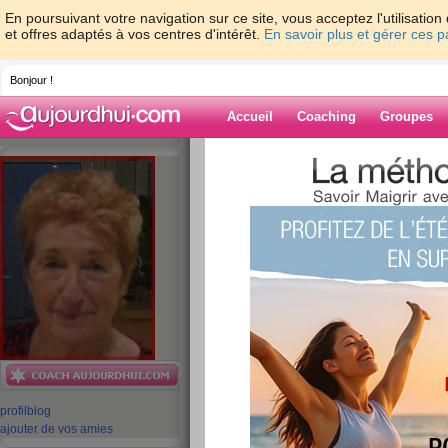
En poursuivant votre navigation sur ce site, vous acceptez l'utilisati
et offres adaptés à vos centres d'intérêt.
En savoir plus et gérer ces 
Bonjour !
Accueil
Coaching
Groupes
Accueil
>
espaces
>
odetteponthus
> Cool
Blog de odettep
aide blog
Cool ! Relaxe !
publié le 07/01/2013 à 11:08
profil
blog
ajouter de vos amies