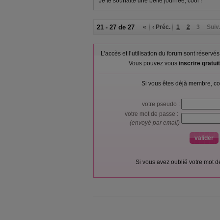
Je te souhaite une belle journée, cool !
21 - 27 de 27
«
‹ Préc.
1
2
3
Suiv.
L’accès et l’utilisation du forum sont réser
Vous pouvez vous
inscrire gratu
Si vous êtes déjà membre, co
votre pseudo :
votre mot de passe :
(envoyé par email)
Si vous avez oublié votre mot 