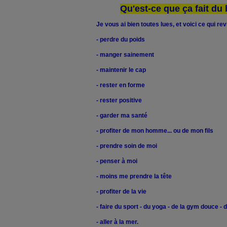
Qu'est-ce que ça fait du b
Je vous ai bien toutes lues, et voici ce qui rev
- perdre du poids
- manger sainement
- maintenir le cap
- rester en forme
- rester positive
- garder ma santé
- profiter de mon homme... ou de mon fils
- prendre soin de moi
- penser à moi
- moins me prendre la tête
- profiter de la vie
- faire du sport - du yoga - de la gym douce - 
- aller à la mer.