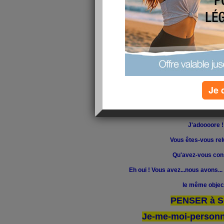
Merci pour vos r
Je 
Bravo pour vo
"implication" à en faire le
J'adoooore !
Vous êtes-vous re
Qu'avez-vous con
Eh oui ! Vous avez...nous avons..
le même object
PENSER à SO
Je-me-moi-personne