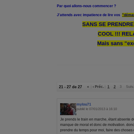
Par quoi allons-nous commencer ?
J'attends avec impatience de lire vos
"démarr
SANS SE PRENDRE 
COOL !!! RELA
Mais sans "ex
21 - 27 de 27
«
‹ Préc.
1
2
3
Suiv.
mylou71
publié le 07/01/2013 à 16:10
Je prends le train en marche, étant absente 
manque de moral et donc de motivation. donc
prendre du temps pour moi, faire des choses q