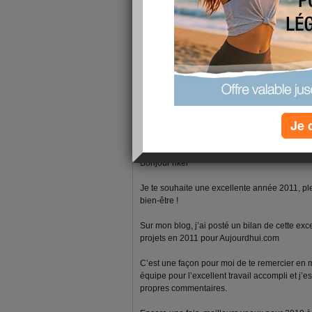
1 - 5 de 5
«
‹ Préc.
1
Suiv. ›
»
fabrice-boutain
Je 
publié le 18/01/2011 à 07:47
Bonjour nkel
Je te souhaite une excellente année 2011, pl
bien-être !
Sur mon blog, j’ai posté un bilan de cette ex
projets en 2011 pour Aujourdhui.com
C’est une façon pour moi de te remercier en
équipe pour l’excellent travail accompli et j’e
propres commentaires.