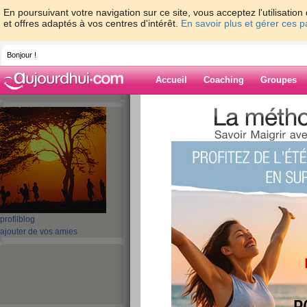
En poursuivant votre navigation sur ce site, vous acceptez l'utilisati
et offres adaptés à vos centres d'intérêt.
En savoir plus et gérer ces 
Bonjour !
Accueil
Coaching
Groupes
Accueil
>
espaces
>
nkel
> Je m’appelle..
Blog de nkel
aide blog
Je m’appelle...
publié le 17/03/2008 à 18:27
profil
blog
ajouter de vos amies
Je m’appelle...eulalie et je vis à marseille depui
avoir perdu 17 en 2005 par le régime proteiniqu
fasse du sport. je pense que je connais tous les
perdre et de ne pas reprendre mes kg, merci de