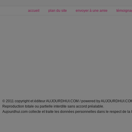
accueil
plan du site
envoyer à une amie
témoigna
Forum minceur
Forum cuisine
Commencer un régime
boissons, vins et cocktails
Alimentation équilibrée et nutrition
astuces et bons plans
Minceur
Recette cuisine
exercices physiques
recette facile
produits minceur
Recette poulet
Tags
:
ventre plat
|
maigrir des fesses
|
abdominaux
|
régime américain
|
régime mayo
|
Découvrez aussi
:
exercices abdominaux
|
recette wok
|
ANXA Partenaires
:
Recette
de cuisine |
Recette cuisine
|
© 2011 copyright et éditeur AUJOURDHUI.COM / powered by AUJOURDHUI.CO
Reproduction totale ou partielle interdite sans accord préalable.
Aujourdhui.com collecte et traite les données personnelles dans le respect de la 