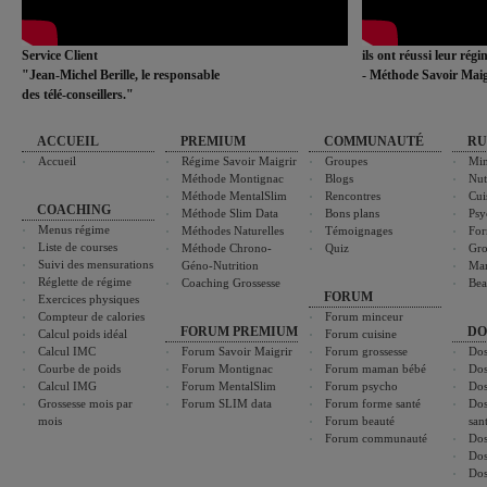
Service Client
ils ont réussi leur rég
"Jean-Michel Berille, le responsable
- Méthode Savoir Maig
des télé-conseillers."
ACCUEIL
PREMIUM
COMMUNAUTÉ
RU
Accueil
Régime Savoir Maigrir
Groupes
Min
Méthode Montignac
Blogs
Nut
Méthode MentalSlim
Rencontres
Cui
COACHING
Méthode Slim Data
Bons plans
Psy
Menus régime
Méthodes Naturelles
Témoignages
For
Liste de courses
Méthode Chrono-
Quiz
Gro
Suivi des mensurations
Géno-Nutrition
Ma
Réglette de régime
Coaching Grossesse
Bea
FORUM
Exercices physiques
Compteur de calories
Forum minceur
FORUM PREMIUM
DO
Calcul poids idéal
Forum cuisine
Calcul IMC
Forum Savoir Maigrir
Forum grossesse
Dos
Courbe de poids
Forum Montignac
Forum maman bébé
Dos
Calcul IMG
Forum MentalSlim
Forum psycho
Dos
Grossesse mois par
Forum SLIM data
Forum forme santé
Dos
mois
Forum beauté
san
Forum communauté
Dos
Dos
Dos