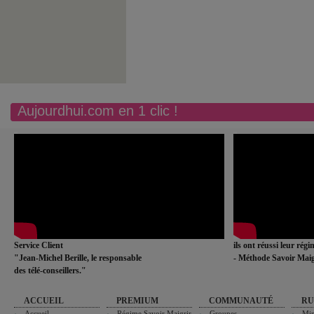
Aujourdhui.com en 1 clic !
Service Client
ils ont réussi leur rég
"Jean-Michel Berille, le responsable
- Méthode Savoir Maig
des télé-conseillers."
ACCUEIL
PREMIUM
COMMUNAUTÉ
RU
Accueil
Régime Savoir Maigrir
Groupes
Min