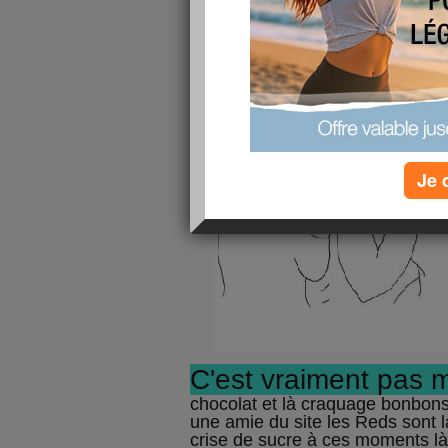
Je 
C'est vraiment pas m
chocolat et là craquage bonbons 
une amie du site les Reds sont là
crise de sucre à ces moments là 