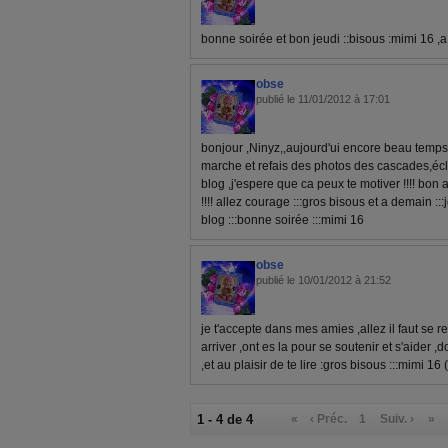
bonne soirée et bon jeudi ::bisous :mimi 16 ,
obse
publié le 11/01/2012 à 17:01
bonjour ,Ninyz,,aujourd'ui encore beau temps 
marche et refais des photos des cascades,écl
blog ,j'espere que ca peux te motiver !!!! bon
!!!! allez courage :::gros bisous et a demain ::
blog :::bonne soirée :::mimi 16
obse
publié le 10/01/2012 à 21:52
je t'accepte dans mes amies ,allez il faut se 
arriver ,ont es la pour se soutenir et s'aide
,et au plaisir de te lire :gros bisous :::mimi 16 
1 - 4 de 4
«
‹ Préc.
1
Suiv. ›
»