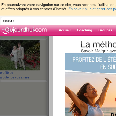
En poursuivant votre navigation sur ce site, vous acceptez l'utilisati
et offres adaptés à vos centres d'intérêt.
En savoir plus et gérer ces 
Bonjour !
Accueil
Coaching
Groupes
Accueil
>
espaces
>
ninyz
> Nulle
Blog de ninyz
aide blog
Nulle
profil
blog
ajouter de vos amies
publié le 10/01/2012 à 15:53