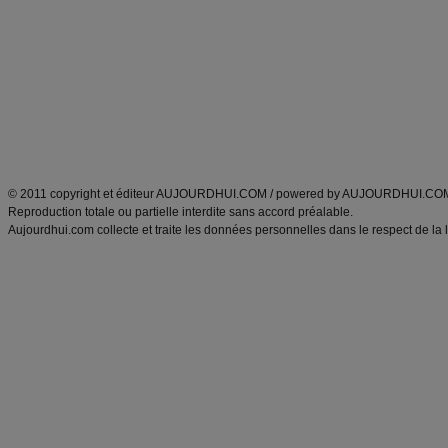
Minceur
Recette cuisine
exercices physiques
recette facile
produits minceur
Recette poulet
Tags
:
ventre plat
|
maigrir des fesses
|
abdominaux
|
régime américain
|
régime mayo
|
Découvrez aussi
:
exercices abdominaux
|
recette wok
|
ANXA Partenaires
:
Recette
de cuisine |
Recette cuisine
|
© 2011 copyright et éditeur AUJOURDHUI.COM / powered by AUJOURDHUI.CO
Reproduction totale ou partielle interdite sans accord préalable.
Aujourdhui.com collecte et traite les données personnelles dans le respect de la 