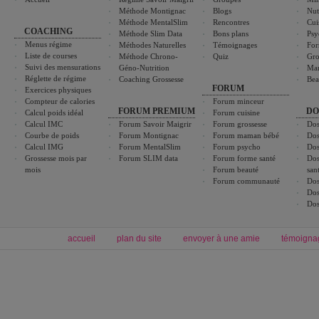
Méthode Montignac
Blogs
Nut
Méthode MentalSlim
Rencontres
Cui
COACHING
Méthode Slim Data
Bons plans
Psy
Menus régime
Méthodes Naturelles
Témoignages
For
Liste de courses
Méthode Chrono-
Quiz
Gro
Suivi des mensurations
Géno-Nutrition
Ma
Réglette de régime
Coaching Grossesse
Bea
FORUM
Exercices physiques
Compteur de calories
Forum minceur
FORUM PREMIUM
DO
Calcul poids idéal
Forum cuisine
Calcul IMC
Forum Savoir Maigrir
Forum grossesse
Dos
Courbe de poids
Forum Montignac
Forum maman bébé
Dos
Calcul IMG
Forum MentalSlim
Forum psycho
Dos
Grossesse mois par
Forum SLIM data
Forum forme santé
Dos
mois
Forum beauté
san
Forum communauté
Dos
Dos
Dos
accueil
plan du site
envoyer à une amie
témoigna
Forum minceur
Forum cuisine
Commencer un régime
boissons, vins et cocktails
Alimentation équilibrée et nutrition
astuces et bons plans