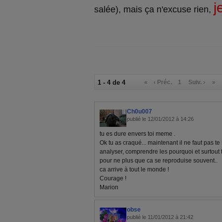
j
salée), mais ça n'excuse rien,
1 - 4 de 4
«
‹ Préc.
1
Suiv. ›
»
Ch0u007
publié le 12/01/2012 à 14:26
tu es dure envers toi meme .
Ok tu as craqué... maintenant il ne faut pas te m
analyser, comprendre les pourquoi et surtout 
pour ne plus que ca se reproduise souvent..
ca arrive à tout le monde !
Courage !
Marion
obse
publié le 11/01/2012 à 21:42