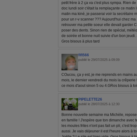
petit frère à 2 ça va c'est plus sympa. Rien de
doc lundi soir c'était la remplaçante ce mati
matin ma kiné, je passerai voir la secrétaire
pour un r-v scanner ??? Aujourd'hui chez ma
retrouver ma petite soeur elle devait garder 
poser des dents. Sinon rien de spécial, météo 
de soirée et bonne nuit suivie d'un bon jeudi. Jui
Gros bisous à plus tard
fifi566
publié le 29/07/2025 à 09:09
COucou, ça y est, je me reprends en mains au
mois, le dernier vendredi du mois la crêperie 
ce mois d'aout sinon 5 ou 4.GRos bisous à toi
PIPELETTE26
publié le 28/07/2025 à 12:30
Bonne nouvelle semaine ma Michèle, reposes
en famille ! J'espère que ton dimanche avec te
les moules frites n'ont pas fait un pli, c'est t
aussi. Je vais déjeuner il est l'heure alors à 
Joëlle ? Le site est bien vide. Gros bisous à b