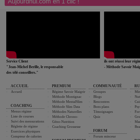
Aujourdhui.com en 1 clic !
Service Client
ils ont réussi leur rég
"Jean-Michel Berille, le responsable
- Méthode Savoir Maig
des télé-conseillers."
ACCUEIL
PREMIUM
COMMUNAUTÉ
RU
Accueil
Régime Savoir Maigrir
Groupes
Min
Méthode Montignac
Blogs
Nut
Méthode MentalSlim
Rencontres
Cui
COACHING
Méthode Slim Data
Bons plans
Psy
Menus régime
Méthodes Naturelles
Témoignages
For
Liste de courses
Méthode Chrono-
Quiz
Gro
Suivi des mensurations
Géno-Nutrition
Ma
Réglette de régime
Coaching Grossesse
Bea
FORUM
Exercices physiques
Compteur de calories
Forum minceur