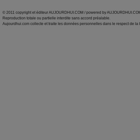
ANXA Partenaires
:
Recette
de cuisine |
Recette cuisine
|
© 2011 copyright et éditeur AUJOURDHUI.COM / powered by AUJOURDHUI.CO
Reproduction totale ou partielle interdite sans accord préalable.
Aujourdhui.com collecte et traite les données personnelles dans le respect de la 