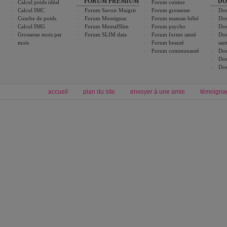
FORUM PREMIUM
DO
Calcul poids idéal
Forum cuisine
Calcul IMC
Forum Savoir Maigrir
Forum grossesse
Dos
Courbe de poids
Forum Montignac
Forum maman bébé
Dos
Calcul IMG
Forum MentalSlim
Forum psycho
Dos
Grossesse mois par
Forum SLIM data
Forum forme santé
Dos
mois
Forum beauté
san
Forum communauté
Dos
Dos
Dos
accueil
plan du site
envoyer à une amie
témoigna
Forum minceur
Forum cuisine
Commencer un régime
boissons, vins et cocktails
Alimentation équilibrée et nutrition
astuces et bons plans
Minceur
Recette cuisine
exercices physiques
recette facile
produits minceur
Recette poulet
Tags
:
ventre plat
|
maigrir des fesses
|
abdominaux
|
régime américain
|
régime mayo
|
Découvrez aussi
:
exercices abdominaux
|
recette wok
|