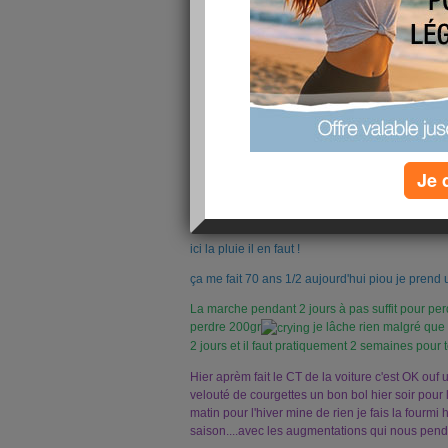
Je 
Bon weekend les miss,
ici la pluie il en faut !
ça me fait 70 ans 1/2 aujourd'hui piou je prend un
La marche pendant 2 jours à pas suffit pour per
perdre 200gr
je lâche rien malgré que
2 jours et il faut pratiquement 2 semaines pour
Hier aprèm fait le CT de la voiture c'est OK
ouf 
velouté de courgettes un bon bol hier soir pour 
matin pour l'hiver mine de rien je fais la fourmi 
saison....avec les augmentations qui nous pend 