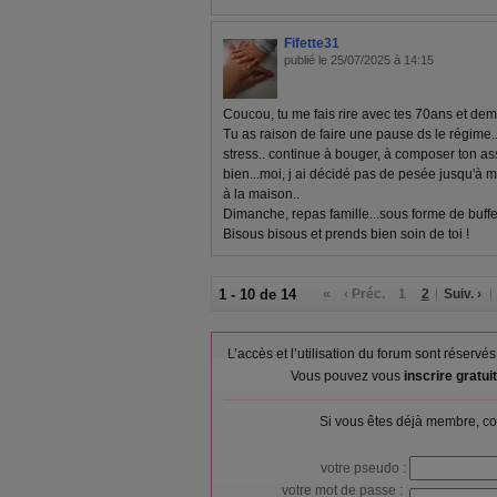
Fifette31
publié le 25/07/2025 à 14:15
Coucou, tu me fais rire avec tes 70ans et demie 
Tu as raison de faire une pause ds le régime..
stress.. continue à bouger, à composer ton assi
bien...moi, j ai décidé pas de pesée jusqu'à 
à la maison..
Dimanche, repas famille...sous forme de buff
Bisous bisous et prends bien soin de toi !
1 - 10 de 14
«
‹ Préc.
1
2
Suiv. ›
L’accès et l’utilisation du forum sont réser
Vous pouvez vous
inscrire gratu
Si vous êtes déjà membre, co
votre pseudo :
votre mot de passe :