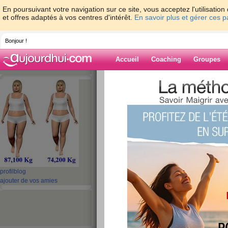
En poursuivant votre navigation sur ce site, vous acceptez l'utilisati
et offres adaptés à vos centres d'intérêt.
En savoir plus et gérer ces 
Bonjour !
Accueil
Coaching
Groupes
Accueil
>
espaces
>
ninou1
> 19 /07 cru
Blog de ninou1
aide blog
19 /07 cruèllaaaa
publié le 19/07/2025 à 07:53
profil
blog
ajouter de vos amies