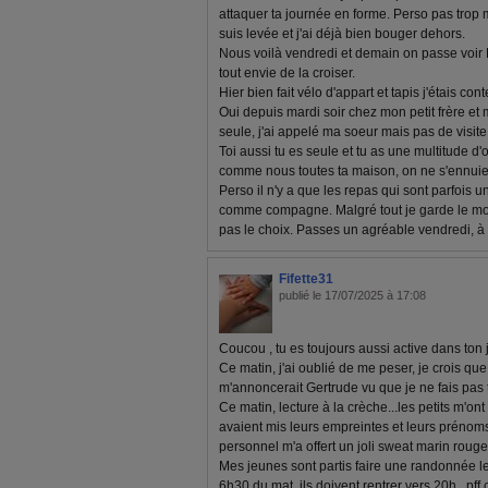
attaquer ta journée en forme. Perso pas trop 
suis levée et j'ai déjà bien bouger dehors.
Nous voilà vendredi et demain on passe voir D
tout envie de la croiser.
Hier bien fait vélo d'appart et tapis j'étais con
Oui depuis mardi soir chez mon petit frère et 
seule, j'ai appelé ma soeur mais pas de visite
Toi aussi tu es seule et tu as une multitude d
comme nous toutes ta maison, on ne s'ennuie 
Perso il n'y a que les repas qui sont parfois u
comme compagne. Malgré tout je garde le moral
pas le choix. Passes un agréable vendredi, 
Fifette31
publié le 17/07/2025 à 17:08
Coucou , tu es toujours aussi active dans ton j
Ce matin, j'ai oublié de me peser, je crois qu
m'annoncerait Gertrude vu que je ne fais pas 
Ce matin, lecture à la crèche...les petits m'ont o
avaient mis leurs empreintes et leurs prénoms.
personnel m'a offert un joli sweat marin rouge ! 
Mes jeunes sont partis faire une randonnée le 
6h30 du mat, ils doivent rentrer vers 20h...pff c