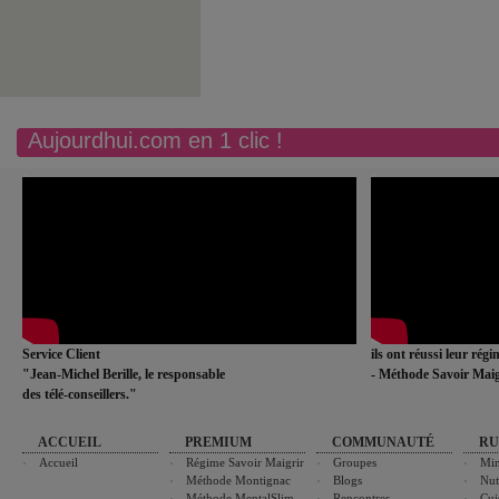
Aujourdhui.com en 1 clic !
Service Client
ils ont réussi leur rég
"Jean-Michel Berille, le responsable
- Méthode Savoir Maig
des télé-conseillers."
ACCUEIL
PREMIUM
COMMUNAUTÉ
RU
Accueil
Régime Savoir Maigrir
Groupes
Min
Méthode Montignac
Blogs
Nut
Méthode MentalSlim
Rencontres
Cui