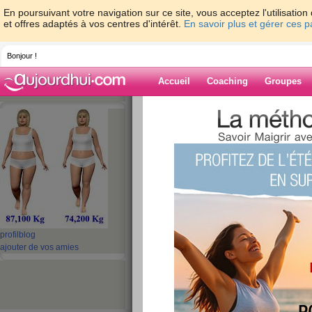
En poursuivant votre navigation sur ce site, vous acceptez l'utilisati
et offres adaptés à vos centres d'intérêt.
En savoir plus et gérer ces 
Bonjour !
Accueil
Coaching
Groupes
Accueil
>
espaces
>
ninou1
> Demain di
Blog de ninou1
aide blog
Demain dimanche,
publié le 12/07/2025 à 12:10
profil
blog
ajouter de vos amies