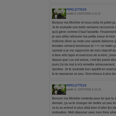
PIPELETTE26
publié le 15/07/2025 à 11:11
Bonjour ma Michèle et nous voilà mi juillet ça f
Je te souhaite une belle semaine raccourcie av
qu'à gérer comme il faut l'assiette. Finaleme
je suis allée retrouver ma petite soeur et mon
Ardèche dîner au resto une salade italienne 
tomates cerises) bouhouuu le +++ ce matin ça 
samedi si je me rapproche de mon objectif du m
à faire vélo tapis et exercices de la kiné, j'av
depuis que Lou est venue, c'est tjrs pareil dès
jours j'ai du mal à m'y remettre sérieusement,
sportive. Je te souhaite bon appétit en avance
tu te reposeras un peu. Gros bisous à plus t
PIPELETTE26
publié le 12/07/2025 à 21:31
Bonsoir ma Michèle contente pour toi que tu soi
demain, ça va te changer de mettre un peu les
va tu as enlevé le plus déjà bien d’aller tjrs 
motivation. Midi déjeuner avec mon frère aîné 