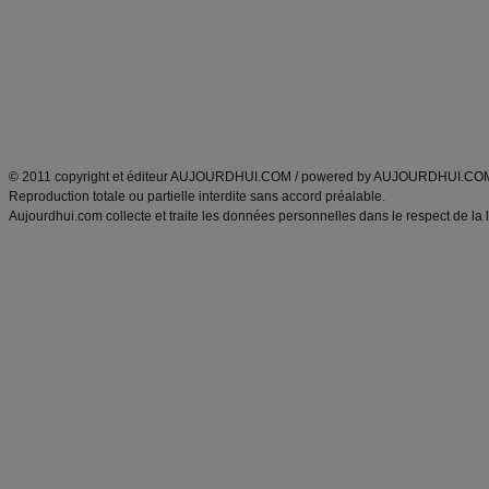
exercices physiques
recette facile
produits minceur
Recette poulet
Tags
:
ventre plat
|
maigrir des fesses
|
abdominaux
|
régime américain
|
régime mayo
|
Découvrez aussi
:
exercices abdominaux
|
recette wok
|
ANXA Partenaires
:
Recette
de cuisine |
Recette cuisine
|
© 2011 copyright et éditeur AUJOURDHUI.COM / powered by AUJOURDHUI.CO
Reproduction totale ou partielle interdite sans accord préalable.
Aujourdhui.com collecte et traite les données personnelles dans le respect de la 