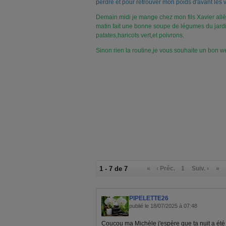
perdre et pour retrouver mon poids d'avant les v
Demain midi je mange chez mon fils Xavier allé
matin fait une bonne soupe de légumes du jardi
patates,haricots vert,et poivrons.
Sinon rien la routine,je vous souhaite un bon 
1 - 7 de 7
«
‹ Préc.
1
Suiv. ›
»
PIPELETTE26
publié le 18/07/2025 à 07:48
Coucou ma Michèle j'espère que ta nuit a ét