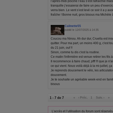
l’après-midi piscine l’eau s’est rafraîchie ma
tranquille j’essaierai de faire un peu d’exerci
verra bien. Le vent s’est levé ce soir il a y av
fraîche ! Bonne nuit, gros bisous ma Michèle à
Calinette55
publié le 12/07/2025 à 14:35
Coucou ma Ninou. Ah dur dur, Cruella est ins
quitter. Pour ma part, un moins 400 g, c'est to
du 21 juin, ouf !!
Sinon, comme tu dis c'est la routine.
Ce matin l'infirmière est venue retirer les fils
Il recommence à faire chaud; pfff !!! que je n'a
ce qui vient. Nous voilà déjà à la mi-juillet, ça
Je reprends doucement le vélo, les articulati
doucement.
Je te souhaite un agréable week-end en famill
bisous
1 - 7 de 7
«
‹ Préc.
1
Suiv. ›
»
L’accès et l’utilisation du forum sont réser