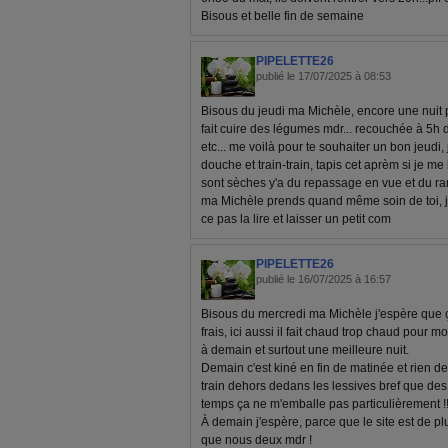
Bisous et belle fin de semaine
PIPELETTE26
publié le 17/07/2025 à 08:53
Bisous du jeudi ma Michèle, encore une nuit po
fait cuire des légumes mdr... recouchée à 5h 
etc... me voilà pour te souhaiter un bon jeudi, 
douche et train-train, tapis cet aprèm si je me
sont sèches y'a du repassage en vue et du rang
ma Michèle prends quand même soin de toi, j'a
ce pas la lire et laisser un petit com
PIPELETTE26
publié le 16/07/2025 à 16:57
Bisous du mercredi ma Michèle j'espère que ç
frais, ici aussi il fait chaud trop chaud pour
à demain et surtout une meilleure nuit.
Demain c'est kiné en fin de matinée et rien d
train dehors dedans les lessives bref que des c
temps ça ne m'emballe pas particulièrement !!
À demain j'espère, parce que le site est de plu
que nous deux mdr !