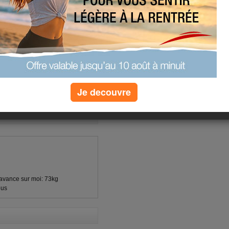
gs avant les vacances
(1) commentaires
Je decouvre
'avance sur moi: 73kg
ous