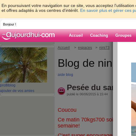
En poursuivant votre navigation sur ce site, vous acceptez l'utilisati
et offres adaptés à vos centres d'intérêt.
En savoir plus et gérer ces 
Bonjour !
Accueil
Coaching
Groupes
Accueil
>
espaces
>
nini73
> Pesée du s
Blog de nini73
aide blog
Pesée du samedi !
profil
blog
ajouter de vos amies
publié le 06/06/2015 à 15:44
Coucou
Ce matin 70kgs700 soit 1kg800 
semaine!
C'est super encourageant !