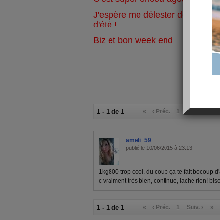
J'espère me délester de mes 5k
d'été !
Biz et bon week end
1 - 1 de 1
«
‹ Préc.
1
Suiv. ›
»
ameli_59
publié le 10/06/2015 à 23:13
1kg800 trop cool. du coup ça te fait bocoup d
c vraiment très bien, continue, lache rien! bis
1 - 1 de 1
«
‹ Préc.
1
Suiv. ›
»