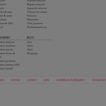
ceur
Produits minceur
rition
Régime minceur
sine
Appareils minceur
cho & tests
Thèmes de cuisine
me & santé
Prénoms
ssesse
Maternités
man & bébé
Tests grossesse
uté
Professionnels psy
SSIERS
PLUS
siers minceur
Jeux
siers nutrition
Infos
siers psycho
Astro
siers forme &
Shopping
té
siers grossesse
siers maman bébé
siers beauté
ges
presse
contact
aide
conditions d'utilisation
recrutemen
Forum grossesse et bébé
Forum psychologie
envie de bébé et de devenir maman
développement personnel et spiritua
accouchement et naissance de bébé
couple et sexualité