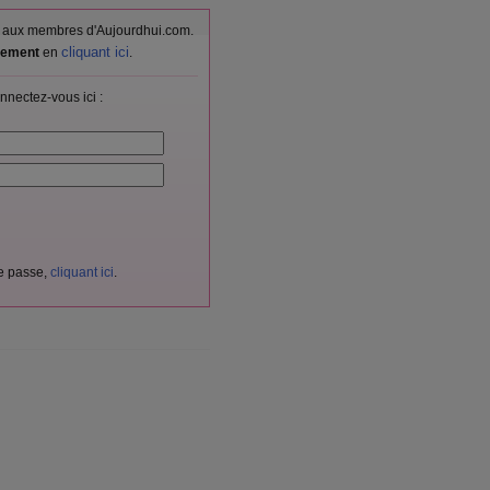
vés aux membres d'Aujourdhui.com.
cliquant ici
itement
en
.
nnectez-vous ici :
de passe,
cliquant ici
.