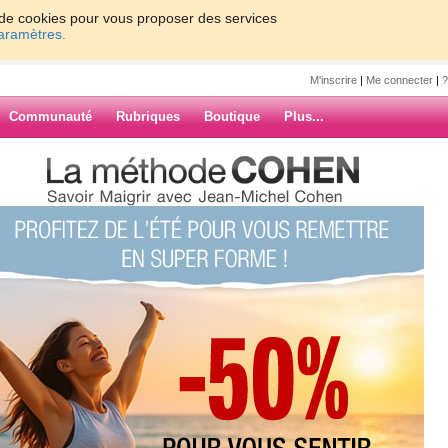
on de cookies pour vous proposer des services
paramètres.
M'inscrire
|
Me connecter
|
?
Communauté
Rubriques
Boutique
Plus...
amedi !
de perdus cette
ARCHIVES