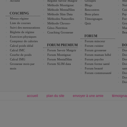
Accueil
Régime Savoir Maigrir
Groupes
Min
Méthode Montignac
Blogs
Nut
Méthode MentalSlim
Rencontres
Cui
COACHING
Méthode Slim Data
Bons plans
Psy
Menus régime
Méthodes Naturelles
Témoignages
For
Liste de courses
Méthode Chrono-
Quiz
Gro
Suivi des mensurations
Géno-Nutrition
Ma
Réglette de régime
Coaching Grossesse
Bea
FORUM
Exercices physiques
Compteur de calories
Forum minceur
FORUM PREMIUM
DO
Calcul poids idéal
Forum cuisine
Calcul IMC
Forum Savoir Maigrir
Forum grossesse
Dos
Courbe de poids
Forum Montignac
Forum maman bébé
Dos
Calcul IMG
Forum MentalSlim
Forum psycho
Dos
Grossesse mois par
Forum SLIM data
Forum forme santé
Dos
mois
Forum beauté
san
Forum communauté
Dos
Dos
Dos
accueil
plan du site
envoyer à une amie
témoigna
Forum minceur
Forum cuisine
Commencer un régime
boissons, vins et cocktails
Alimentation équilibrée et nutrition
astuces et bons plans