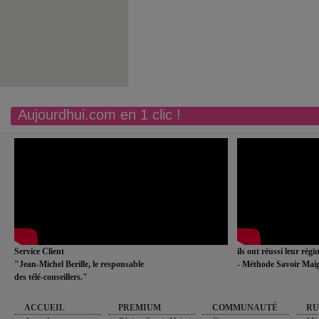
Aujourdhui.com en 1 clic !
Service Client
ils ont réussi leur rég
"Jean-Michel Berille, le responsable
- Méthode Savoir Maig
des télé-conseillers."
ACCUEIL
PREMIUM
COMMUNAUTÉ
RU