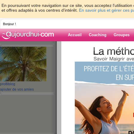
En poursuivant votre navigation sur ce site, vous acceptez l'utilisati
et offres adaptés à vos centres d'intérêt.
En savoir plus et gérer ces 
Bonjour !
Accueil
Coaching
Groupes
Accueil
>
espaces
>
nini73
> Bonne fête à
Blog de nini73
aide blog
Bonne fête à tout
profil
blog
ajouter de vos amies
du site
publié le 31/05/2015 à 01:47
Coucou le fofo
Today pesée officielle 71kgs700 
je suis assez contente de moi car 