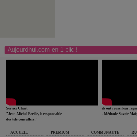
Aujourdhui.com en 1 clic !
Service Client
ils ont réussi leur rég
"Jean-Michel Berille, le responsable
- Méthode Savoir Maig
des télé-conseillers."
ACCUEIL
PREMIUM
COMMUNAUTÉ
RU