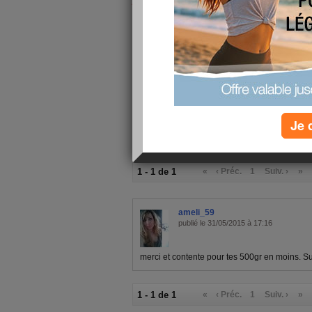
semaine!
Demain c'est la fête des mères , 
d'excès !
Bonne fête à toutes les mamans 
Je 
1 - 1 de 1
«
‹ Préc.
1
Suiv. ›
»
ameli_59
publié le 31/05/2015 à 17:16
merci et contente pour tes 500gr en moins. S
1 - 1 de 1
«
‹ Préc.
1
Suiv. ›
»