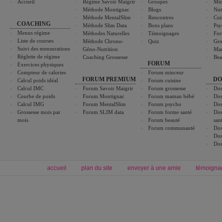
Accueil
Régime Savoir Maigrir
Groupes
Min
Méthode Montignac
Blogs
Nut
Méthode MentalSlim
Rencontres
Cui
COACHING
Méthode Slim Data
Bons plans
Psy
Menus régime
Méthodes Naturelles
Témoignages
For
Liste de courses
Méthode Chrono-
Quiz
Gro
Suivi des mensurations
Géno-Nutrition
Ma
Réglette de régime
Coaching Grossesse
Bea
FORUM
Exercices physiques
Compteur de calories
Forum minceur
FORUM PREMIUM
DO
Calcul poids idéal
Forum cuisine
Calcul IMC
Forum Savoir Maigrir
Forum grossesse
Dos
Courbe de poids
Forum Montignac
Forum maman bébé
Dos
Calcul IMG
Forum MentalSlim
Forum psycho
Dos
Grossesse mois par
Forum SLIM data
Forum forme santé
Dos
mois
Forum beauté
san
Forum communauté
Dos
Dos
Dos
accueil
plan du site
envoyer à une amie
témoigna
Forum minceur
Forum cuisine
Commencer un régime
boissons, vins et cocktails
Alimentation équilibrée et nutrition
astuces et bons plans