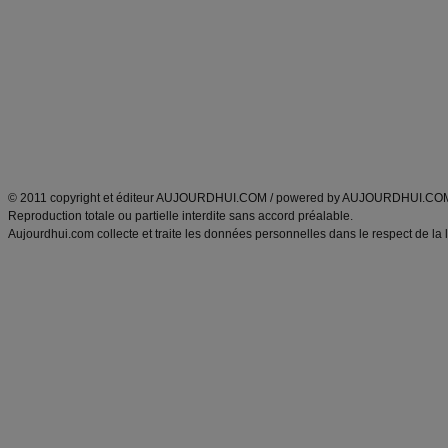
Minceur
Recette cuisine
exercices physiques
recette facile
produits minceur
Recette poulet
Tags
:
ventre plat
|
maigrir des fesses
|
abdominaux
|
régime américain
|
régime mayo
|
Découvrez aussi
:
exercices abdominaux
|
recette wok
|
ANXA Partenaires
:
Recette
de cuisine |
Recette cuisine
|
© 2011 copyright et éditeur AUJOURDHUI.COM / powered by AUJOURDHUI.CO
Reproduction totale ou partielle interdite sans accord préalable.
Aujourdhui.com collecte et traite les données personnelles dans le respect de la 