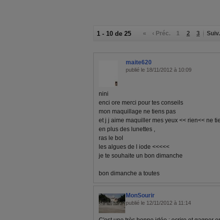
1 - 10 de 25
«
‹ Préc.
1
2
3
Suiv.
maite620
publié le 18/11/2012 à 10:09
nini
enci ore merci pour tes conseils
mon maquillage ne tiens pas
et j j aime maquiller mes yeux << rien<< ne ti
en plus des lunettes ,
ras le bol
les algues de l iode <<<<<
je te souhaite un bon dimanche
bon dimanche a toutes
MonSourir
publié le 12/11/2012 à 11:14