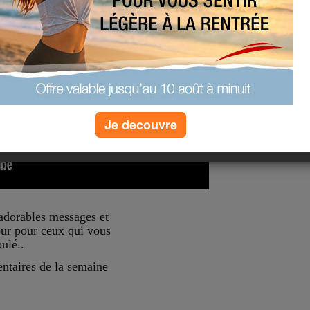
Je decouvre
 adorables messages et
ur pour ceux qui vous
ulé..
ntaires de la semaine