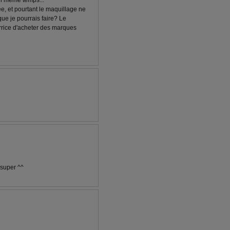
en même temps...
e, et pourtant le maquillage ne
que je pourrais faire? Le
'arrice d'acheter des marques
 super ^^