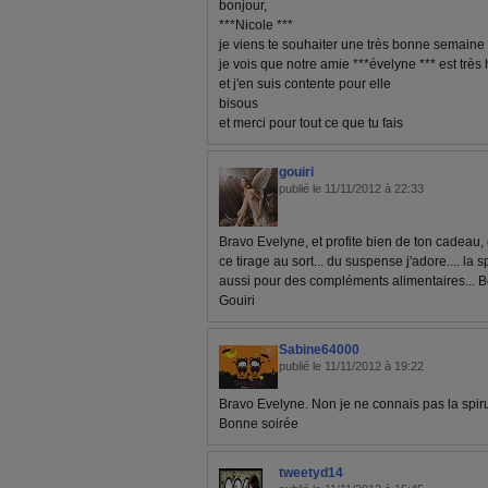
bonjour,
***Nicole ***
je viens te souhaiter une très bonne semaine
je vois que notre amie ***évelyne *** est trè
et j'en suis contente pour elle
bisous
et merci pour tout ce que tu fais
gouiri
publié le 11/11/2012 à 22:33
Bravo Evelyne, et profite bien de ton cadeau, et
ce tirage au sort... du suspense j'adore.... la s
aussi pour des compléments alimentaires... Bo
Gouiri
Sabine64000
publié le 11/11/2012 à 19:22
Bravo Evelyne. Non je ne connais pas la spiru
Bonne soirée
tweetyd14