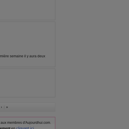
mière semaine il y aura deux
 ›
»
vés aux membres d'Aujourdhui.com.
cliquant ici
itement
en
.