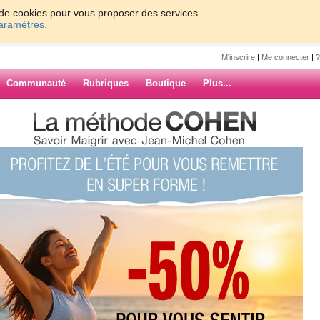
on de cookies pour vous proposer des services
paramètres.
M'inscrire
|
Me connecter
|
?
Communauté
Rubriques
Boutique
Plus...
> La gagnante des commentaires
spart
commentaires
ARCHIVES