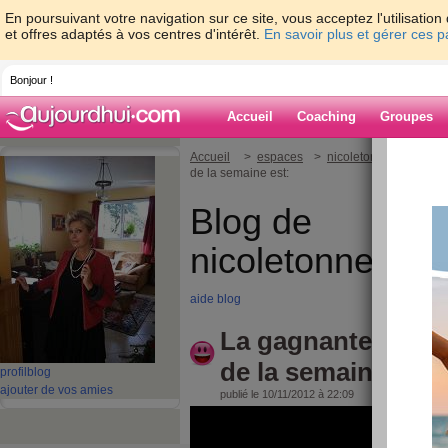
En poursuivant votre navigation sur ce site, vous acceptez l'utilisati
et offres adaptés à vos centres d'intérêt.
En savoir plus et gérer ces 
Bonjour !
Accueil
Coaching
Groupes
Accueil
>
espaces
>
nicoletonnellevaspart
de la semaine est:
Blog de
nicoletonnelleva
aide blog
La gagnante des 
de la semaine est:
profil
blog
ajouter de vos amies
publié le 10/11/2012 à 22:09