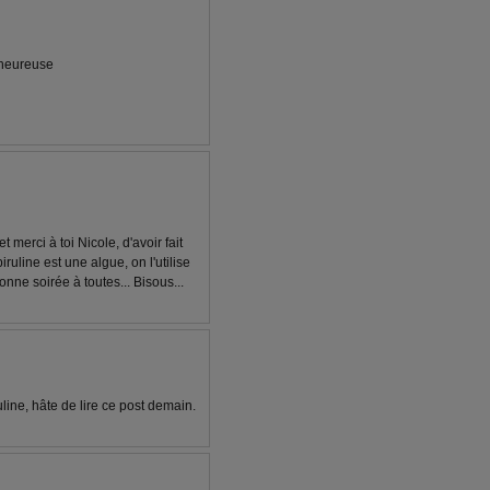
s heureuse
 merci à toi Nicole, d'avoir fait
piruline est une algue, on l'utilise
nne soirée à toutes... Bisous...
line, hâte de lire ce post demain.