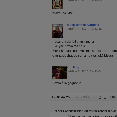
publié le 11/11/2012 à 15:45
bravo Evelyne
nicoletonnellevaspart
publié le 11/11/2012 à 13:16
Pacano: cela fait plaisir merci
Evelyne bravo ma belle
Merci à toutes pour vos messages. Dés la pre
gagnates chaque semaine c'est ok? bisous
schilling
publié le 11/11/2012 à 13:04
Bravo à la gagnante
1 - 10 de 25
«
‹ Préc.
1
2
3
Suiv.
L’accès et l’utilisation du forum sont réser
Vous pouvez vous
inscrire gratu