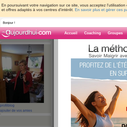
En poursuivant votre navigation sur ce site, vous acceptez l'utilisati
et offres adaptés à vos centres d'intérêt.
En savoir plus et gérer ces 
Bonjour !
Accueil
Coaching
Groupes
Accueil
>
espaces
>
nicoletonnellevaspart
mieux être?
Blog de
nicoletonnelleva
aide blog
Connaissez vous le
mieux être?
profil
blog
ajouter de vos amies
publié le 31/08/2012 à 10:35