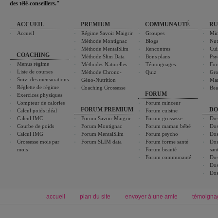
des télé-conseillers."
ACCUEIL
PREMIUM
COMMUNAUTÉ
RU
Accueil
Régime Savoir Maigrir
Groupes
Min
Méthode Montignac
Blogs
Nut
Méthode MentalSlim
Rencontres
Cui
COACHING
Méthode Slim Data
Bons plans
Psy
Menus régime
Méthodes Naturelles
Témoignages
For
Liste de courses
Méthode Chrono-
Quiz
Gro
Suivi des mensurations
Géno-Nutrition
Ma
Réglette de régime
Coaching Grossesse
Bea
FORUM
Exercices physiques
Compteur de calories
Forum minceur
FORUM PREMIUM
DO
Calcul poids idéal
Forum cuisine
Calcul IMC
Forum Savoir Maigrir
Forum grossesse
Dos
Courbe de poids
Forum Montignac
Forum maman bébé
Dos
Calcul IMG
Forum MentalSlim
Forum psycho
Dos
Grossesse mois par
Forum SLIM data
Forum forme santé
Dos
mois
Forum beauté
san
Forum communauté
Dos
Dos
Dos
accueil
plan du site
envoyer à une amie
témoigna
Forum minceur
Forum cuisine