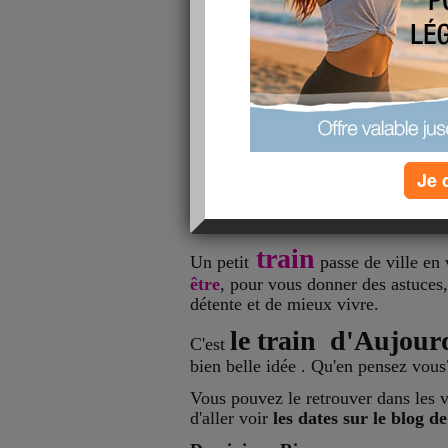
Bonjour à vous toutes
remercie
Je vous
de vos comme
chaud au coeur. Je vois que vous êt
Je 
interessées par des ateliers maquill
vous promets d'y penser sérieuseme
des surprises au plus vite.
train
Un petit
passe de ville en 
être
, pour vous donner des astuces
détente et de mieux vivre.
le train d'Aujou
C'est
bien belle idée . Qu'en pensez vous
Vous pouvez le retrouver dans les v
d'aller voir
les dates sur le blog de