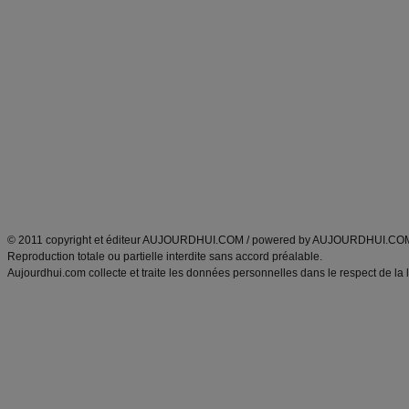
Commencer un régime
boissons, vins et cocktails
Alimentation équilibrée et nutrition
astuces et bons plans
Minceur
Recette cuisine
exercices physiques
recette facile
produits minceur
Recette poulet
Tags
:
ventre plat
|
maigrir des fesses
|
abdominaux
|
régime américain
|
régime mayo
|
Découvrez aussi
:
exercices abdominaux
|
recette wok
|
ANXA Partenaires
:
Recette
de cuisine |
Recette cuisine
|
© 2011 copyright et éditeur AUJOURDHUI.COM / powered by AUJOURDHUI.CO
Reproduction totale ou partielle interdite sans accord préalable.
Aujourdhui.com collecte et traite les données personnelles dans le respect de la 