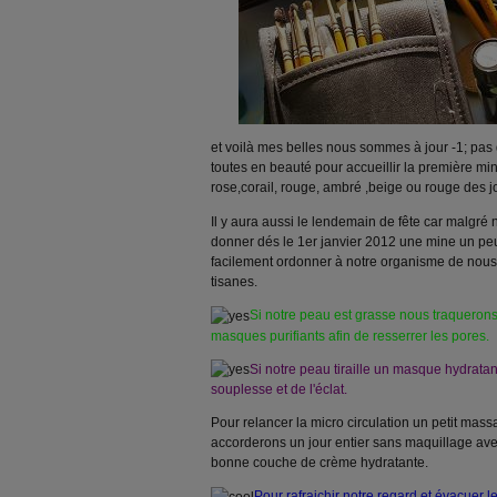
et voilà mes belles nous sommes à jour -1; pas
toutes en beauté pour accueillir la première mi
rose,corail, rouge, ambré ,beige ou rouge des j
Il y aura aussi le lendemain de fête car malgré n
donner dés le 1er janvier 2012 une mine un pe
facilement ordonner à notre organisme de nous 
tisanes.
Si notre peau est grasse nous traqueron
masques purifiants afin de resserrer les pores.
Si notre peau tiraille un masque hydratan
souplesse et de l'éclat.
Pour relancer la micro circulation un petit mas
accorderons un jour entier sans maquillage av
bonne couche de crème hydratante.
Pour rafraichir notre regard et évacuer 