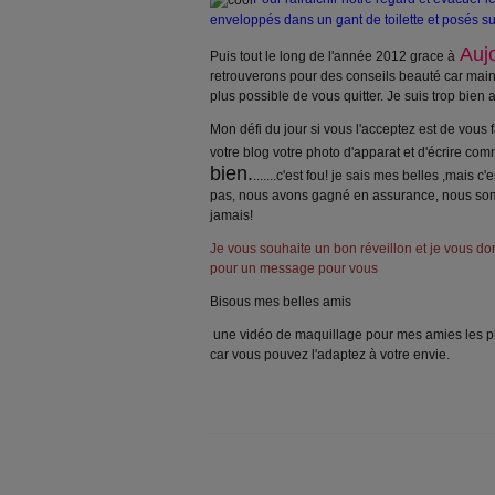
enveloppés dans un gant de toilette et posés sur
Auj
Puis tout le long de l'année 2012 grace à
retrouverons pour des conseils beauté car maint
plus possible de vous quitter. Je suis trop bien 
Mon défi du jour si vous l'acceptez est de vous 
votre blog votre photo d'apparat et d'écrire com
bien.
.......c'est fou! je sais mes belles ,mais c
pas, nous avons gagné en assurance, nous somm
jamais!
Je vous souhaite un bon réveillon et je vous 
pour un message pour vous
Bisous mes belles amis
une vidéo de maquillage pour mes amies les p
car vous pouvez l'adaptez à votre envie.