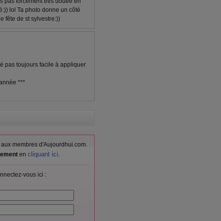
is pas forcément très douée en
é:)) lol Ta photo donne un côté
e fête de st sylvestre:))
é pas toujours facile à appliquer
 année ***
vés aux membres d'Aujourdhui.com.
cliquant ici
itement
en
.
nnectez-vous ici :