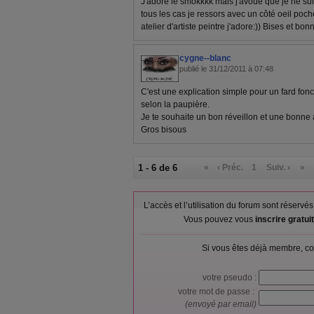
J'adore le smokkkk mais j'avoue que je ne su
tous les cas je ressors avec un côté oeil poch
atelier d'artiste peintre j'adore:)) Bises et bonn
cygne--blanc
publié le 31/12/2011 à 07:48
C'est une explication simple pour un fard fonc
selon la paupière.
Je te souhaite un bon réveillon et une bonne
Gros bisous
1 - 6 de 6
«
‹ Préc.
1
Suiv. ›
»
L’accès et l’utilisation du forum sont réser
Vous pouvez vous
inscrire gratu
Si vous êtes déjà membre, co
votre pseudo :
votre mot de passe :
(envoyé par email)