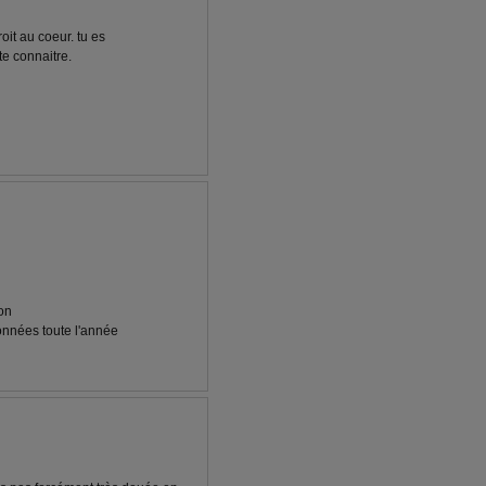
oit au coeur. tu es
te connaitre.
lon
données toute l'année