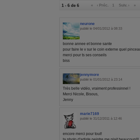
1 - 6 de 6
«
‹ Préc.
1
Suiv. ›
»
neurone
publié le 04/01/2012 à 08:33
bonne annee et bonne sante
pour faire le v sur le coin externe quel pinceau
merci pour ts ses conseils
biss
jennymore
publié le 01/01/2012 à 23:14
Très belle vidéo, vraiment professinnel !
Merci Nicole, Bisous,
Jenny
marie7169
publié le 31/12/2011 à 12:46
encore merci pour tout!
ta photo d'artiste peintre me plait beaucoup!!!