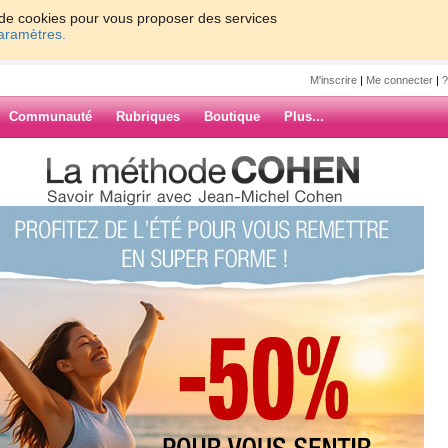
on de cookies pour vous proposer des services
paramètres.
M'inscrire
|
Me connecter
|
?
Communauté
Rubriques
Boutique
Plus...
> Demain , vous serez la plus
spart
z la plus belle
ARCHIVES