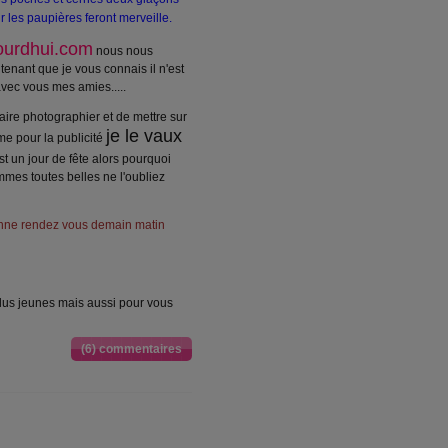
 les paupières feront merveille.
ourdhui.com
nous nous
enant que je vous connais il n'est
avec vous mes amies.....
faire photographier et de mettre sur
je le vaux
me pour la publicité
'est un jour de fête alors pourquoi
es toutes belles ne l'oubliez
donne rendez vous demain matin
lus jeunes mais aussi pour vous
(6) commentaires