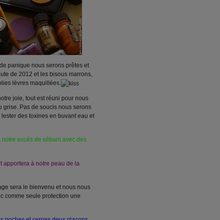
 de panique nous serons prêtes et
nute de 2012 et les bisous marrons,
olies lèvres maquillées.
otre joie, tout est réuni pour nous
u grise. Pas de soucis nous serons
lester des toxines en buvant eau et
s notre excés de sébum avec des
t apportera à notre peau de la
sage sera le bienvenu et nous nous
ec comme seule protection une
les poches et cernes deux glaçons