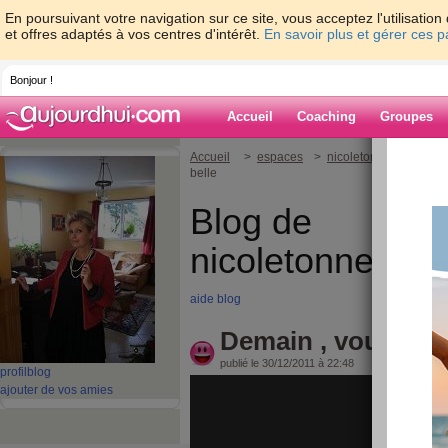
En poursuivant votre navigation sur ce site, vous acceptez l'utilisati
et offres adaptés à vos centres d'intérêt.
En savoir plus et gérer ces 
Bonjour !
Accueil
Coaching
Groupes
Accueil
>
espaces
>
nicoletonnellevaspart
belle
Blog de
nicoletonnelleva
aide blog
Demain , vous sere
publié le 30/12/2011 à 22:48
profil
blog
ajouter de vos amies