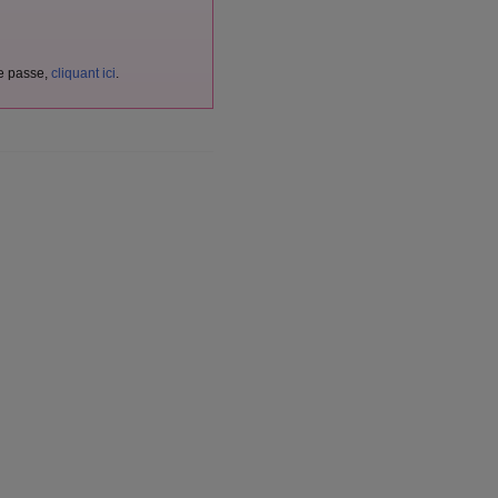
de passe,
cliquant ici
.