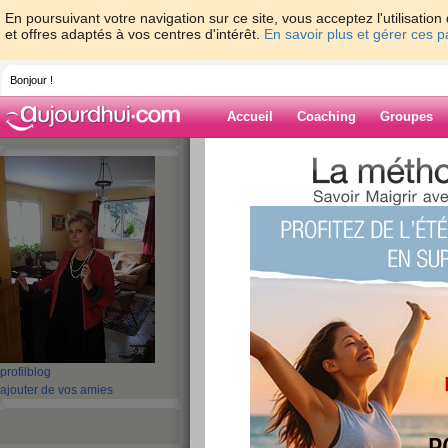
En poursuivant votre navigation sur ce site, vous acceptez l'utilisati
et offres adaptés à vos centres d'intérêt.
En savoir plus et gérer ces 
Bonjour !
Accueil
Coaching
Groupes
Accueil
>
espaces
>
nicoletonnellevaspart
celles ci se ressemblent
Blog de
nicoletonnelleva
aide blog
les semaines se su
ci se ressemblent
profil
blog
ajouter de vos amies
publié le 27/12/2011 à 23:58