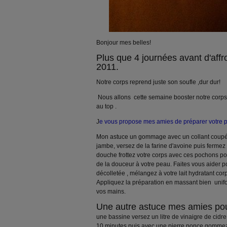
Bonjour mes belles!
Plus que 4 journées avant d'affro
2011.
Notre corps reprend juste son soufle ,dur dur!
Nous allons cette semaine booster notre corps e
au top .
J
e vous propose mes amies de préparer votre p
Mon astuce un gommage avec un collant coup
jambe, versez de la farine d'avoine puis fermez 
douche frottez votre corps avec ces pochons po
de la douceur à votre peau. Faites vous aider p
décolletée , mélangez à votre lait hydratant cor
Appliquez la préparation en massant bien unif
vos mains.
Une autre astuce mes amies pou
une bassine versez un litre de vinaigre de cidr
10 minutes puis avec une pierre ponce gommez 