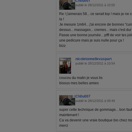
Ch0u007
publié le 28/12/2011 à 10:55
Re ! j'aimerais 58... ce serait top ! mais je n
la !
Je mesure 1m64... j'ai encore de bonnes "cuiss
dessus... massages... cremes... mais c'est dur 
Passe une bonne journée... pfff de voir tes jo
une pedicure mais je suis nulle pour ça !
bizz
nicoletonnellevaspart
publié le 28/12/2011 à 10:54
coucou du matin je vous lis
bisous mes belles amies
Ch0u007
publié le 28/12/2011 à 09:49
super cette technique de gommage... bon faut 
maintenant !
Ca va devenir une vraie boutique bio chez moi
merci