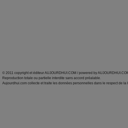
Commencer un régime
boissons, vins et cocktails
Alimentation équilibrée et nutrition
astuces et bons plans
Minceur
Recette cuisine
exercices physiques
recette facile
produits minceur
Recette poulet
Tags
:
ventre plat
|
maigrir des fesses
|
abdominaux
|
régime américain
|
régime mayo
|
Découvrez aussi
:
exercices abdominaux
|
recette wok
|
ANXA Partenaires
:
Recette
de cuisine |
Recette cuisine
|
© 2011 copyright et éditeur AUJOURDHUI.COM / powered by AUJOURDHUI.CO
Reproduction totale ou partielle interdite sans accord préalable.
Aujourdhui.com collecte et traite les données personnelles dans le respect de la 