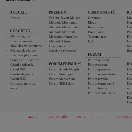
ACCUEIL
PREMIUM
COMMUNAUTÉ
RU
Accueil
Régime Savoir Maigrir
Groupes
Min
Méthode Montignac
Blogs
Nut
Méthode MentalSlim
Rencontres
Cui
COACHING
Méthode Slim Data
Bons plans
Psy
Menus régime
Méthodes Naturelles
Témoignages
For
Liste de courses
Méthode Chrono-
Quiz
Gro
Suivi des mensurations
Géno-Nutrition
Ma
Réglette de régime
Coaching Grossesse
Bea
FORUM
Exercices physiques
Compteur de calories
Forum minceur
FORUM PREMIUM
DO
Calcul poids idéal
Forum cuisine
Calcul IMC
Forum Savoir Maigrir
Forum grossesse
Dos
Courbe de poids
Forum Montignac
Forum maman bébé
Dos
Calcul IMG
Forum MentalSlim
Forum psycho
Dos
Grossesse mois par
Forum SLIM data
Forum forme santé
Dos
mois
Forum beauté
san
Forum communauté
Dos
Dos
Dos
accueil
plan du site
envoyer à une amie
témoigna
Forum minceur
Forum cuisine