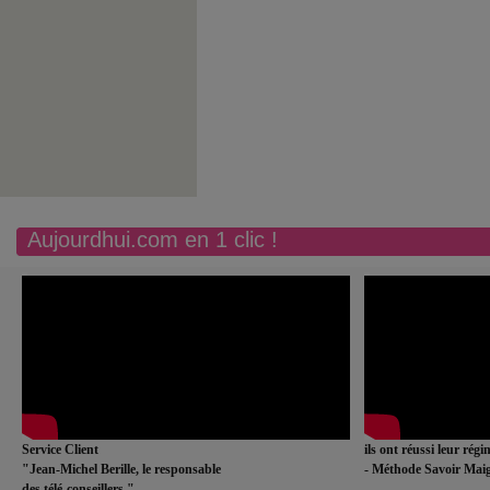
Aujourdhui.com en 1 clic !
Service Client
ils ont réussi leur rég
"Jean-Michel Berille, le responsable
- Méthode Savoir Maig
des télé-conseillers."