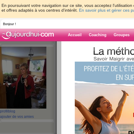
En poursuivant votre navigation sur ce site, vous acceptez l'utilisati
et offres adaptés à vos centres d'intérêt.
En savoir plus et gérer ces 
Bonjour !
Accueil
Coaching
Groupes
Accueil
>
espaces
>
nicoletonnellevaspart
de noel
Blog de
nicoletonnelleva
aide blog
seconde partie du
noel
profil
blog
ajouter de vos amies
publié le 21/12/2011 à 21:17