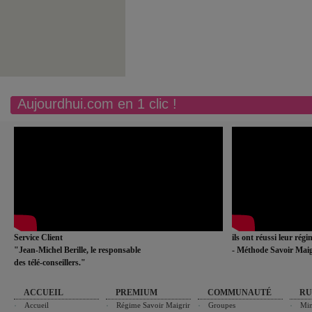
Aujourdhui.com en 1 clic !
Service Client
ils ont réussi leur rég
"Jean-Michel Berille, le responsable
- Méthode Savoir Maig
des télé-conseillers."
ACCUEIL
PREMIUM
COMMUNAUTÉ
RU
Accueil
Régime Savoir Maigrir
Groupes
Min