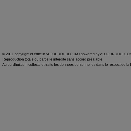
Minceur
Recette cuisine
exercices physiques
recette facile
produits minceur
Recette poulet
Tags
:
ventre plat
|
maigrir des fesses
|
abdominaux
|
régime américain
|
régime mayo
|
Découvrez aussi
:
exercices abdominaux
|
recette wok
|
ANXA Partenaires
:
Recette
de cuisine |
Recette cuisine
|
© 2011 copyright et éditeur AUJOURDHUI.COM / powered by AUJOURDHUI.CO
Reproduction totale ou partielle interdite sans accord préalable.
Aujourdhui.com collecte et traite les données personnelles dans le respect de la 