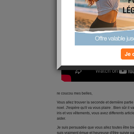
Je 
re coucou mes belles,
Vous allez trouver la seconde et dernière parti
noel. J'espère qu'il va vous plaire . Bien sûr il v
iris et vos vêtements, vous avez differents arti
aider.
Je suis persuadée que vous allez toutes être bie
suis vraiment émue et heureuse d'être suivie pa