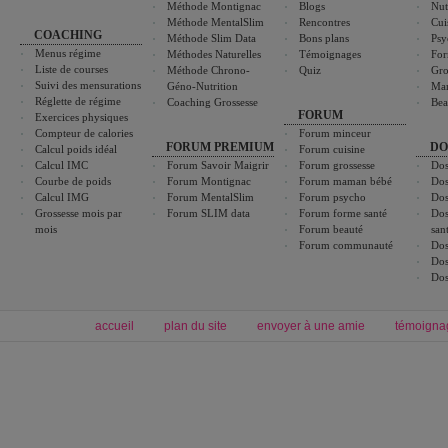
Méthode Montignac
Blogs
Nut
Méthode MentalSlim
Rencontres
Cui
COACHING
Méthode Slim Data
Bons plans
Psy
Menus régime
Méthodes Naturelles
Témoignages
For
Liste de courses
Méthode Chrono-
Quiz
Gro
Suivi des mensurations
Géno-Nutrition
Ma
Réglette de régime
Coaching Grossesse
Bea
FORUM
Exercices physiques
Compteur de calories
Forum minceur
FORUM PREMIUM
DO
Calcul poids idéal
Forum cuisine
Calcul IMC
Forum Savoir Maigrir
Forum grossesse
Dos
Courbe de poids
Forum Montignac
Forum maman bébé
Dos
Calcul IMG
Forum MentalSlim
Forum psycho
Dos
Grossesse mois par
Forum SLIM data
Forum forme santé
Dos
mois
Forum beauté
san
Forum communauté
Dos
Dos
Dos
accueil
plan du site
envoyer à une amie
témoigna
Forum minceur
Forum cuisine
Commencer un régime
boissons, vins et cocktails
Alimentation équilibrée et nutrition
astuces et bons plans