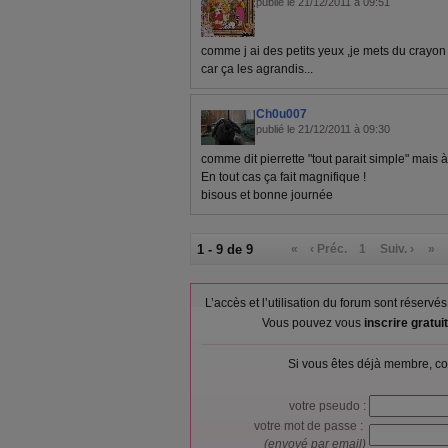
publié le 21/12/2011 à 09:51
comme j ai des petits yeux ,je mets du crayon
car ça les agrandis...
Ch0u007
publié le 21/12/2011 à 09:30
comme dit pierrette "tout parait simple" mais à 
En tout cas ça fait magnifique !
bisous et bonne journée
1 - 9 de 9
«
‹ Préc.
1
Suiv. ›
»
L’accès et l’utilisation du forum sont réser
Vous pouvez vous
inscrire gratu
Si vous êtes déjà membre, co
votre pseudo :
votre mot de passe :
(envoyé par email)