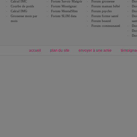
Calcul IMC
Forum Savoir Maigrir
Forum grossesse
Dos
Courbe de poids
Forum Montignac
Forum maman bébé
Dos
Calcul IMG
Forum MentalSlim
Forum psycho
Dos
Grossesse mois par
Forum SLIM data
Forum forme santé
Dos
mois
Forum beauté
san
Forum communauté
Dos
Dos
Dos
accueil
plan du site
envoyer à une amie
témoigna
Forum minceur
Forum cuisine
Commencer un régime
boissons, vins et cocktails
Alimentation équilibrée et nutrition
astuces et bons plans
Minceur
Recette cuisine
exercices physiques
recette facile
produits minceur
Recette poulet
Tags
:
ventre plat
|
maigrir des fesses
|
abdominaux
|
régime américain
|
régime mayo
|
Découvrez aussi
:
exercices abdominaux
|
recette wok
|
ANXA Partenaires
:
Recette
de cuisine |
Recette cuisine
|