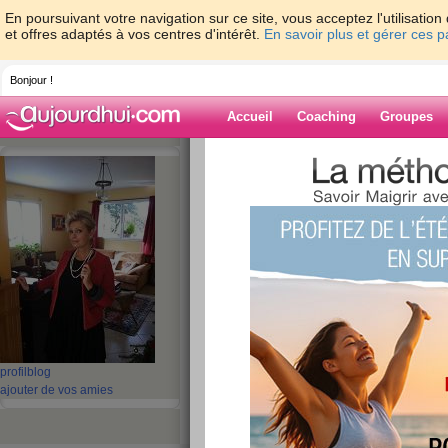
En poursuivant votre navigation sur ce site, vous acceptez l'utilisati
et offres adaptés à vos centres d'intérêt.
En savoir plus et gérer ces 
Bonjour !
Accueil
Coaching
Groupes
Accueil
>
espaces
>
nicoletonnellevaspart
Blog de
nicoletonnelleva
aide blog
Un tracé pour de l'
publié le 21/12/2011 à 08:34
profil
blog
ajouter de vos amies