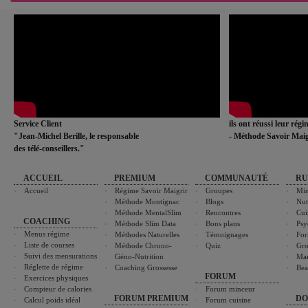
Service Client
ils ont réussi leur rég
"Jean-Michel Berille, le responsable
- Méthode Savoir Maig
des télé-conseillers."
ACCUEIL
PREMIUM
COMMUNAUTÉ
RU
Accueil
Régime Savoir Maigrir
Groupes
Min
Méthode Montignac
Blogs
Nut
Méthode MentalSlim
Rencontres
Cui
COACHING
Méthode Slim Data
Bons plans
Psy
Menus régime
Méthodes Naturelles
Témoignages
For
Liste de courses
Méthode Chrono-
Quiz
Gro
Suivi des mensurations
Géno-Nutrition
Ma
Réglette de régime
Coaching Grossesse
Bea
FORUM
Exercices physiques
Compteur de calories
Forum minceur
FORUM PREMIUM
DO
Calcul poids idéal
Forum cuisine