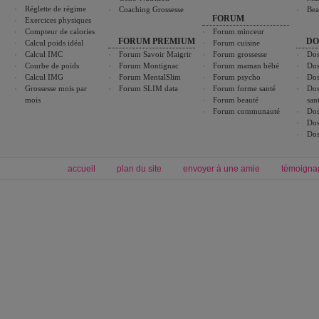
Réglette de régime
Coaching Grossesse
Bea
FORUM
Exercices physiques
Compteur de calories
Forum minceur
FORUM PREMIUM
DO
Calcul poids idéal
Forum cuisine
Calcul IMC
Forum Savoir Maigrir
Forum grossesse
Dos
Courbe de poids
Forum Montignac
Forum maman bébé
Dos
Calcul IMG
Forum MentalSlim
Forum psycho
Dos
Grossesse mois par
Forum SLIM data
Forum forme santé
Dos
mois
Forum beauté
san
Forum communauté
Dos
Dos
Dos
accueil
plan du site
envoyer à une amie
témoigna
Forum minceur
Forum cuisine
Commencer un régime
boissons, vins et cocktails
Alimentation équilibrée et nutrition
astuces et bons plans
Minceur
Recette cuisine
exercices physiques
recette facile
produits minceur
Recette poulet