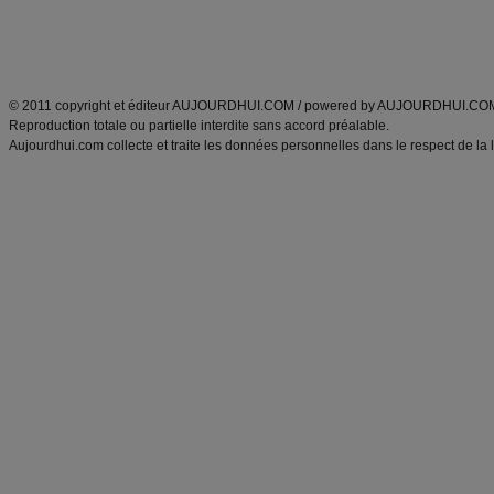
Tags
:
ventre plat
|
maigrir des fesses
|
abdominaux
|
régime américain
|
régime mayo
|
Découvrez aussi
:
exercices abdominaux
|
recette wok
|
ANXA Partenaires
:
Recette
de cuisine |
Recette cuisine
|
© 2011 copyright et éditeur AUJOURDHUI.COM / powered by AUJOURDHUI.CO
Reproduction totale ou partielle interdite sans accord préalable.
Aujourdhui.com collecte et traite les données personnelles dans le respect de la 