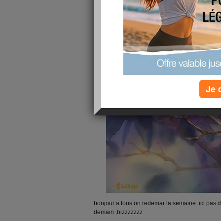
Je 
bonjour a tous on redemar la semaine .ici pas de so
demain ,bizzzzzzz