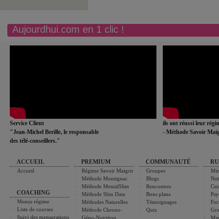
Aujourdhui.com en 1 clic !
Service Client
ils ont réussi leur rég
"Jean-Michel Berille, le responsable
- Méthode Savoir Maig
des télé-conseillers."
ACCUEIL
PREMIUM
COMMUNAUTÉ
RU
Accueil
Régime Savoir Maigrir
Groupes
Min
Méthode Montignac
Blogs
Nut
Méthode MentalSlim
Rencontres
Cui
COACHING
Méthode Slim Data
Bons plans
Psy
Menus régime
Méthodes Naturelles
Témoignages
For
Liste de courses
Méthode Chrono-
Quiz
Gro
Suivi des mensurations
Géno-Nutrition
Ma