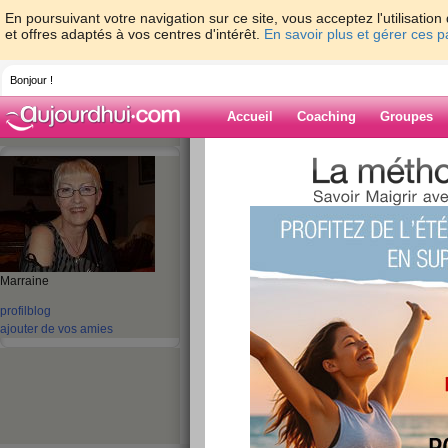
En poursuivant votre navigation sur ce site, vous acceptez l'utilisati
et offres adaptés à vos centres d'intérêt.
En savoir plus et gérer ces 
Bonjour !
Accueil
Coaching
Groupes
Accueil
>
espaces
>
nicole2008
> bonne
Blog de nicole2
aide blog
bonne semaine
Marraine
profil
blog
publié le 22/04/2013 à 17:24
ajouter de vos amies