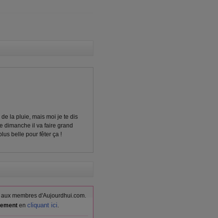
 de la pluie, mais moi je te dis
e dimanche il va faire grand
plus belle pour fêter ça !
vés aux membres d'Aujourdhui.com.
cliquant ici
itement
en
.