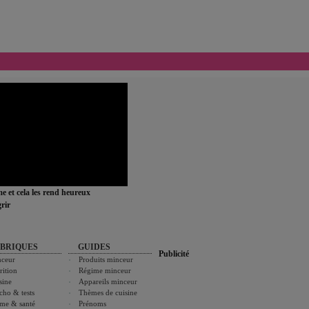
ime et cela les rend heureux
rir
BRIQUES
GUIDES
Publicité
ceur
Produits minceur
rition
Régime minceur
sine
Appareils minceur
cho & tests
Thèmes de cuisine
me & santé
Prénoms