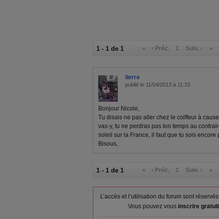
1 - 1 de 1
«
‹ Préc.
1
Suiv. ›
»
lierre
publié le 11/04/2013 à 11:33
Bonjour Nicole,
Tu disais ne pas aller chez le coiffeur à cause
vas-y, tu ne perdras pas ton temps au contrair
soleil sur la France, il faut que tu sois encore 
Bisous,
1 - 1 de 1
«
‹ Préc.
1
Suiv. ›
»
L’accès et l’utilisation du forum sont réser
Vous pouvez vous
inscrire gratu