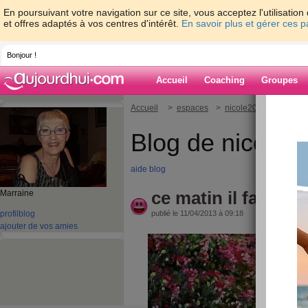
En poursuivant votre navigation sur ce site, vous acceptez l'utilisati
et offres adaptés à vos centres d'intérêt.
En savoir plus et gérer ces 
Bonjour !
Accueil
Coaching
Groupes
Accueil
>
espaces
>
nicole2008
> ce matin
Blog de nicole2
aide blog
ce matin il fait 10 
Marraine
profil
blog
publié le 11/04/2013 à 09:18
ajouter de vos amies