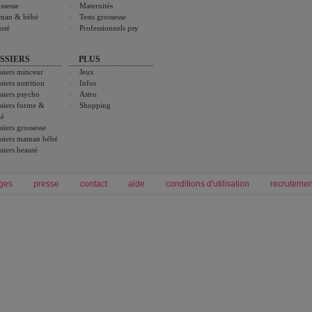
ssesse
Maternités
man & bébé
Tests grossesse
uté
Professionnels psy
SSIERS
PLUS
siers minceur
Jeux
siers nutrition
Infos
siers psycho
Astro
siers forme &
Shopping
té
siers grossesse
siers maman bébé
siers beauté
ges
presse
contact
aide
conditions d'utilisation
recrutemen
Forum grossesse et bébé
Forum psychologie
envie de bébé et de devenir maman
développement personnel et spiritua
accouchement et naissance de bébé
couple et sexualité
Grossesse et femme enceinte
Psychologie
symptome grossesse
intelligence et test de qi
calendrier de grossesse
test qi