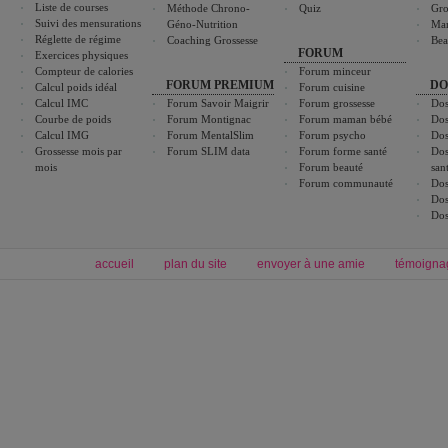
Liste de courses
Méthode Chrono-
Quiz
Gro
Suivi des mensurations
Géno-Nutrition
Ma
Réglette de régime
Coaching Grossesse
Bea
FORUM
Exercices physiques
Compteur de calories
Forum minceur
FORUM PREMIUM
DO
Calcul poids idéal
Forum cuisine
Calcul IMC
Forum Savoir Maigrir
Forum grossesse
Dos
Courbe de poids
Forum Montignac
Forum maman bébé
Dos
Calcul IMG
Forum MentalSlim
Forum psycho
Dos
Grossesse mois par
Forum SLIM data
Forum forme santé
Dos
mois
Forum beauté
san
Forum communauté
Dos
Dos
Dos
accueil
plan du site
envoyer à une amie
témoigna
Forum minceur
Forum cuisine
Commencer un régime
boissons, vins et cocktails
Alimentation équilibrée et nutrition
astuces et bons plans
Minceur
Recette cuisine
exercices physiques
recette facile
produits minceur
Recette poulet