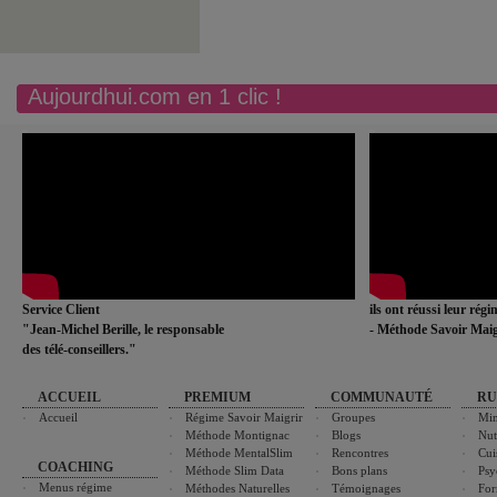
Aujourdhui.com en 1 clic !
Service Client
ils ont réussi leur rég
"Jean-Michel Berille, le responsable
- Méthode Savoir Maig
des télé-conseillers."
ACCUEIL
PREMIUM
COMMUNAUTÉ
RU
Accueil
Régime Savoir Maigrir
Groupes
Min
Méthode Montignac
Blogs
Nut
Méthode MentalSlim
Rencontres
Cui
COACHING
Méthode Slim Data
Bons plans
Psy
Menus régime
Méthodes Naturelles
Témoignages
For