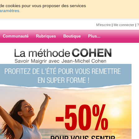
on de cookies pour vous proposer des services
paramètres.
M'inscrire
|
Me connecter
|
?
Communauté
Rubriques
Boutique
Plus...
 il fait 10 degré
008
degré
ARCHIVES