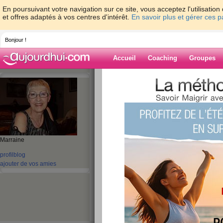
En poursuivant votre navigation sur ce site, vous acceptez l'utilisati
et offres adaptés à vos centres d'intérêt.
En savoir plus et gérer ces 
Bonjour !
Accueil
Coaching
Groupes
Accueil
>
espaces
>
nicole2008
> il peut
Blog de nicole2
aide blog
il peut
Marraine
profil
blog
publié le 16/04/2013 à 08:50
ajouter de vos amies