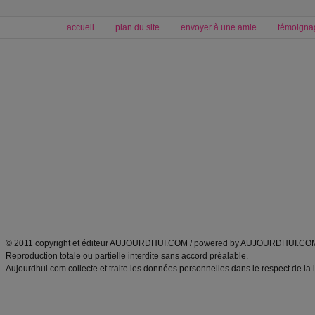
accueil
plan du site
envoyer à une amie
témoigna
Forum minceur
Forum cuisine
Commencer un régime
boissons, vins et cocktails
Alimentation équilibrée et nutrition
astuces et bons plans
Minceur
Recette cuisine
exercices physiques
recette facile
produits minceur
Recette poulet
Tags
:
ventre plat
|
maigrir des fesses
|
abdominaux
|
régime américain
|
régime mayo
|
Découvrez aussi
:
exercices abdominaux
|
recette wok
|
ANXA Partenaires
:
Recette
de cuisine |
Recette cuisine
|
© 2011 copyright et éditeur AUJOURDHUI.COM / powered by AUJOURDHUI.CO
Reproduction totale ou partielle interdite sans accord préalable.
Aujourdhui.com collecte et traite les données personnelles dans le respect de la 