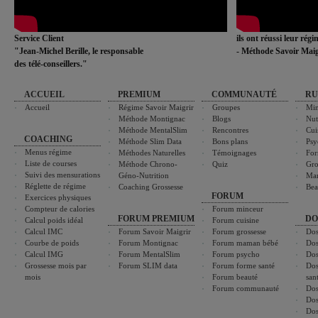
Service Client
ils ont réussi leur rég
"Jean-Michel Berille, le responsable
- Méthode Savoir Maig
des télé-conseillers."
ACCUEIL
PREMIUM
COMMUNAUTÉ
RU
Accueil
Régime Savoir Maigrir
Groupes
Min
Méthode Montignac
Blogs
Nut
Méthode MentalSlim
Rencontres
Cui
COACHING
Méthode Slim Data
Bons plans
Psy
Menus régime
Méthodes Naturelles
Témoignages
For
Liste de courses
Méthode Chrono-
Quiz
Gro
Suivi des mensurations
Géno-Nutrition
Ma
Réglette de régime
Coaching Grossesse
Bea
FORUM
Exercices physiques
Compteur de calories
Forum minceur
FORUM PREMIUM
DO
Calcul poids idéal
Forum cuisine
Calcul IMC
Forum Savoir Maigrir
Forum grossesse
Dos
Courbe de poids
Forum Montignac
Forum maman bébé
Dos
Calcul IMG
Forum MentalSlim
Forum psycho
Dos
Grossesse mois par
Forum SLIM data
Forum forme santé
Dos
mois
Forum beauté
san
Forum communauté
Dos
Dos
Dos