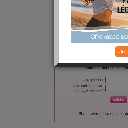
oui il pleut
Je 
L’accès et l’utilisation du forum sont réser
Vous pouvez vous
inscrire gratu
Si vous êtes déjà membre, co
votre pseudo :
votre mot de passe :
(envoyé par email)
Si vous avez oublié votre mot 