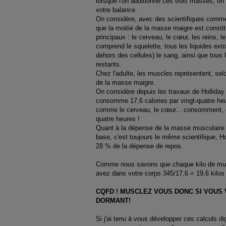
lorsque l'on additionne ces trois masses, on 
votre balance.
On considère, avec des scientifiques comme 
que la moitié de la masse maigre est const
principaux : le cerveau, le cœur, les reins, le
comprend le squelette, tous les liquides extra
dehors des cellules) le sang, ainsi que tous 
restants.
Chez l'adulte, les muscles représentent, selo
de la masse maigre.
On considère depuis les travaux de Holliday
consomme 17,6 calories par vingt-quatre heu
comme le cerveau, le cœur... consomment, eu
quatre heures !
Quant à la dépense de la masse musculaire
base, c'est toujours le même scientifique, Hol
28 % de la dépense de repos.
Comme nous savons que chaque kilo de mus
avez dans votre corps 345/17,6 = 19,6 kilos
CQFD ! MUSCLEZ VOUS DONC SI VOUS
DORMANT!
Si j'ai tenu à vous développer ces calculs dig