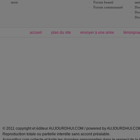
mois
Forum beauté
san
Forum communauté
Dos
Dos
Dos
accueil
plan du site
envoyer à une amie
témoigna
Forum minceur
Forum cuisine
Commencer un régime
boissons, vins et cocktails
Alimentation équilibrée et nutrition
astuces et bons plans
Minceur
Recette cuisine
exercices physiques
recette facile
produits minceur
Recette poulet
Tags
:
ventre plat
|
maigrir des fesses
|
abdominaux
|
régime américain
|
régime mayo
|
Découvrez aussi
:
exercices abdominaux
|
recette wok
|
ANXA Partenaires
:
Recette
de cuisine |
Recette cuisine
|
© 2011 copyright et éditeur AUJOURDHUI.COM / powered by AUJOURDHUI.CO
Reproduction totale ou partielle interdite sans accord préalable.
Aujourdhui.com collecte et traite les données personnelles dans le respect de la 