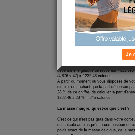
Vous pouvez vous lancer dans ce calcul qui n
à
100 g
près mais qui vous donnera tout de
femme de votre taille, de votre poids et de
musculaire dans son corps.
Tout d'abord, calculez votre dépense énergé
calculette en main ? Souvenez-vous que vou
métabolisme de base grâce à la formule de H
Je 
est : Dépense énergétique de repos (pour l
par taille en cm) + (9,563
x
poids en kilos) -
Ainsi, si vous avez 47 ans, mesurez 1,
62 
dépense énergétique de repos est : 655,096
(4,876
x
47) = 1232,46 calories.
À partir du moment où vous disposez de votr
simple, en sachant que la part dépensée par
28 % de ce chiffre, de calculer la part d'én
1232,46
x
28 % = 345 calories.
La masse maigre, qu'est-ce que c'est ?
C'est ce qui n'est pas gras dans votre corps
qui calcule au plus près la composition corp
poids exact de la masse calcique, de la ma