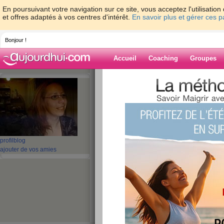
En poursuivant votre navigation sur ce site, vous acceptez l'utilisati
et offres adaptés à vos centres d'intérêt.
En savoir plus et gérer ces 
Bonjour !
Accueil
Coaching
Groupes
Accueil
>
espaces
>
nathalie04
> CALCU
MUSCULAIRE
Blog de nathali
aide blog
profil
blog
CALCULEZ VOTR
ajouter de vos amies
MUSCULAIRE
publié le 13/04/2009 à 23:25
Les fortes en calcul,c'est pour vous ici.Pour les 