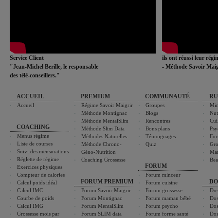
Service Client
ils ont réussi leur rég
"Jean-Michel Berille, le responsable
- Méthode Savoir Maig
des télé-conseillers."
ACCUEIL
PREMIUM
COMMUNAUTÉ
RU
Accueil
Régime Savoir Maigrir
Groupes
Min
Méthode Montignac
Blogs
Nut
Méthode MentalSlim
Rencontres
Cui
COACHING
Méthode Slim Data
Bons plans
Psy
Menus régime
Méthodes Naturelles
Témoignages
For
Liste de courses
Méthode Chrono-
Quiz
Gro
Suivi des mensurations
Géno-Nutrition
Ma
Réglette de régime
Coaching Grossesse
Bea
FORUM
Exercices physiques
Compteur de calories
Forum minceur
FORUM PREMIUM
DO
Calcul poids idéal
Forum cuisine
Calcul IMC
Forum Savoir Maigrir
Forum grossesse
Dos
Courbe de poids
Forum Montignac
Forum maman bébé
Dos
Calcul IMG
Forum MentalSlim
Forum psycho
Dos
Grossesse mois par
Forum SLIM data
Forum forme santé
Dos