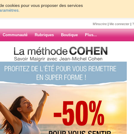
on de cookies pour vous proposer des services
paramètres.
M'inscrire
|
Me connecter
|
?
Communauté
Rubriques
Boutique
Plus...
Savez-vous rendre votre bébé
e04
 rendre votre
ARCHIVES