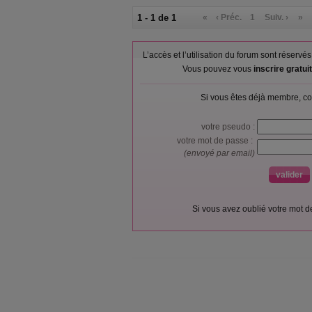
1 - 1 de 1
«
‹ Préc.
1
Suiv. ›
»
L’accès et l’utilisation du forum sont réser
Vous pouvez vous
inscrire gratu
Si vous êtes déjà membre, co
votre pseudo :
votre mot de passe :
(envoyé par email)
Si vous avez oublié votre mot 