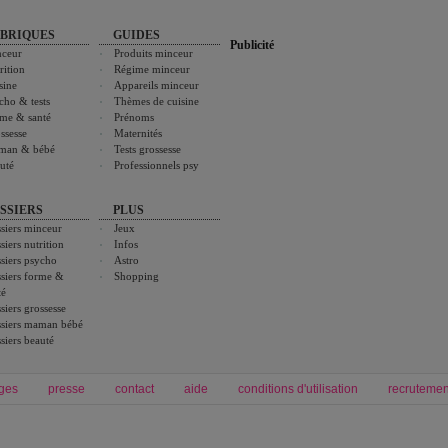
BRIQUES
GUIDES
Publicité
ceur
Produits minceur
rition
Régime minceur
sine
Appareils minceur
cho & tests
Thèmes de cuisine
me & santé
Prénoms
ssesse
Maternités
man & bébé
Tests grossesse
uté
Professionnels psy
SSIERS
PLUS
siers minceur
Jeux
siers nutrition
Infos
siers psycho
Astro
siers forme &
Shopping
té
siers grossesse
siers maman bébé
siers beauté
ges
presse
contact
aide
conditions d'utilisation
recrutemen
Forum grossesse et bébé
Forum psychologie
envie de bébé et de devenir maman
développement personnel et spiritua