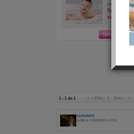
10/10
j'ai fait
Savez-vou
votre bébé
1 - 1 de 1
«
‹ Préc.
1
Suiv. ›
»
nathalie04
publié le 27/03/2009 à 14:51