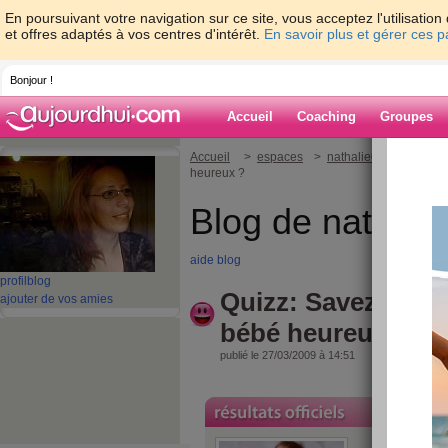
En poursuivant votre navigation sur ce site, vous acceptez l'utilisati
et offres adaptés à vos centres d'intérêt.
En savoir plus et gérer ces 
Bonjour !
Accueil
Coaching
Groupes
Accueil
>
espaces
>
nathalie04
> Quizz: 
heureux ?
Blog de nathali
aide blog
profil
blog
Quizz: Savez-vous
ajouter de vos amies
bébé heureux ?
publié le 27/03/2009 à 14:51