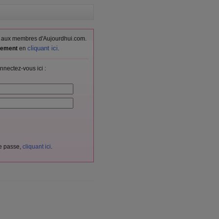
vés aux membres d'Aujourdhui.com.
cliquant ici
itement
en
.
nnectez-vous ici :
de passe,
cliquant ici
.