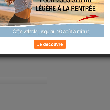
au quizz
s rendre
 heureux ?
»
plus de quizz
Je decouvre
(1) commentaires