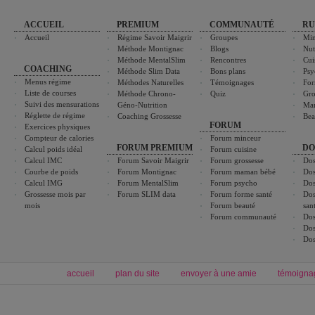
ACCUEIL
PREMIUM
COMMUNAUTÉ
RU
Accueil
Régime Savoir Maigrir
Groupes
Min
Méthode Montignac
Blogs
Nut
Méthode MentalSlim
Rencontres
Cui
COACHING
Méthode Slim Data
Bons plans
Psy
Menus régime
Méthodes Naturelles
Témoignages
For
Liste de courses
Méthode Chrono-
Quiz
Gro
Suivi des mensurations
Géno-Nutrition
Ma
Réglette de régime
Coaching Grossesse
Bea
FORUM
Exercices physiques
Compteur de calories
Forum minceur
FORUM PREMIUM
DO
Calcul poids idéal
Forum cuisine
Calcul IMC
Forum Savoir Maigrir
Forum grossesse
Dos
Courbe de poids
Forum Montignac
Forum maman bébé
Dos
Calcul IMG
Forum MentalSlim
Forum psycho
Dos
Grossesse mois par
Forum SLIM data
Forum forme santé
Dos
mois
Forum beauté
san
Forum communauté
Dos
Dos
Dos
accueil
plan du site
envoyer à une amie
témoigna
Forum minceur
Forum cuisine
Commencer un régime
boissons, vins et cocktails