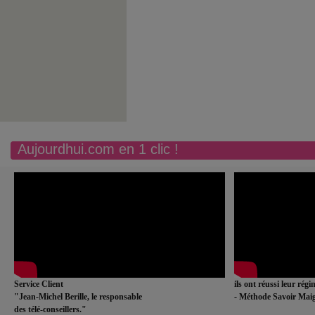
Aujourdhui.com en 1 clic !
Service Client
ils ont réussi leur rég
"Jean-Michel Berille, le responsable
- Méthode Savoir Maig
des télé-conseillers."