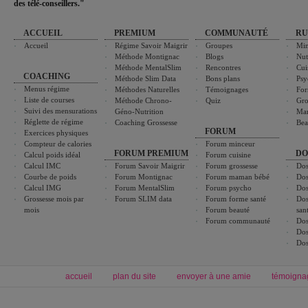
des télé-conseillers."
ACCUEIL
PREMIUM
COMMUNAUTÉ
RU
Accueil
Régime Savoir Maigrir
Groupes
Min
Méthode Montignac
Blogs
Nut
Méthode MentalSlim
Rencontres
Cui
COACHING
Méthode Slim Data
Bons plans
Psy
Menus régime
Méthodes Naturelles
Témoignages
For
Liste de courses
Méthode Chrono-
Quiz
Gro
Suivi des mensurations
Géno-Nutrition
Ma
Réglette de régime
Coaching Grossesse
Bea
FORUM
Exercices physiques
Compteur de calories
Forum minceur
FORUM PREMIUM
DO
Calcul poids idéal
Forum cuisine
Calcul IMC
Forum Savoir Maigrir
Forum grossesse
Dos
Courbe de poids
Forum Montignac
Forum maman bébé
Dos
Calcul IMG
Forum MentalSlim
Forum psycho
Dos
Grossesse mois par
Forum SLIM data
Forum forme santé
Dos
mois
Forum beauté
san
Forum communauté
Dos
Dos
Dos
accueil
plan du site
envoyer à une amie
témoigna
Forum minceur
Forum cuisine