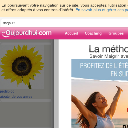
En poursuivant votre navigation sur ce site, vous acceptez l'utilisati
et offres adaptés à vos centres d'intérêt.
En savoir plus et gérer ces 
Bonjour !
Accueil
Coaching
Groupes
Accueil
>
espaces
>
nath601
> Je m’appel
Blog de nath60
aide blog
Je m’appelle natha
publié le 25/02/2010 à 16:43
profil
blog
ajouter de vos amies
Je m’appelle...