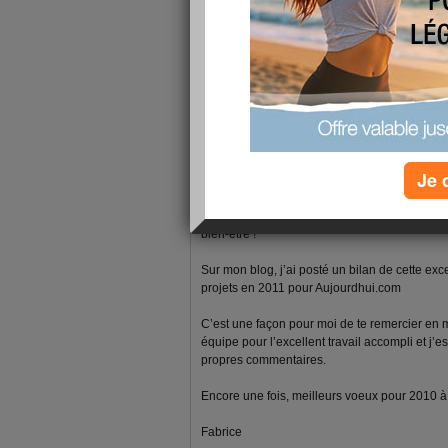
1 - 1 de 1
«
‹ Préc.
1
Suiv. ›
»
fabrice-boutain
publié le 18/01/2011 à 08:10
Je 
Bonjour nath601
Je te souhaite une excellente année 2011, pl
bien-être !
Sur mon blog, j’ai posté un bilan de cette ex
projets en 2011 pour Aujourdhui.com
C’est une façon pour moi de te remercier en
équipe pour l’excellent travail accompli et j’e
propres commentaires.
Encore une fois, meilleurs voeux pour 2010 à to
Fabrice