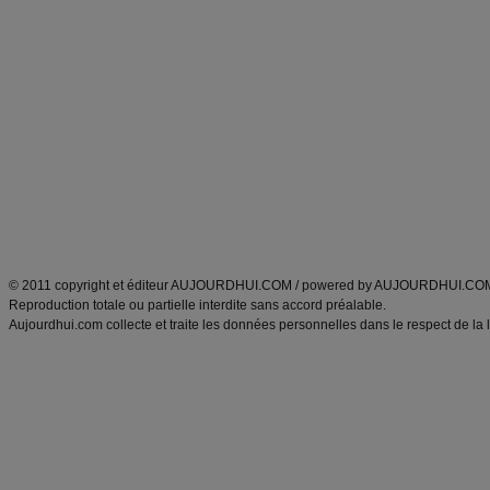
Commencer un régime
boissons, vins et cocktails
Alimentation équilibrée et nutrition
astuces et bons plans
Minceur
Recette cuisine
exercices physiques
recette facile
produits minceur
Recette poulet
Tags
:
ventre plat
|
maigrir des fesses
|
abdominaux
|
régime américain
|
régime mayo
|
Découvrez aussi
:
exercices abdominaux
|
recette wok
|
ANXA Partenaires
:
Recette
de cuisine |
Recette cuisine
|
© 2011 copyright et éditeur AUJOURDHUI.COM / powered by AUJOURDHUI.CO
Reproduction totale ou partielle interdite sans accord préalable.
Aujourdhui.com collecte et traite les données personnelles dans le respect de la 