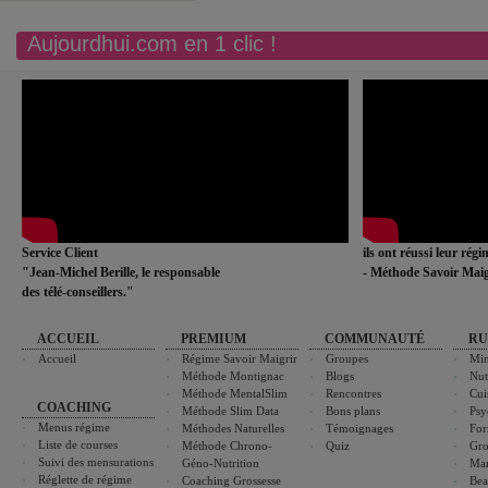
Aujourdhui.com en 1 clic !
Service Client
ils ont réussi leur rég
"Jean-Michel Berille, le responsable
- Méthode Savoir Maig
des télé-conseillers."
ACCUEIL
PREMIUM
COMMUNAUTÉ
RU
Accueil
Régime Savoir Maigrir
Groupes
Min
Méthode Montignac
Blogs
Nut
Méthode MentalSlim
Rencontres
Cui
COACHING
Méthode Slim Data
Bons plans
Psy
Menus régime
Méthodes Naturelles
Témoignages
For
Liste de courses
Méthode Chrono-
Quiz
Gro
Suivi des mensurations
Géno-Nutrition
Ma
Réglette de régime
Coaching Grossesse
Bea