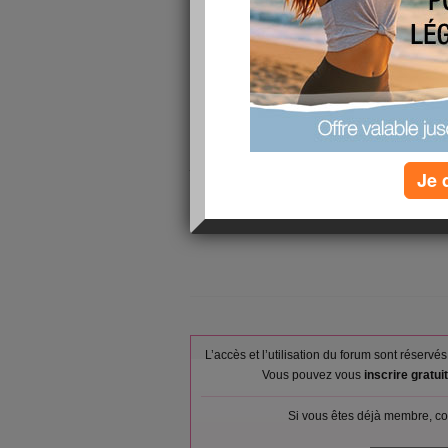
Cet am j'ai cuisiné pour demain le repas familia
mon fils sa femme ses 2 deux enfants
ma fille son mari ses 2 enfants
et nous deux
Paté de poisson - Purée de carottes et purée de 
jusqu'a demain matin) - moelleux au chocolat -
Je 
( je ne toucherai pas au dernier promis.
Bonne soirée
L’accès et l’utilisation du forum sont réser
Vous pouvez vous
inscrire gratu
Si vous êtes déjà membre, co