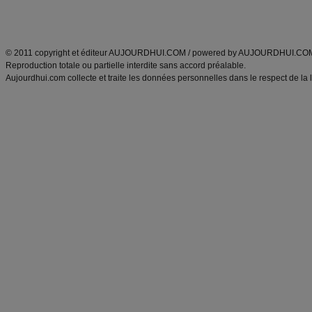
Découvrez aussi
:
exercices abdominaux
|
recette wok
|
ANXA Partenaires
:
Recette
de cuisine |
Recette cuisine
|
© 2011 copyright et éditeur AUJOURDHUI.COM / powered by AUJOURDHUI.CO
Reproduction totale ou partielle interdite sans accord préalable.
Aujourdhui.com collecte et traite les données personnelles dans le respect de la 