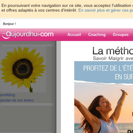
En poursuivant votre navigation sur ce site, vous acceptez l'utilisati
et offres adaptés à vos centres d'intérêt.
En savoir plus et gérer ces 
Bonjour !
Accueil
Coaching
Groupes
Accueil
>
espaces
>
nanoupal
> vendredi 
Blog de nanoup
aide blog
vendredi 19 fevrier
publié le 19/02/2010 à 17:51
profil
blog
ajouter de vos amies
Journée ensoleillée
Ce matin grand ménage- petit repassage- ensuite
suis allée tout de même.............sinon...........j
déjà mangé avec ses petites filles.....hihi...ils 
grand mère est partie faire de la gym tout de même.