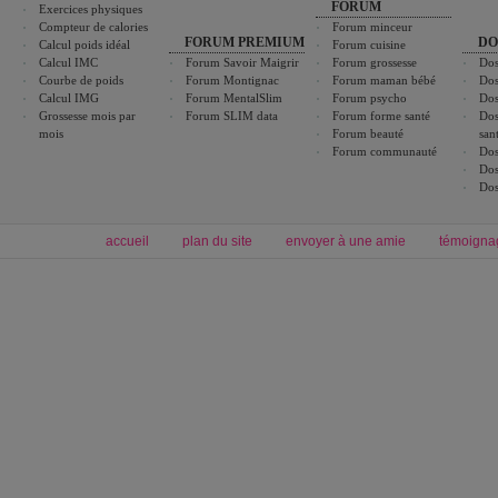
FORUM
Exercices physiques
Compteur de calories
Forum minceur
FORUM PREMIUM
DO
Calcul poids idéal
Forum cuisine
Calcul IMC
Forum Savoir Maigrir
Forum grossesse
Dos
Courbe de poids
Forum Montignac
Forum maman bébé
Dos
Calcul IMG
Forum MentalSlim
Forum psycho
Dos
Grossesse mois par
Forum SLIM data
Forum forme santé
Dos
mois
Forum beauté
san
Forum communauté
Dos
Dos
Dos
accueil
plan du site
envoyer à une amie
témoigna
Forum minceur
Forum cuisine
Commencer un régime
boissons, vins et cocktails
Alimentation équilibrée et nutrition
astuces et bons plans
Minceur
Recette cuisine
exercices physiques
recette facile
produits minceur
Recette poulet
Tags
:
ventre plat
|
maigrir des fesses
|
abdominaux
|
régime américain
|
régime mayo
|