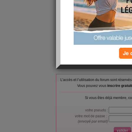
hihihi allez chercher l'erreur............
Pour moi gym pendant que la grande était à l'ath
<par contre après on a joué la montre ...( papy
alors..................... pas besoin de vous raconter ...
les parents en place à 19 h .............................. et
Bon allez bisous............ je me repose............à p
Je 
L’accès et l’utilisation du forum sont réser
Vous pouvez vous
inscrire gratu
Si vous êtes déjà membre, co
votre pseudo :
votre mot de passe :
(envoyé par email)