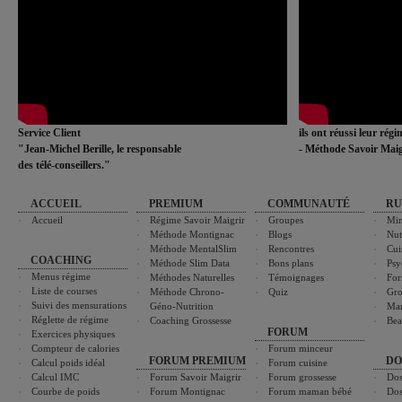
Service Client
ils ont réussi leur rég
"Jean-Michel Berille, le responsable
- Méthode Savoir Maig
des télé-conseillers."
ACCUEIL
PREMIUM
COMMUNAUTÉ
RU
Accueil
Régime Savoir Maigrir
Groupes
Min
Méthode Montignac
Blogs
Nut
Méthode MentalSlim
Rencontres
Cui
COACHING
Méthode Slim Data
Bons plans
Psy
Menus régime
Méthodes Naturelles
Témoignages
For
Liste de courses
Méthode Chrono-
Quiz
Gro
Suivi des mensurations
Géno-Nutrition
Ma
Réglette de régime
Coaching Grossesse
Bea
FORUM
Exercices physiques
Compteur de calories
Forum minceur
FORUM PREMIUM
DO
Calcul poids idéal
Forum cuisine
Calcul IMC
Forum Savoir Maigrir
Forum grossesse
Dos
Courbe de poids
Forum Montignac
Forum maman bébé
Dos