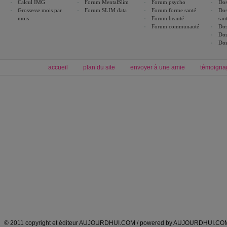
Calcul IMG
Forum MentalSlim
Forum psycho
Dos
Grossesse mois par
Forum SLIM data
Forum forme santé
Dos
mois
Forum beauté
san
Forum communauté
Dos
Dos
Dos
accueil
plan du site
envoyer à une amie
témoigna
Forum minceur
Forum cuisine
Commencer un régime
boissons, vins et cocktails
Alimentation équilibrée et nutrition
astuces et bons plans
Minceur
Recette cuisine
exercices physiques
recette facile
produits minceur
Recette poulet
Tags
:
ventre plat
|
maigrir des fesses
|
abdominaux
|
régime américain
|
régime mayo
|
Découvrez aussi
:
exercices abdominaux
|
recette wok
|
ANXA Partenaires
:
Recette
de cuisine |
Recette cuisine
|
© 2011 copyright et éditeur AUJOURDHUI.COM / powered by AUJOURDHUI.CO