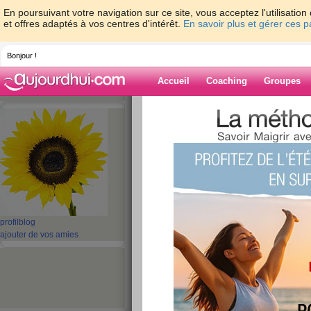
En poursuivant votre navigation sur ce site, vous acceptez l'utilisati
et offres adaptés à vos centres d'intérêt.
En savoir plus et gérer ces 
Bonjour !
Accueil
Coaching
Groupes
Accueil
>
espaces
>
nanoupal
> nouveau
Blog de nanoup
aide blog
nouveau mercredi
publié le 03/02/2010 à 21:27
profil
blog
ajouter de vos amies
Les filles ont été sages ce mercredi pas besoin 
Par contre je me suis aperçu ce soir que la gra
soin jean preferé slim sous son pantalon de sur