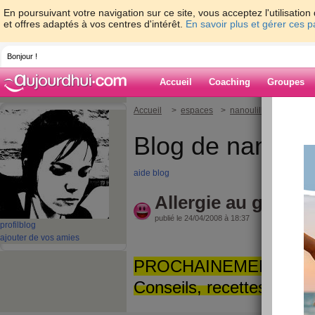
En poursuivant votre navigation sur ce site, vous acceptez l'utilisati
et offres adaptés à vos centres d'intérêt.
En savoir plus et gérer ces 
Bonjour !
Accueil
Coaching
Groupes
Accueil
>
espaces
>
nanoulille
> Allergie
Blog de nanoulil
aide blog
Allergie au gluten
publié le 24/04/2008 à 18:37
profil
blog
ajouter de vos amies
PROCHAINEMENT COM
Conseils, recettes, sites