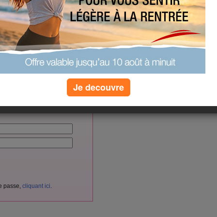
(0) commentaires
vés aux membres d'Aujourdhui.com.
Je decouvre
cliquant ici
itement
en
.
nnectez-vous ici :
de passe,
cliquant ici
.