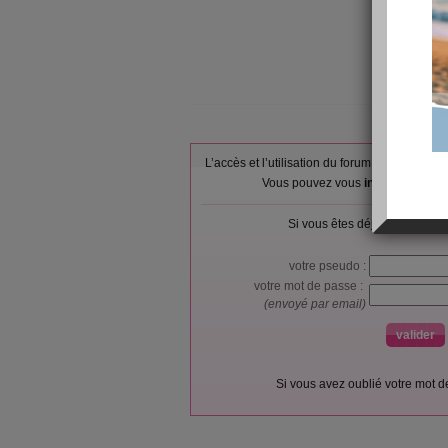
L’accès et l’utilisation du forum sont réser
Vous pouvez vous
inscrire gratu
Si vous êtes déjà membre, co
votre pseudo :
votre mot de passe :
(envoyé par email)
Si vous avez oublié votre mot 