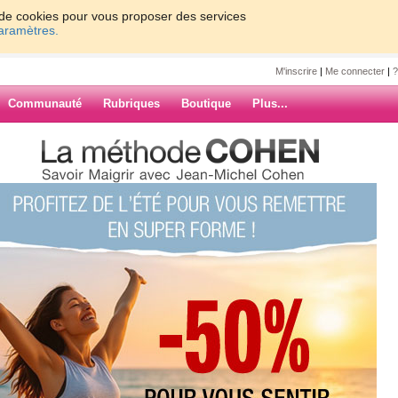
on de cookies pour vous proposer des services
paramètres.
M'inscrire
|
Me connecter
|
?
Communauté
Rubriques
Boutique
Plus...
 au gluten
le
PLéTé...
... à VENIR !!!!
ARCHIVES