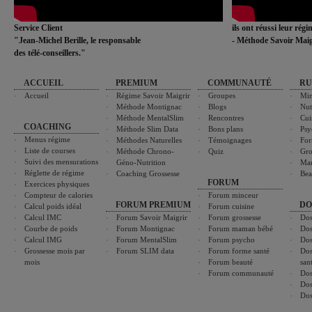
Service Client
ils ont réussi leur rég
"Jean-Michel Berille, le responsable
- Méthode Savoir Maig
des télé-conseillers."
ACCUEIL
PREMIUM
COMMUNAUTÉ
RU
Accueil
Régime Savoir Maigrir
Groupes
Min
Méthode Montignac
Blogs
Nut
Méthode MentalSlim
Rencontres
Cui
COACHING
Méthode Slim Data
Bons plans
Psy
Menus régime
Méthodes Naturelles
Témoignages
For
Liste de courses
Méthode Chrono-
Quiz
Gro
Suivi des mensurations
Géno-Nutrition
Ma
Réglette de régime
Coaching Grossesse
Bea
FORUM
Exercices physiques
Compteur de calories
Forum minceur
FORUM PREMIUM
DO
Calcul poids idéal
Forum cuisine
Calcul IMC
Forum Savoir Maigrir
Forum grossesse
Dos
Courbe de poids
Forum Montignac
Forum maman bébé
Dos
Calcul IMG
Forum MentalSlim
Forum psycho
Dos
Grossesse mois par
Forum SLIM data
Forum forme santé
Dos
mois
Forum beauté
san
Forum communauté
Dos
Dos
Dos