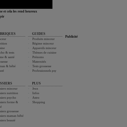
ime et cela les rend heureux
rir
BRIQUES
GUIDES
Publicité
ceur
Produits minceur
rition
Régime minceur
sine
Appareils minceur
cho & tests
Thèmes de cuisine
me & santé
Prénoms
ssesse
Maternités
man & bébé
Tests grossesse
uté
Professionnels psy
SSIERS
PLUS
siers minceur
Jeux
siers nutrition
Infos
siers psycho
Astro
siers forme &
Shopping
té
siers grossesse
siers maman bébé
siers beauté