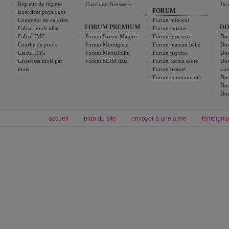
Réglette de régime
Coaching Grossesse
Bea
FORUM
Exercices physiques
Compteur de calories
Forum minceur
FORUM PREMIUM
DO
Calcul poids idéal
Forum cuisine
Calcul IMC
Forum Savoir Maigrir
Forum grossesse
Dos
Courbe de poids
Forum Montignac
Forum maman bébé
Dos
Calcul IMG
Forum MentalSlim
Forum psycho
Dos
Grossesse mois par
Forum SLIM data
Forum forme santé
Dos
mois
Forum beauté
san
Forum communauté
Dos
Dos
Dos
accueil
plan du site
envoyer à une amie
témoigna
Forum minceur
Forum cuisine
Commencer un régime
boissons, vins et cocktails
Alimentation équilibrée et nutrition
astuces et bons plans
Minceur
Recette cuisine
exercices physiques
recette facile
produits minceur
Recette poulet
Tags
:
ventre plat
|
maigrir des fesses
|
abdominaux
|
régime américain
|
régime mayo
|