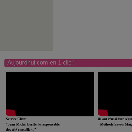
Aujourdhui.com en 1 clic !
Service Client
ils ont réussi leur rég
"Jean-Michel Berille, le responsable
- Méthode Savoir Maig
des télé-conseillers."