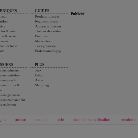
BRIQUES
GUIDES
Publicité
ceur
Produits minceur
rition
Régime minceur
sine
Appareils minceur
cho & tests
Thèmes de cuisine
me & santé
Prénoms
ssesse
Maternités
man & bébé
Tests grossesse
uté
Professionnels psy
SSIERS
PLUS
siers minceur
Jeux
siers nutrition
Infos
siers psycho
Astro
siers forme &
Shopping
té
siers grossesse
siers maman bébé
siers beauté
ges
presse
contact
aide
conditions d'utilisation
recrutemen
Forum grossesse et bébé
Forum psychologie
envie de bébé et de devenir maman
développement personnel et spiritua