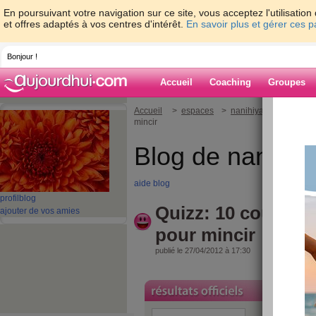
En poursuivant votre navigation sur ce site, vous acceptez l'utilisati
et offres adaptés à vos centres d'intérêt.
En savoir plus et gérer ces 
Bonjour !
Accueil
Coaching
Groupes
Accueil
>
espaces
>
nanihiyajcasa
> Quiz
mincir
Blog de nanihiy
aide blog
profil
blog
Quizz: 10 coupe-fa
ajouter de vos amies
pour mincir
publié le 27/04/2012 à 17:30