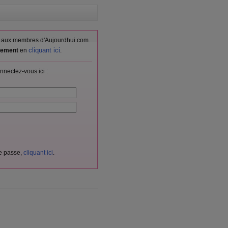
vés aux membres d'Aujourdhui.com.
cliquant ici
itement
en
.
nnectez-vous ici :
de passe,
cliquant ici
.