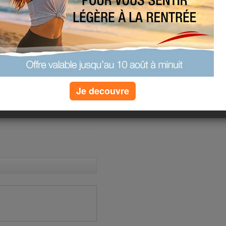
 quizz
faim
our mincir
»
plus de quizz
Je decouvre
(1) commentaires