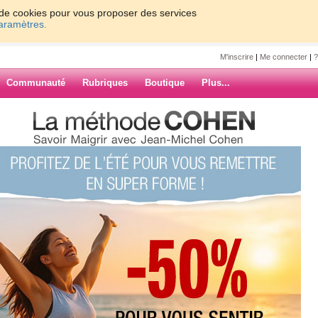
on de cookies pour vous proposer des services
paramètres.
M'inscrire
|
Me connecter
|
?
Communauté
Rubriques
Boutique
Plus...
z: 10 coupe-faim naturels pour
ajcasa
im naturels
ARCHIVES