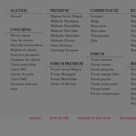
ACCUEIL
PREMIUM
COMMUNAUTÉ
RU
Accueil
Régime Savoir Maigrir
Groupes
Min
Méthode Montignac
Blogs
Nut
Méthode MentalSlim
Rencontres
Cui
COACHING
Méthode Slim Data
Bons plans
Psy
Menus régime
Méthodes Naturelles
Témoignages
For
Liste de courses
Méthode Chrono-
Quiz
Gro
Suivi des mensurations
Géno-Nutrition
Ma
Réglette de régime
Coaching Grossesse
Bea
FORUM
Exercices physiques
Compteur de calories
Forum minceur
FORUM PREMIUM
DO
Calcul poids idéal
Forum cuisine
Calcul IMC
Forum Savoir Maigrir
Forum grossesse
Dos
Courbe de poids
Forum Montignac
Forum maman bébé
Dos
Calcul IMG
Forum MentalSlim
Forum psycho
Dos
Grossesse mois par
Forum SLIM data
Forum forme santé
Dos
mois
Forum beauté
san
Forum communauté
Dos
Dos
Dos
accueil
plan du site
envoyer à une amie
témoigna
Forum minceur
Forum cuisine
Commencer un régime
boissons, vins et cocktails