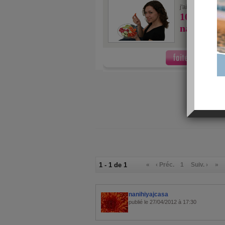
6/10
j'ai fait
au
10 coupe-
naturels p
1 - 1 de 1
«
‹ Préc.
1
Suiv. ›
»
nanihiyajcasa
publié le 27/04/2012 à 17:30