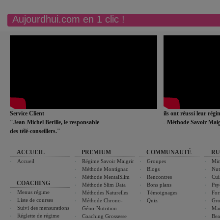
Aujourdhui.com en 1 clic !
Service Client
ils ont réussi leur rég
"Jean-Michel Berille, le responsable
- Méthode Savoir Maig
des télé-conseillers."
ACCUEIL
PREMIUM
COMMUNAUTÉ
RU
Accueil
Régime Savoir Maigrir
Groupes
Min
Méthode Montignac
Blogs
Nut
Méthode MentalSlim
Rencontres
Cui
COACHING
Méthode Slim Data
Bons plans
Psy
Menus régime
Méthodes Naturelles
Témoignages
For
Liste de courses
Méthode Chrono-
Quiz
Gro
Suivi des mensurations
Géno-Nutrition
Ma
Réglette de régime
Coaching Grossesse
Bea