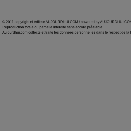
Découvrez aussi
:
exercices abdominaux
|
recette wok
|
ANXA Partenaires
:
Recette
de cuisine |
Recette cuisine
|
© 2011 copyright et éditeur AUJOURDHUI.COM / powered by AUJOURDHUI.CO
Reproduction totale ou partielle interdite sans accord préalable.
Aujourdhui.com collecte et traite les données personnelles dans le respect de la 