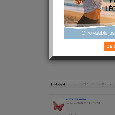
4/10
j'ai fait
au
Que savez-
cuisine
méditerra
Je 
1 - 4 de 4
«
‹ Préc.
1
Suiv. ›
»
soixanteseize
publié le 08/02/2011 à 19:31