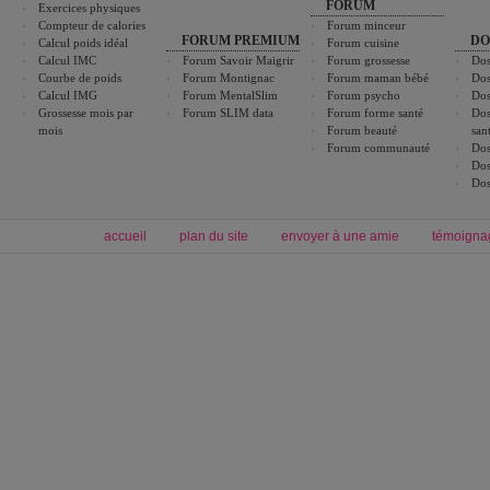
FORUM
Exercices physiques
Compteur de calories
Forum minceur
FORUM PREMIUM
DO
Calcul poids idéal
Forum cuisine
Calcul IMC
Forum Savoir Maigrir
Forum grossesse
Dos
Courbe de poids
Forum Montignac
Forum maman bébé
Dos
Calcul IMG
Forum MentalSlim
Forum psycho
Dos
Grossesse mois par
Forum SLIM data
Forum forme santé
Dos
mois
Forum beauté
san
Forum communauté
Dos
Dos
Dos
accueil
plan du site
envoyer à une amie
témoigna
Forum minceur
Forum cuisine
Commencer un régime
boissons, vins et cocktails
Alimentation équilibrée et nutrition
astuces et bons plans
Minceur
Recette cuisine
exercices physiques
recette facile
produits minceur
Recette poulet
Tags
:
ventre plat
|
maigrir des fesses
|
abdominaux
|
régime américain
|
régime mayo
|