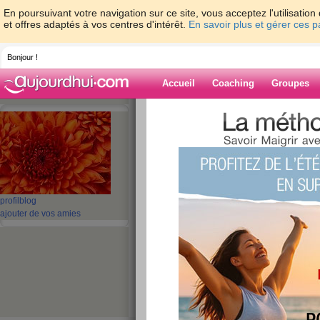
En poursuivant votre navigation sur ce site, vous acceptez l'utilisati
et offres adaptés à vos centres d'intérêt.
En savoir plus et gérer ces 
Bonjour !
Accueil
Coaching
Groupes
Accueil
>
espaces
>
nanihiyajcasa
> Quiz
méditerranéenne ?
Blog de nanihiy
aide blog
profil
blog
Quizz: Que savez-
ajouter de vos amies
cuisine méditerra
publié le 08/02/2010 à 16:40