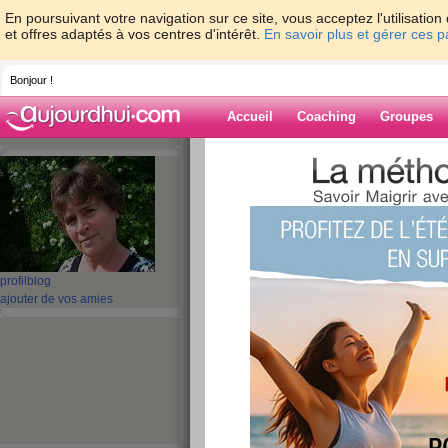
En poursuivant votre navigation sur ce site, vous acceptez l'utilisati
et offres adaptés à vos centres d'intérêt.
En savoir plus et gérer ces 
Bonjour !
Accueil
Coaching
Groupes
Accueil
>
espaces
>
nanadou
> couture (
Blog de nanado
aide blog
couture (dernière 
profil
blog
ajouter de vos amies
publié le 21/09/2009 à 09:19