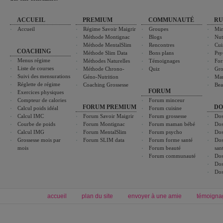
ACCUEIL
PREMIUM
COMMUNAUTÉ
RU
Accueil
Régime Savoir Maigrir
Groupes
Min
Méthode Montignac
Blogs
Nut
Méthode MentalSlim
Rencontres
Cui
COACHING
Méthode Slim Data
Bons plans
Psy
Menus régime
Méthodes Naturelles
Témoignages
For
Liste de courses
Méthode Chrono-
Quiz
Gro
Suivi des mensurations
Géno-Nutrition
Ma
Réglette de régime
Coaching Grossesse
Bea
FORUM
Exercices physiques
Compteur de calories
Forum minceur
FORUM PREMIUM
DO
Calcul poids idéal
Forum cuisine
Calcul IMC
Forum Savoir Maigrir
Forum grossesse
Dos
Courbe de poids
Forum Montignac
Forum maman bébé
Dos
Calcul IMG
Forum MentalSlim
Forum psycho
Dos
Grossesse mois par
Forum SLIM data
Forum forme santé
Dos
mois
Forum beauté
san
Forum communauté
Dos
Dos
Dos
accueil
plan du site
envoyer à une amie
témoigna
Forum minceur
Forum cuisine