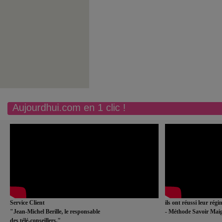
Aujourdhui.com en 1 clic !
Service Client
ils ont réussi leur rég
"Jean-Michel Berille, le responsable
- Méthode Savoir Maig
des télé-conseillers."