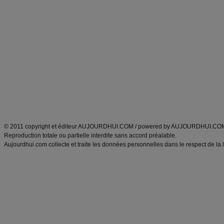
Commencer un régime
boissons, vins et cocktails
Alimentation équilibrée et nutrition
astuces et bons plans
Minceur
Recette cuisine
exercices physiques
recette facile
produits minceur
Recette poulet
Tags
:
ventre plat
|
maigrir des fesses
|
abdominaux
|
régime américain
|
régime mayo
|
Découvrez aussi
:
exercices abdominaux
|
recette wok
|
ANXA Partenaires
:
Recette
de cuisine |
Recette cuisine
|
© 2011 copyright et éditeur AUJOURDHUI.COM / powered by AUJOURDHUI.CO
Reproduction totale ou partielle interdite sans accord préalable.
Aujourdhui.com collecte et traite les données personnelles dans le respect de la 