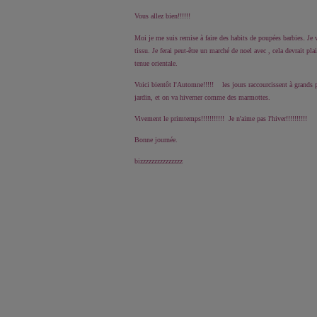
Vous allez bien!!!!!!
.
Moi je me suis remise à faire des habits de poupées barbies
Je 
tissu. Je ferai peut-être un marché de noel avec , cela devrait pla
tenue orientale.
Voici bientôt l'Automne!!!!! les jours raccourcissent à grands 
jardin, et on va hiverner comme des marmottes.
Vivement le primtemps!!!!!!!!!!! Je n'aime pas l'hiver!!!!!!!!!!
Bonne journée.
bizzzzzzzzzzzzzzz