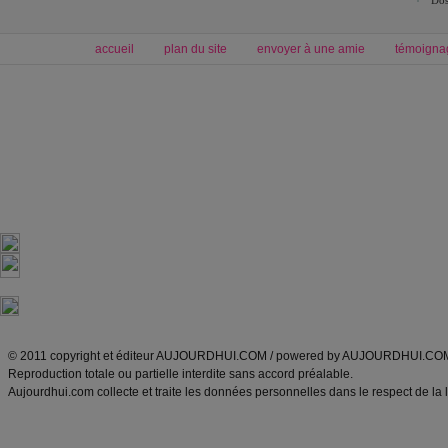
Dos
accueil
plan du site
envoyer à une amie
témoigna
Forum minceur
Forum cuisine
Commencer un régime
boissons, vins et cocktails
Alimentation équilibrée et nutrition
astuces et bons plans
Minceur
Recette cuisine
exercices physiques
recette facile
produits minceur
Recette poulet
Tags
:
ventre plat
|
maigrir des fesses
|
abdominaux
|
régime américain
|
régime mayo
|
Découvrez aussi
:
exercices abdominaux
|
recette wok
|
ANXA Partenaires
:
Recette
de cuisine |
Recette cuisine
|
© 2011 copyright et éditeur AUJOURDHUI.COM / powered by AUJOURDHUI.CO
Reproduction totale ou partielle interdite sans accord préalable.
Aujourdhui.com collecte et traite les données personnelles dans le respect de la 