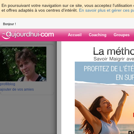
En poursuivant votre navigation sur ce site, vous acceptez l'utilisati
et offres adaptés à vos centres d'intérêt.
En savoir plus et gérer ces 
Bonjour !
Accueil
Coaching
Groupes
Accueil
>
espaces
>
nanadou
> 14 ème r
Blog de nanado
aide blog
14 ème robe de ba
profil
blog
ajouter de vos amies
publié le 17/10/2009 à 16:53