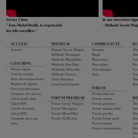
Service Client
ils ont réussi leur rég
"Jean-Michel Berille, le responsable
- Méthode Savoir Maig
des télé-conseillers."
ACCUEIL
PREMIUM
COMMUNAUTÉ
RU
Accueil
Régime Savoir Maigrir
Groupes
Min
Méthode Montignac
Blogs
Nut
Méthode MentalSlim
Rencontres
Cui
COACHING
Méthode Slim Data
Bons plans
Psy
Menus régime
Méthodes Naturelles
Témoignages
For
Liste de courses
Méthode Chrono-
Quiz
Gro
Suivi des mensurations
Géno-Nutrition
Ma
Réglette de régime
Coaching Grossesse
Bea
FORUM
Exercices physiques
Compteur de calories
Forum minceur
FORUM PREMIUM
DO
Calcul poids idéal
Forum cuisine
Calcul IMC
Forum Savoir Maigrir
Forum grossesse
Dos
Courbe de poids
Forum Montignac
Forum maman bébé
Dos
Calcul IMG
Forum MentalSlim
Forum psycho
Dos
Grossesse mois par
Forum SLIM data
Forum forme santé
Dos
mois
Forum beauté
san
Forum communauté
Dos
Dos