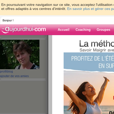
En poursuivant votre navigation sur ce site, vous acceptez l'utilisati
et offres adaptés à vos centres d'intérêt.
En savoir plus et gérer ces 
Bonjour !
Accueil
Coaching
Groupes
Accueil
>
espaces
>
nanadou
> un peu de
Blog de nanado
aide blog
un peu de crochet!
profil
blog
ajouter de vos amies
publié le 28/09/2009 à 08:08