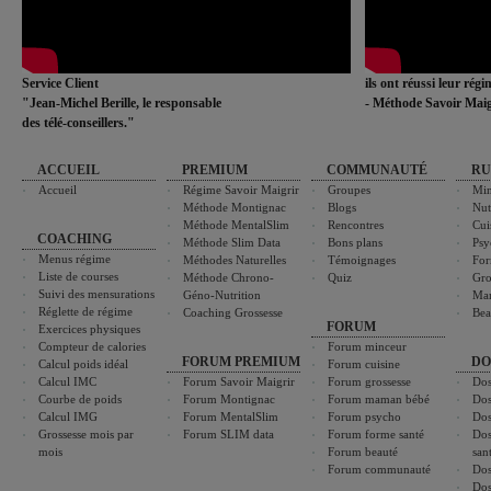
Service Client
ils ont réussi leur rég
"Jean-Michel Berille, le responsable
- Méthode Savoir Maig
des télé-conseillers."
ACCUEIL
PREMIUM
COMMUNAUTÉ
RU
Accueil
Régime Savoir Maigrir
Groupes
Min
Méthode Montignac
Blogs
Nut
Méthode MentalSlim
Rencontres
Cui
COACHING
Méthode Slim Data
Bons plans
Psy
Menus régime
Méthodes Naturelles
Témoignages
For
Liste de courses
Méthode Chrono-
Quiz
Gro
Suivi des mensurations
Géno-Nutrition
Ma
Réglette de régime
Coaching Grossesse
Bea
FORUM
Exercices physiques
Compteur de calories
Forum minceur
FORUM PREMIUM
DO
Calcul poids idéal
Forum cuisine
Calcul IMC
Forum Savoir Maigrir
Forum grossesse
Dos
Courbe de poids
Forum Montignac
Forum maman bébé
Dos
Calcul IMG
Forum MentalSlim
Forum psycho
Dos
Grossesse mois par
Forum SLIM data
Forum forme santé
Dos
mois
Forum beauté
san
Forum communauté
Dos
Dos