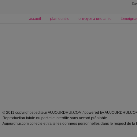
Dos
accueil
plan du site
envoyer à une amie
témoigna
Forum minceur
Forum cuisine
Commencer un régime
boissons, vins et cocktails
Alimentation équilibrée et nutrition
astuces et bons plans
Minceur
Recette cuisine
exercices physiques
recette facile
produits minceur
Recette poulet
Tags
:
ventre plat
|
maigrir des fesses
|
abdominaux
|
régime américain
|
régime mayo
|
Découvrez aussi
:
exercices abdominaux
|
recette wok
|
ANXA Partenaires
:
Recette
de cuisine |
Recette cuisine
|
© 2011 copyright et éditeur AUJOURDHUI.COM / powered by AUJOURDHUI.CO
Reproduction totale ou partielle interdite sans accord préalable.
Aujourdhui.com collecte et traite les données personnelles dans le respect de la 