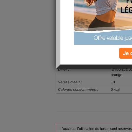
mon alimentation
1 bol de lait
Petit-déjeuner :
orange, 1 ca
Filet de cabi
Déjeuner :
carottes, 1p
Je 
Goûter ou snack :
1 thé
Potage tomat
Dîner :
jambon,carot
orange
Verres d'eau :
10
Calories consommées :
0 kcal
L’accès et l’utilisation du forum sont réser