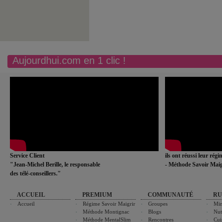
Aujourdhui.com en 1 clic !
Service Client
ils ont réussi leur rég
"Jean-Michel Berille, le responsable
- Méthode Savoir Maig
des télé-conseillers."
ACCUEIL
PREMIUM
COMMUNAUTÉ
RU
Accueil
Régime Savoir Maigrir
Groupes
Min
Méthode Montignac
Blogs
Nut
Méthode MentalSlim
Rencontres
Cui