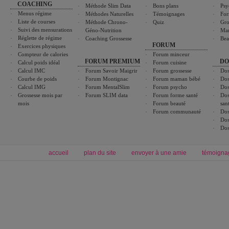
COACHING
Méthode Slim Data
Bons plans
Psy
Menus régime
Méthodes Naturelles
Témoignages
For
Liste de courses
Méthode Chrono-
Quiz
Gro
Suivi des mensurations
Géno-Nutrition
Ma
Réglette de régime
Coaching Grossesse
Bea
FORUM
Exercices physiques
Compteur de calories
Forum minceur
FORUM PREMIUM
DO
Calcul poids idéal
Forum cuisine
Calcul IMC
Forum Savoir Maigrir
Forum grossesse
Dos
Courbe de poids
Forum Montignac
Forum maman bébé
Dos
Calcul IMG
Forum MentalSlim
Forum psycho
Dos
Grossesse mois par
Forum SLIM data
Forum forme santé
Dos
mois
Forum beauté
san
Forum communauté
Dos
Dos
Dos
accueil
plan du site
envoyer à une amie
témoigna
Forum minceur
Forum cuisine
Commencer un régime
boissons, vins et cocktails
Alimentation équilibrée et nutrition
astuces et bons plans
Minceur
Recette cuisine
exercices physiques
recette facile