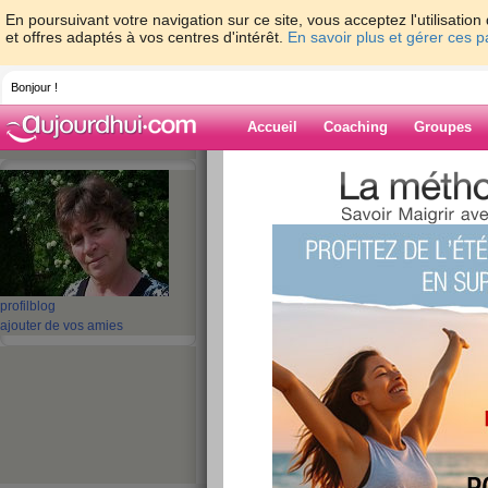
En poursuivant votre navigation sur ce site, vous acceptez l'utilisati
et offres adaptés à vos centres d'intérêt.
En savoir plus et gérer ces 
Bonjour !
Accueil
Coaching
Groupes
Accueil
>
espaces
>
nanadou
> A nos pa
Blog de nanado
aide blog
A nos parapluies
profil
blog
ajouter de vos amies
publié le 07/04/2009 à 08:53
Et voilà le soleil nous à 