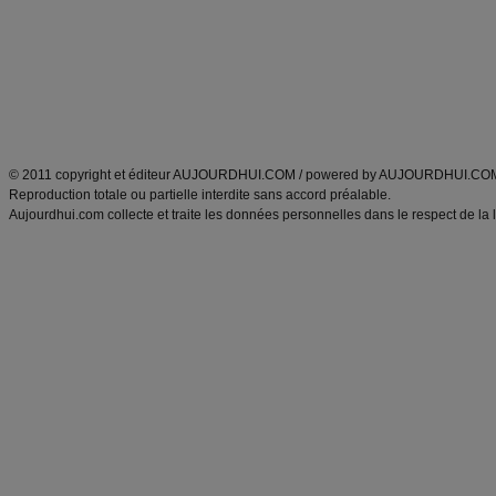
produits minceur
Recette poulet
Tags
:
ventre plat
|
maigrir des fesses
|
abdominaux
|
régime américain
|
régime mayo
|
Découvrez aussi
:
exercices abdominaux
|
recette wok
|
ANXA Partenaires
:
Recette
de cuisine |
Recette cuisine
|
© 2011 copyright et éditeur AUJOURDHUI.COM / powered by AUJOURDHUI.CO
Reproduction totale ou partielle interdite sans accord préalable.
Aujourdhui.com collecte et traite les données personnelles dans le respect de la 