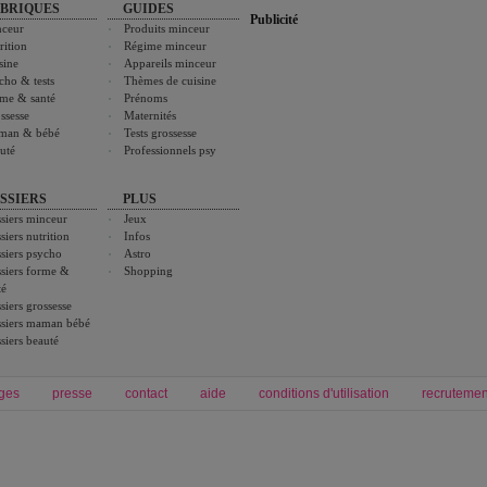
BRIQUES
GUIDES
Publicité
ceur
Produits minceur
rition
Régime minceur
sine
Appareils minceur
cho & tests
Thèmes de cuisine
me & santé
Prénoms
ssesse
Maternités
man & bébé
Tests grossesse
uté
Professionnels psy
SSIERS
PLUS
siers minceur
Jeux
siers nutrition
Infos
siers psycho
Astro
siers forme &
Shopping
té
siers grossesse
siers maman bébé
siers beauté
ges
presse
contact
aide
conditions d'utilisation
recrutemen
Forum grossesse et bébé
Forum psychologie
envie de bébé et de devenir maman
développement personnel et spiritua
accouchement et naissance de bébé
couple et sexualité