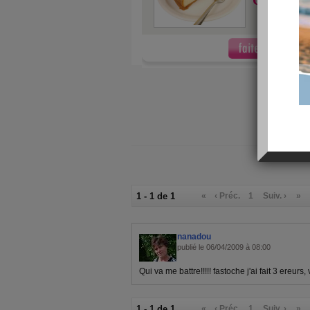
C'est pas 
1 - 1 de 1
«
‹ Préc.
1
Suiv. ›
»
nanadou
publié le 06/04/2009 à 08:00
Qui va me battre!!!!! fastoche j'ai fait 3 ereur
1 - 1 de 1
«
‹ Préc.
1
Suiv. ›
»