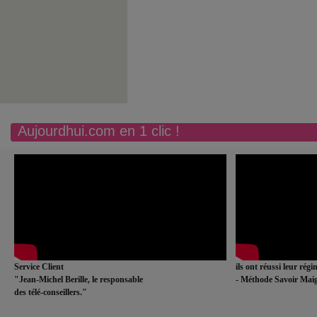
Aujourdhui.com en 1 clic !
Service Client
ils ont réussi leur rég
"Jean-Michel Berille, le responsable
- Méthode Savoir Maig
des télé-conseillers."