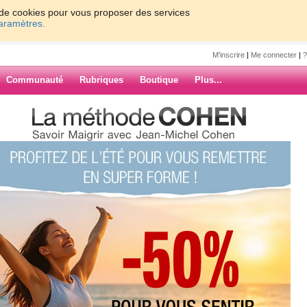
on de cookies pour vous proposer des services
paramètres.
M'inscrire
|
Me connecter
|
?
Communauté
Rubriques
Boutique
Plus...
st pas de la tarte !
u
la tarte !
ARCHIVES
u quizz