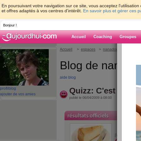
En poursuivant votre navigation sur ce site, vous acceptez l'utilisati
et offres adaptés à vos centres d'intérêt.
En savoir plus et gérer ces 
Bonjour !
Accueil
Coaching
Groupes
Accueil
>
espaces
>
nanadou
> Quizz: C'e
Blog de nanado
aide blog
Quizz: C'est pas de 
profil
blog
ajouter de vos amies
publié le 06/04/2009 à 08:00
7/10
j'ai fait
a