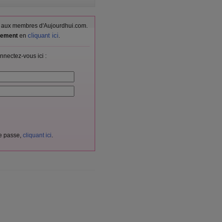
vés aux membres d'Aujourdhui.com.
cliquant ici
itement
en
.
nnectez-vous ici :
de passe,
cliquant ici
.