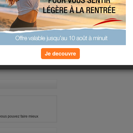
de la tarte !
»
plus de quizz
(1) commentaires
Je decouvre
s, vous pouvez faire mieux