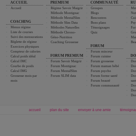
ACCUEIL
PREMIUM
COMMUNAUTÉ
RU
Accueil
Régime Savoir Maigrir
Groupes
Min
Méthode Montignac
Blogs
Nut
Méthode MentalSlim
Rencontres
Cui
COACHING
Méthode Slim Data
Bons plans
Psy
Menus régime
Méthodes Naturelles
Témoignages
For
Liste de courses
Méthode Chrono-
Quiz
Gro
Suivi des mensurations
Géno-Nutrition
Ma
Réglette de régime
Coaching Grossesse
Bea
FORUM
Exercices physiques
Compteur de calories
Forum minceur
FORUM PREMIUM
DO
Calcul poids idéal
Forum cuisine
Calcul IMC
Forum Savoir Maigrir
Forum grossesse
Dos
Courbe de poids
Forum Montignac
Forum maman bébé
Dos
Calcul IMG
Forum MentalSlim
Forum psycho
Dos
Grossesse mois par
Forum SLIM data
Forum forme santé
Dos
mois
Forum beauté
san
Forum communauté
Dos
Dos
Dos
accueil
plan du site
envoyer à une amie
témoigna
Forum minceur
Forum cuisine
Commencer un régime
boissons, vins et cocktails
Alimentation équilibrée et nutrition
astuces et bons plans