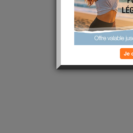
j'ai un amas de cellulite dans les fesses et les cu
cheval...merci pour vos suggestion et votre aide
lire la suite
1 - 1 de 1
«
‹ Préc.
1
Suiv. ›
»
Je 