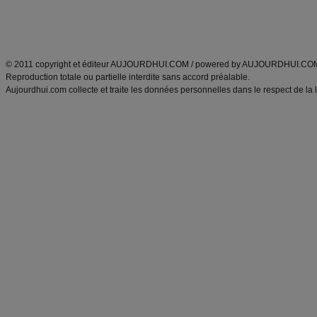
Découvrez aussi
:
exercices abdominaux
|
recette wok
|
ANXA Partenaires
:
Recette
de cuisine |
Recette cuisine
|
© 2011 copyright et éditeur AUJOURDHUI.COM / powered by AUJOURDHUI.CO
Reproduction totale ou partielle interdite sans accord préalable.
Aujourdhui.com collecte et traite les données personnelles dans le respect de la 