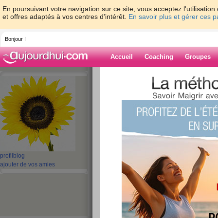
En poursuivant votre navigation sur ce site, vous acceptez l'utilisati
et offres adaptés à vos centres d'intérêt.
En savoir plus et gérer ces 
Bonjour !
Accueil
Coaching
Groupes
Accueil
>
espaces
>
mykinou
Blog de mykino
aide blog
1 - 1 de 1
«
‹ Préc.
1
Suiv. ›
»
profil
blog
ajouter de vos amies
Je m’appelle kino
publié le 21/06/2010 à 14:42
le nom que mes amis me donne est kinou. je vien
commence à s'accumuler chaque année. je me la
gourmandise. j'ai trés peu de kilos à perdre (5