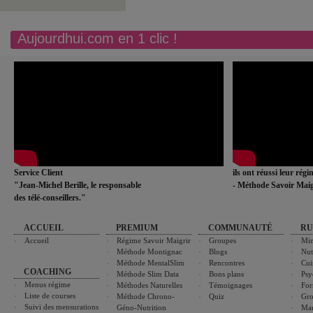
Aujourdhui.com en 1 clic !
Service Client
ils ont réussi leur rég
"Jean-Michel Berille, le responsable
- Méthode Savoir Maig
des télé-conseillers."
ACCUEIL
PREMIUM
COMMUNAUTÉ
RU
Accueil
Régime Savoir Maigrir
Groupes
Min
Méthode Montignac
Blogs
Nut
Méthode MentalSlim
Rencontres
Cui
COACHING
Méthode Slim Data
Bons plans
Psy
Menus régime
Méthodes Naturelles
Témoignages
For
Liste de courses
Méthode Chrono-
Quiz
Gro
Suivi des mensurations
Géno-Nutrition
Ma