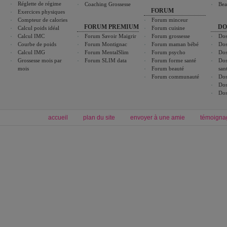
Réglette de régime
Coaching Grossesse
Bea
FORUM
Exercices physiques
Compteur de calories
Forum minceur
FORUM PREMIUM
DO
Calcul poids idéal
Forum cuisine
Calcul IMC
Forum Savoir Maigrir
Forum grossesse
Dos
Courbe de poids
Forum Montignac
Forum maman bébé
Dos
Calcul IMG
Forum MentalSlim
Forum psycho
Dos
Grossesse mois par
Forum SLIM data
Forum forme santé
Dos
mois
Forum beauté
san
Forum communauté
Dos
Dos
Dos
accueil
plan du site
envoyer à une amie
témoigna
Forum minceur
Forum cuisine
Commencer un régime
boissons, vins et cocktails
Alimentation équilibrée et nutrition
astuces et bons plans
Minceur
Recette cuisine
exercices physiques
recette facile
produits minceur
Recette poulet
Tags
:
ventre plat
|
maigrir des fesses
|
abdominaux
|
régime américain
|
régime mayo
|