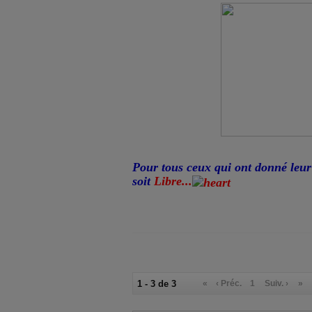
Pour tous ceux qui ont donné leur
soit
Libre...
1 - 3 de 3
«
‹ Préc.
1
Suiv. ›
»