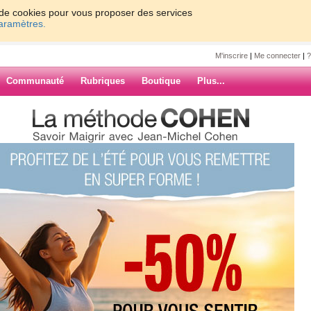
on de cookies pour vous proposer des services
paramètres.
M'inscrire
|
Me connecter
|
?
Communauté
Rubriques
Boutique
Plus...
 mémoire...
e9
..
ARCHIVES