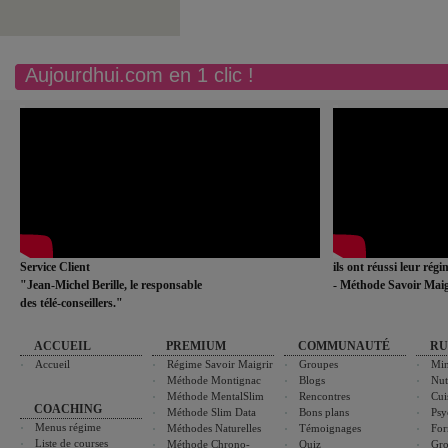
Aujourdhui.com en 1 clic !
Service Client
ils ont réussi leur rég
"Jean-Michel Berille, le responsable
- Méthode Savoir Maig
des télé-conseillers."
ACCUEIL
PREMIUM
COMMUNAUTÉ
RU
Accueil
Régime Savoir Maigrir
Groupes
Min
Méthode Montignac
Blogs
Nut
Méthode MentalSlim
Rencontres
Cui
COACHING
Méthode Slim Data
Bons plans
Psy
Menus régime
Méthodes Naturelles
Témoignages
For
Liste de courses
Méthode Chrono-
Quiz
Gro