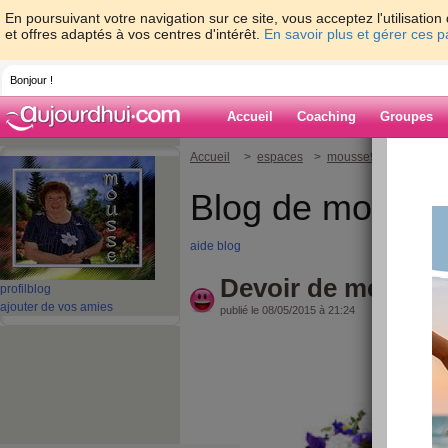
En poursuivant votre navigation sur ce site, vous acceptez l'utilisati
et offres adaptés à vos centres d'intérêt.
En savoir plus et gérer ces 
Bonjour !
Accueil
Coaching
Groupes
Accueil
>
espaces
>
mousse9
> Devoir de
Blog de mouss
aide blog
Devoir de mémoire.
profil
blog
ajouter de vos amies
publié le 08/05/2015 à 21:24