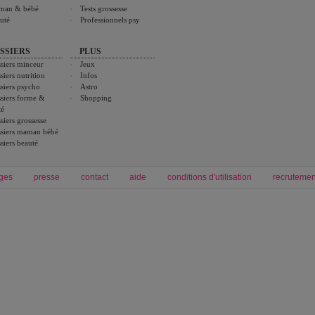
man & bébé
Tests grossesse
uté
Professionnels psy
SSIERS
PLUS
siers minceur
Jeux
siers nutrition
Infos
siers psycho
Astro
siers forme &
Shopping
té
siers grossesse
siers maman bébé
siers beauté
ges
presse
contact
aide
conditions d'utilisation
recrutemen
Forum grossesse et bébé
Forum psychologie
envie de bébé et de devenir maman
développement personnel et spiritua
accouchement et naissance de bébé
couple et sexualité
Grossesse et femme enceinte
Psychologie
symptome grossesse
intelligence et test de qi
calendrier de grossesse
test qi