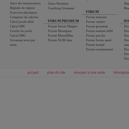
Suivi des mensurations
Géno-Nutrition
Ma
Réglette de régime
Coaching Grossesse
Bea
FORUM
Exercices physiques
Compteur de calories
Forum minceur
FORUM PREMIUM
DO
Calcul poids idéal
Forum cuisine
Calcul IMC
Forum Savoir Maigrir
Forum grossesse
Dos
Courbe de poids
Forum Montignac
Forum maman bébé
Dos
Calcul IMG
Forum MentalSlim
Forum psycho
Dos
Grossesse mois par
Forum SLIM data
Forum forme santé
Dos
mois
Forum beauté
san
Forum communauté
Dos
Dos
Dos
accueil
plan du site
envoyer à une amie
témoigna
Forum minceur
Forum cuisine
Commencer un régime
boissons, vins et cocktails
Alimentation équilibrée et nutrition
astuces et bons plans
Minceur
Recette cuisine
exercices physiques
recette facile
produits minceur
Recette poulet