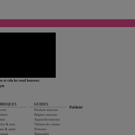
ime et cela les rend heureux
rir
BRIQUES
GUIDES
Publicité
ceur
Produits minceur
rition
Régime minceur
sine
Appareils minceur
cho & tests
Thèmes de cuisine
me & santé
Prénoms
ssesse
Maternités