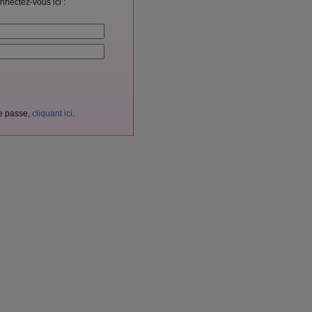
nnectez-vous ici :
de passe,
cliquant ici
.