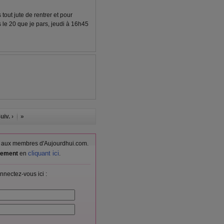
tout jute de rentrer et pour
 le 20 que je pars, jeudi à 16h45
uiv. ›
»
vés aux membres d'Aujourdhui.com.
cliquant ici
itement
en
.
nnectez-vous ici :