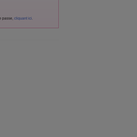
de passe,
cliquant ici
.