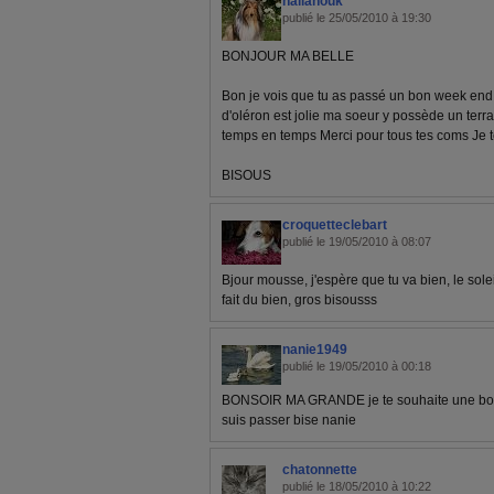
nallanouk
publié le 25/05/2010 à 19:30
BONJOUR MA BELLE
Bon je vois que tu as passé un bon week end j'
d'oléron est jolie ma soeur y possède un terr
temps en temps Merci pour tous tes coms Je 
BISOUS
croquetteclebart
publié le 19/05/2010 à 08:07
Bjour mousse, j'espère que tu va bien, le sole
fait du bien, gros bisousss
nanie1949
publié le 19/05/2010 à 00:18
BONSOIR MA GRANDE je te souhaite une bonne
suis passer bise nanie
chatonnette
publié le 18/05/2010 à 10:22