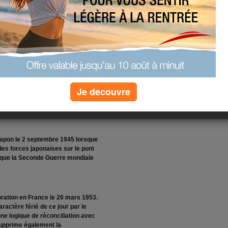
Je decouvre
iellement en Europe le 8 mai
n sans condition de l'Allemagne
u Japon le 2 septembre 1945 lorsque
n des forces japonaises sur le pont
r que la Seconde Guerre mondiale
ration en France le 20 mars 1953.
ractère férié de ce jour par le
une logique de réconciliation avec
supprime également la