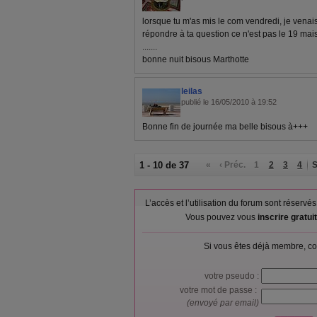
lorsque tu m'as mis le com vendredi, je venais 
répondre à ta question ce n'est pas le 19 mais
.......
bonne nuit bisous Marthotte
leilas
publié le 16/05/2010 à 19:52
Bonne fin de journée ma belle bisous à+++
1 - 10 de 37
«
‹ Préc.
1
2
3
4
S
L’accès et l’utilisation du forum sont réser
Vous pouvez vous
inscrire gratu
Si vous êtes déjà membre, co
votre pseudo :
votre mot de passe :
(envoyé par email)