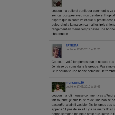
coucou ma belle et bonjioour comment tu va de
soir car occupee avec mon gendre et l hopital
espere que la sante va et que tu profite dese
aujourdhui a la maison car j ai les trois chie
rangement en meme temps passe une bonne jo
chatonnette
TATIEDA
publié le 17/05/2010 à 21:26
Coucou... voilà longtemps que je ne suis pas 
Je laisse qq coms dans le groupe. Pas simple
Je te souhaite une bonne semaine. Je t'emb
montagne29
publié le 17/05/2010 à 16:45
coucou ma joli mousse comment vas tu?moi pa
fait souffrire !je suis toute raide !!me bon se 
passer!!et allain il vas bien?ici le temps pas terr
appene 11 pas de soleil il y a na marre !!rien
bonne semaine ma belle amie que j'aime je t'e