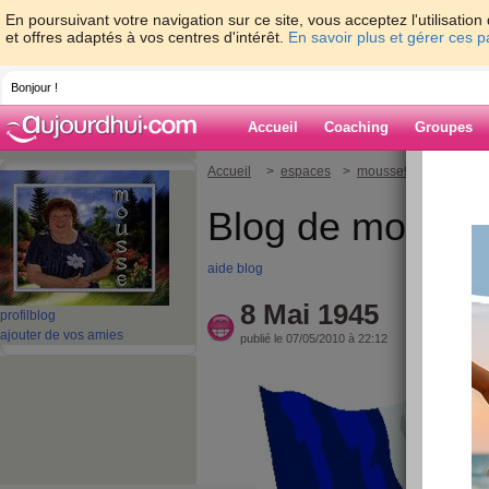
En poursuivant votre navigation sur ce site, vous acceptez l'utilisati
et offres adaptés à vos centres d'intérêt.
En savoir plus et gérer ces 
Bonjour !
Accueil
Coaching
Groupes
Accueil
>
espaces
>
mousse9
> 8 Mai 1
Blog de mouss
aide blog
8 Mai 1945
profil
blog
ajouter de vos amies
publié le 07/05/2010 à 22:12