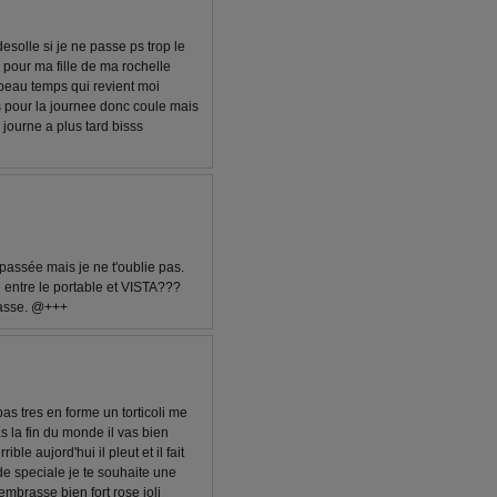
solle si je ne passe ps trop le
 pour ma fille de ma rochelle
 beau temps qui revient moi
ns pour la journee donc coule mais
urne a plus tard bisss
passée mais je ne t'oublie pas.
 entre le portable et VISTA???
rasse. @+++
s tres en forme un torticoli me
pas la fin du monde il vas bien
ible aujord'hui il pleut et il fait
 de speciale je te souhaite une
mbrasse bien fort rose joli