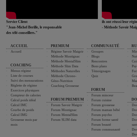
Service Client
ils ont réussi leur rég
"Jean-Michel Berille, le responsable
- Méthode Savoir Maig
des télé-conseillers."
ACCUEIL
PREMIUM
COMMUNAUTÉ
RU
Accueil
Régime Savoir Maigrir
Groupes
Min
Méthode Montignac
Blogs
Nut
Méthode MentalSlim
Rencontres
Cui
COACHING
Méthode Slim Data
Bons plans
Psy
Menus régime
Méthodes Naturelles
Témoignages
For
Liste de courses
Méthode Chrono-
Quiz
Gro
Suivi des mensurations
Géno-Nutrition
Ma
Réglette de régime
Coaching Grossesse
Bea
FORUM
Exercices physiques
Compteur de calories
Forum minceur
FORUM PREMIUM
DO
Calcul poids idéal
Forum cuisine
Calcul IMC
Forum Savoir Maigrir
Forum grossesse
Dos
Courbe de poids
Forum Montignac
Forum maman bébé
Dos
Calcul IMG
Forum MentalSlim
Forum psycho
Dos
Grossesse mois par
Forum SLIM data
Forum forme santé
Dos
mois
Forum beauté
san
Forum communauté
Dos
Dos