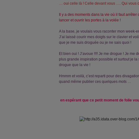
… oui celle là ! Celle devant vous …. Qui vous di
Il y a des moments dans la vie où il faut arrêter d
lancer et ouvrir les portes à la volée !
A la base, je voulais vous raconter mon week-en
J’ai laissé courir mes doigts sur le clavier et vo
que je me suis droguée ou je ne sais quoi !
Et bien oui ! J’avoue !!!! Je me drogue ! Je me dr
plus grande inspiration possible et surtout je la
drogue que la vie !
Hmmm et voilà, c’est reparti pour des divagatio
quand même publier ces quelques mots …
en espérant que ce petit moment de folie vo