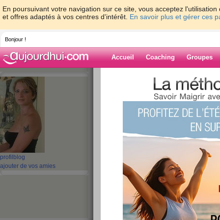
En poursuivant votre navigation sur ce site, vous acceptez l'utilisati
et offres adaptés à vos centres d'intérêt.
En savoir plus et gérer ces 
Bonjour !
Accueil
Coaching
Groupes
Accueil
>
espaces
>
morwen_belle
> Bonj
Blog de morwen
aide blog
Bonjour la vie !
publié le 19/06/2011 à 18:36
profil
blog
ajouter de vos amies
Bonjour la Communauté … B
Je reviens d’une longue balade dans ma jolie v
chantent … les odeurs de lavande s‘élèvent de
rougissent devant le flirt incessant du Soleil … 