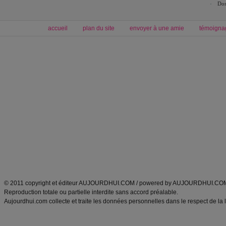
Dos
accueil
plan du site
envoyer à une amie
témoigna
Forum minceur
Forum cuisine
Commencer un régime
boissons, vins et cocktails
Alimentation équilibrée et nutrition
astuces et bons plans
Minceur
Recette cuisine
exercices physiques
recette facile
produits minceur
Recette poulet
Tags
:
ventre plat
|
maigrir des fesses
|
abdominaux
|
régime américain
|
régime mayo
|
Découvrez aussi
:
exercices abdominaux
|
recette wok
|
ANXA Partenaires
:
Recette
de cuisine |
Recette cuisine
|
© 2011 copyright et éditeur AUJOURDHUI.COM / powered by AUJOURDHUI.CO
Reproduction totale ou partielle interdite sans accord préalable.
Aujourdhui.com collecte et traite les données personnelles dans le respect de la 