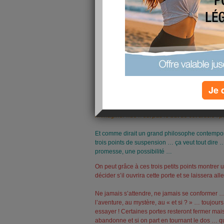
s’échangent en tourbillonnant …
La vie ne vaut pas d’être vécue si vous n’ave
de plénitude et sérénité … alors
bonjour la vie 
Avouez ! Avouez que l’espace de quelques sec
là … à côté de moi … le visage levé vers les rayo
Je 
Ça s’appelle la magie des trois points de susp
phrase inachevée, de faire une phrase dans un
notre esprit, de rêver, de s’essoufler, d’imagine
m'imaginer nue n'est pas le but de cet article ! p
Et comme dirait un grand philosophe contempo
trois points de suspension … ça veut tout dire 
promesse, une possibilité …
On peut grâce à ces trois petits points montrer u
décider s’il ouvrira cette porte et se laissera al
Ne jamais s’attendre, ne jamais se conformer … 
l’aventure, au mystère, au « et si ? » … toujours
essayer ! Certaines portes resteront fermer mais
abandonne et si on part en tournant le dos … qu