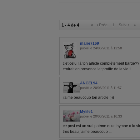
1 - 4 de 4
«
‹ Préc.
1
Suiv. ›
»
marie7169
publié le 24/06/2011 à 12:58
c'et celui là ton article complètement barge?? 
croirait en provence! et profite de la vie!!!
ANGEL94
publié le 20/06/2011 à 11:57
j'aime beaucoup ton article :)))
Mylife1
publié le 20/06/2011 à 10:33
ce post est un vrai poème et un hymne à la vie
très beau j'aime beaucoup ...