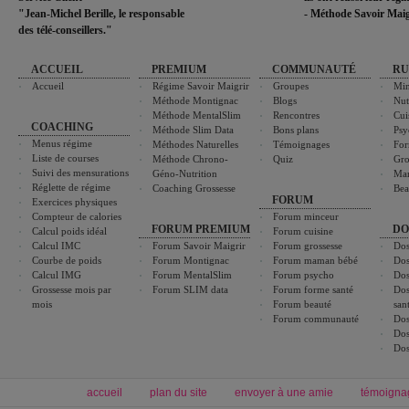
"Jean-Michel Berille, le responsable
- Méthode Savoir Maig
des télé-conseillers."
ACCUEIL
PREMIUM
COMMUNAUTÉ
RU
Accueil
Régime Savoir Maigrir
Groupes
Min
Méthode Montignac
Blogs
Nut
Méthode MentalSlim
Rencontres
Cui
COACHING
Méthode Slim Data
Bons plans
Psy
Menus régime
Méthodes Naturelles
Témoignages
For
Liste de courses
Méthode Chrono-
Quiz
Gro
Suivi des mensurations
Géno-Nutrition
Ma
Réglette de régime
Coaching Grossesse
Bea
FORUM
Exercices physiques
Compteur de calories
Forum minceur
FORUM PREMIUM
DO
Calcul poids idéal
Forum cuisine
Calcul IMC
Forum Savoir Maigrir
Forum grossesse
Dos
Courbe de poids
Forum Montignac
Forum maman bébé
Dos
Calcul IMG
Forum MentalSlim
Forum psycho
Dos
Grossesse mois par
Forum SLIM data
Forum forme santé
Dos
mois
Forum beauté
san
Forum communauté
Dos
Dos
Dos
accueil
plan du site
envoyer à une amie
témoigna