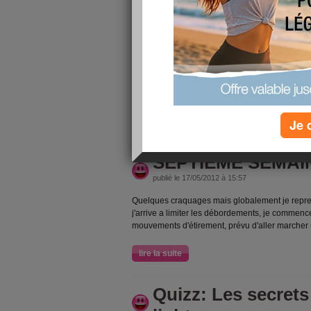
lire la suite
8eme SEMAINE
publié le 23/05/2012 à 13:23
arrive a manger des quantités moins importantes
sport réguliérement, MOTIVATION ...
Je 
lire la suite
SEPTIEME SEMAI
publié le 17/05/2012 à 15:57
Quelques craquages mais globalement je repren
j'arrive a limiter les débordements, je commenc
mouvements d'étirement, prévu d'aller marcher 
lire la suite
Quizz: Les secrets