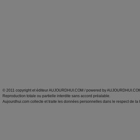
Forum minceur
Forum cuisine
Commencer un régime
boissons, vins et cocktails
Alimentation équilibrée et nutrition
astuces et bons plans
Minceur
Recette cuisine
exercices physiques
recette facile
produits minceur
Recette poulet
Tags
:
ventre plat
|
maigrir des fesses
|
abdominaux
|
régime américain
|
régime mayo
|
Découvrez aussi
:
exercices abdominaux
|
recette wok
|
ANXA Partenaires
:
Recette
de cuisine |
Recette cuisine
|
© 2011 copyright et éditeur AUJOURDHUI.COM / powered by AUJOURDHUI.CO
Reproduction totale ou partielle interdite sans accord préalable.
Aujourdhui.com collecte et traite les données personnelles dans le respect de la 