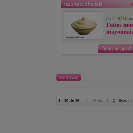
9/10
j'ai fait
au
Faites mon
mayonnais
lire la suite
1 - 10 de 19
«
‹ Préc.
1
2
Suiv. ›