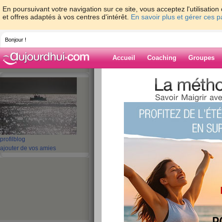
En poursuivant votre navigation sur ce site, vous acceptez l'utilisati
et offres adaptés à vos centres d'intérêt.
En savoir plus et gérer ces 
Bonjour !
Accueil
Coaching
Groupes
Accueil
>
espaces
>
montaine
Blog de montai
aide blog
profil
blog
ajouter de vos amies
1 - 10 de 19
«
‹ Préc.
1
2
Suiv. ›
9eme semaine
publié le 05/06/2012 à 21:18
Toujours là, 1 kg de perdu, et mon pantalon q