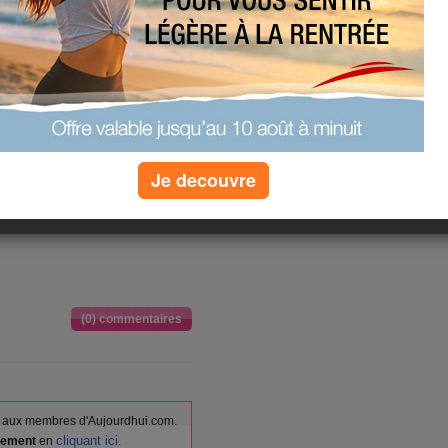
as céder à la pression. Ne vous
avancer, commencez plus tôt le matin,
à votre juste valeur. On vous fera
n ferez également aux autres.
 et la nature de vos relations
ersonnalité qui est en jeu.
Je decouvre
(0) commentaires
vés aux membres d'Aujourdhui.com.
cliquant ici
itement
en
.