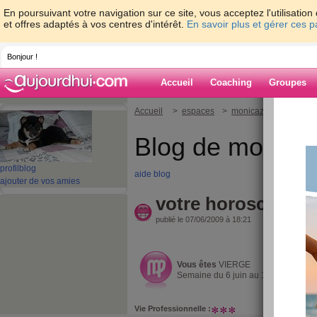
En poursuivant votre navigation sur ce site, vous acceptez l'utilisati
et offres adaptés à vos centres d'intérêt.
En savoir plus et gérer ces 
Bonjour !
Accueil
Coaching
Groupes
Accueil
>
espaces
>
monicaz
> votre hor
Blog de monica
profil
blog
aide blog
ajouter de vos amies
votre horoscope d
publié le 07/06/2009 à 18:21
Vous êtes
VIERGE
Semaine du 6 juin au 12 juin 2009
Vie Professionnelle :