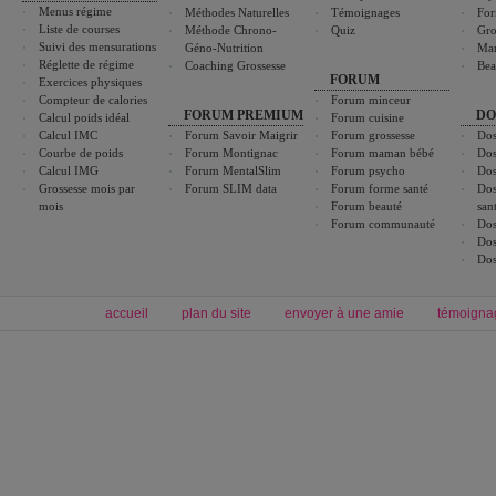
Menus régime
Méthodes Naturelles
Témoignages
For
Liste de courses
Méthode Chrono-
Quiz
Gro
Suivi des mensurations
Géno-Nutrition
Ma
Réglette de régime
Coaching Grossesse
Bea
FORUM
Exercices physiques
Compteur de calories
Forum minceur
FORUM PREMIUM
DO
Calcul poids idéal
Forum cuisine
Calcul IMC
Forum Savoir Maigrir
Forum grossesse
Dos
Courbe de poids
Forum Montignac
Forum maman bébé
Dos
Calcul IMG
Forum MentalSlim
Forum psycho
Dos
Grossesse mois par
Forum SLIM data
Forum forme santé
Dos
mois
Forum beauté
san
Forum communauté
Dos
Dos
Dos
accueil
plan du site
envoyer à une amie
témoigna
Forum minceur
Forum cuisine
Commencer un régime
boissons, vins et cocktails
Alimentation équilibrée et nutrition
astuces et bons plans
Minceur
Recette cuisine
exercices physiques
recette facile