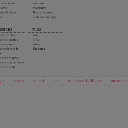
me & santé
Prénoms
ssesse
Maternités
man & bébé
Tests grossesse
uté
Professionnels psy
SSIERS
PLUS
siers minceur
Jeux
siers nutrition
Infos
siers psycho
Astro
siers forme &
Shopping
té
siers grossesse
siers maman bébé
siers beauté
ges
presse
contact
aide
conditions d'utilisation
recrutemen
Forum grossesse et bébé
Forum psychologie
envie de bébé et de devenir maman
développement personnel et spiritua
accouchement et naissance de bébé
couple et sexualité
Grossesse et femme enceinte
Psychologie
symptome grossesse
intelligence et test de qi