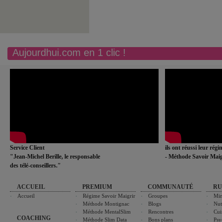
Aujourdhui.com en 1 clic !
Service Client
ils ont réussi leur rég
"Jean-Michel Berille, le responsable
- Méthode Savoir Maig
des télé-conseillers."
ACCUEIL
PREMIUM
COMMUNAUTÉ
RU
Accueil
Régime Savoir Maigrir
Groupes
Min
Méthode Montignac
Blogs
Nut
Méthode MentalSlim
Rencontres
Cui
COACHING
Méthode Slim Data
Bons plans
Psy