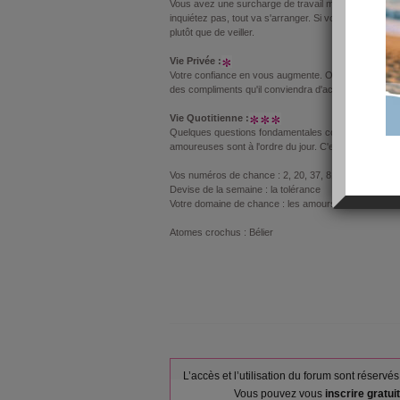
Vous avez une surcharge de travail mais il ne faut p
inquiétez pas, tout va s'arranger. Si vous souhaitez 
plutôt que de veiller.
Vie Privée :
Votre confiance en vous augmente. On vous apprécie 
des compliments qu'il conviendra d'accepter. Vous e
Vie Quotitienne :
Quelques questions fondamentales concernant l'amour
amoureuses sont à l'ordre du jour. C'est votre vraie p
Vos numéros de chance : 2, 20, 37, 81
Devise de la semaine : la tolérance
Votre domaine de chance : les amours
Atomes crochus : Bélier
L’accès et l’utilisation du forum sont réser
Vous pouvez vous
inscrire gratu