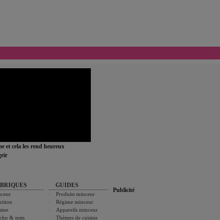
ime et cela les rend heureux
rir
BRIQUES
GUIDES
Publicité
ceur
Produits minceur
rition
Régime minceur
sine
Appareils minceur
cho & tests
Thèmes de cuisine