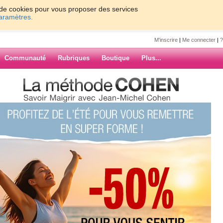
on de cookies pour vous proposer des services
paramètres.
M'inscrire
|
Me connecter
|
?
Communauté
Rubriques
Boutique
Plus...
oscope de la semaine
z
e la semaine
ARCHIVES