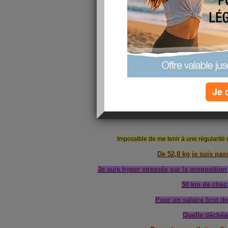
Je 
Impossible de me tenir à une régularité 
De 52,8 kg je suis pass
Je suis hyper stressée par la propositio
50 km de chez
Pour un salaire brut d
Quelle déchéa