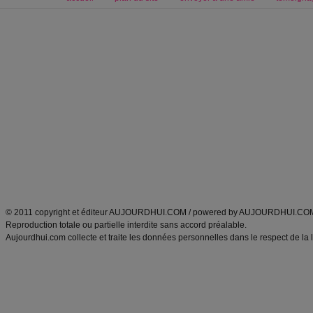
Forum minceur
Forum cuisine
Commencer un régime
boissons, vins et cocktails
Alimentation équilibrée et nutrition
astuces et bons plans
Minceur
Recette cuisine
exercices physiques
recette facile
produits minceur
Recette poulet
Tags
:
ventre plat
|
maigrir des fesses
|
abdominaux
|
régime américain
|
régime mayo
|
Découvrez aussi
:
exercices abdominaux
|
recette wok
|
ANXA Partenaires
:
Recette
de cuisine |
Recette cuisine
|
© 2011 copyright et éditeur AUJOURDHUI.COM / powered by AUJOURDHUI.CO
Reproduction totale ou partielle interdite sans accord préalable.
Aujourdhui.com collecte et traite les données personnelles dans le respect de la 