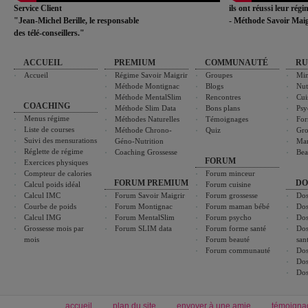
Service Client
ils ont réussi leur rég
"Jean-Michel Berille, le responsable
- Méthode Savoir Maig
des télé-conseillers."
ACCUEIL
PREMIUM
COMMUNAUTÉ
RU
Accueil
Régime Savoir Maigrir
Groupes
Min
Méthode Montignac
Blogs
Nut
Méthode MentalSlim
Rencontres
Cui
COACHING
Méthode Slim Data
Bons plans
Psy
Menus régime
Méthodes Naturelles
Témoignages
For
Liste de courses
Méthode Chrono-
Quiz
Gro
Suivi des mensurations
Géno-Nutrition
Ma
Réglette de régime
Coaching Grossesse
Bea
FORUM
Exercices physiques
Compteur de calories
Forum minceur
FORUM PREMIUM
DO
Calcul poids idéal
Forum cuisine
Calcul IMC
Forum Savoir Maigrir
Forum grossesse
Dos
Courbe de poids
Forum Montignac
Forum maman bébé
Dos
Calcul IMG
Forum MentalSlim
Forum psycho
Dos
Grossesse mois par
Forum SLIM data
Forum forme santé
Dos
mois
Forum beauté
san
Forum communauté
Dos
Dos
Dos
accueil
plan du site
envoyer à une amie
témoigna