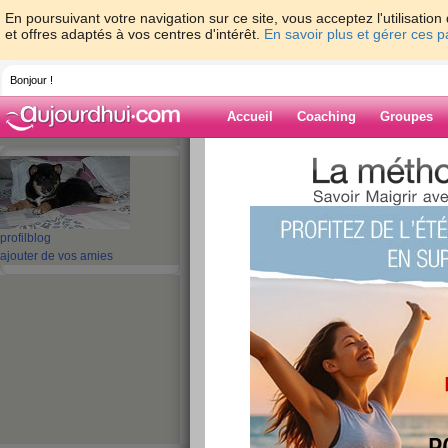
En poursuivant votre navigation sur ce site, vous acceptez l'utilisati
et offres adaptés à vos centres d'intérêt.
En savoir plus et gérer ces 
Bonjour !
Accueil
Coaching
Groupes
Accueil
>
espaces
>
monicaz
> Arret du t
Blog de monica
profil
blog
aide blog
ajouter de vos amies
Arret du tabac et 
publié le 29/10/2009 à 09:26