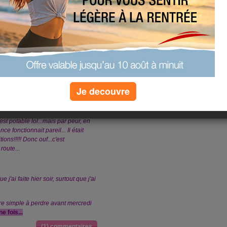
..
 à 18h et je me suis finalement
Je decouvre
ssures!!!! le matin, 75kg à
est potable lol...mais par peur, en
e fonctionnait pareil... Il était
ns!!!!! Donc ouf...c'est
route...
 j'ai faite hier soir, surtout que j'ai
tre simple à perdre avant mercredi
 fois...
(1) commentaires