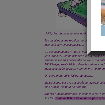
Voilà, c'est chose faite avec quelques réflexion..
Je suis allée à une réunion mercredi 17 au soir
inscrite à WW avec le pass Lib...
Ce soir là je pesais 77,1kg et habillée avec chau
jeun..donc j'ai 2kg de diffénce avec la maison c'
rentrant je me suis pesée afin de voir si ma balanc
19h45 et je pesais 76,7kg dans les même conditio
idem...soulagée, je peux vraiment me mettre en 
On verra mercredi si j'ai perdu ou pas...
Mais j'ai peur car avec la soirée anniversaires que
bien profité...j'ai peur de prendre....
J'ai 1kg 500 de différence...je sens que ça va ê
soir lol...
mais ATTENTION, on ne se père qu'une