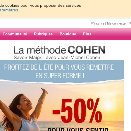
on de cookies pour vous proposer des services
paramètres.
M'inscrire
|
Me connecter
|
?
Communauté
Rubriques
Boutique
Plus...
17, inscription à WW
gie-nyx
 à WW
ARCHIVES