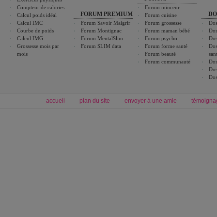
Compteur de calories
Forum minceur
FORUM PREMIUM
DO
Calcul poids idéal
Forum cuisine
Calcul IMC
Forum Savoir Maigrir
Forum grossesse
Dos
Courbe de poids
Forum Montignac
Forum maman bébé
Dos
Calcul IMG
Forum MentalSlim
Forum psycho
Dos
Grossesse mois par
Forum SLIM data
Forum forme santé
Dos
mois
Forum beauté
san
Forum communauté
Dos
Dos
Dos
accueil
plan du site
envoyer à une amie
témoigna
Forum minceur
Forum cuisine
Commencer un régime
boissons, vins et cocktails
Alimentation équilibrée et nutrition
astuces et bons plans
Minceur
Recette cuisine
exercices physiques
recette facile
produits minceur
Recette poulet
Tags
:
ventre plat
|
maigrir des fesses
|
abdominaux
|
régime américain
|
régime mayo
|
Découvrez aussi
:
exercices abdominaux
|
recette wok
|