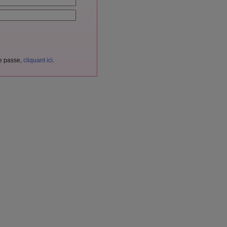
de passe,
cliquant ici
.