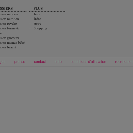
SSIERS
PLUS
siers minceur
Jeux
siers nutrition
Infos
siers psycho
Astro
siers forme &
Shopping
té
siers grossesse
siers maman bébé
siers beauté
ges
presse
contact
aide
conditions d'utilisation
recrutemen
Forum grossesse et bébé
Forum psychologie
envie de bébé et de devenir maman
développement personnel et spiritua
accouchement et naissance de bébé
couple et sexualité
Grossesse et femme enceinte
Psychologie
symptome grossesse
intelligence et test de qi
calendrier de grossesse
test qi
régime protéiné
|
maigrir du ventre
|