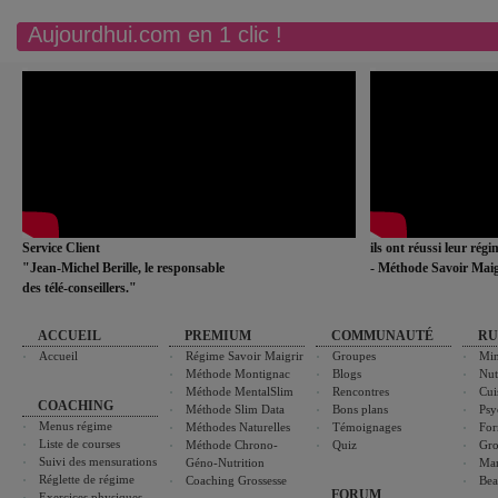
Aujourdhui.com en 1 clic !
Service Client
ils ont réussi leur rég
"Jean-Michel Berille, le responsable
- Méthode Savoir Maig
des télé-conseillers."
ACCUEIL
PREMIUM
COMMUNAUTÉ
RU
Accueil
Régime Savoir Maigrir
Groupes
Min
Méthode Montignac
Blogs
Nut
Méthode MentalSlim
Rencontres
Cui
COACHING
Méthode Slim Data
Bons plans
Psy
Menus régime
Méthodes Naturelles
Témoignages
For
Liste de courses
Méthode Chrono-
Quiz
Gro
Suivi des mensurations
Géno-Nutrition
Ma
Réglette de régime
Coaching Grossesse
Bea
FORUM
Exercices physiques