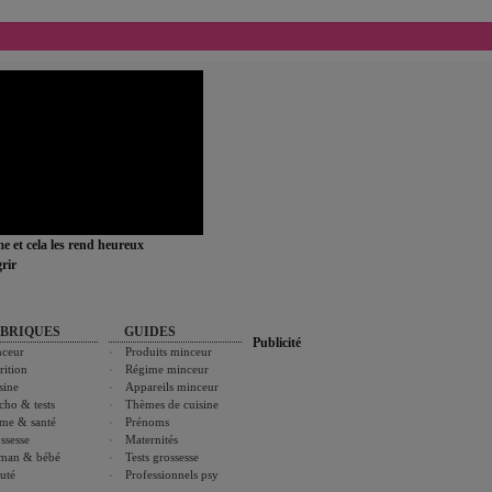
ime et cela les rend heureux
rir
BRIQUES
GUIDES
Publicité
ceur
Produits minceur
rition
Régime minceur
sine
Appareils minceur
cho & tests
Thèmes de cuisine
me & santé
Prénoms
ssesse
Maternités
man & bébé
Tests grossesse
uté
Professionnels psy