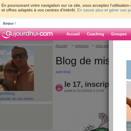
En poursuivant votre navigation sur ce site, vous acceptez l'utilisati
et offres adaptés à vos centres d'intérêt.
En savoir plus et gérer ces 
Bonjour !
Accueil
Coaching
Groupes
Accueil
>
espaces
>
miss-angie-nyx
> le 
Blog de miss-an
aide blog
le 17, inscription
publié le 21/10/2012 à 10:58
profil
blog
ajouter de vos amies