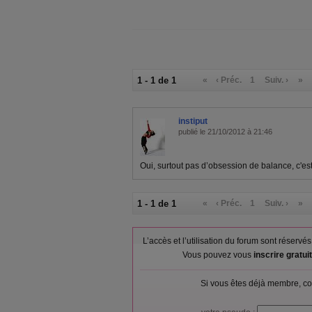
1 - 1 de 1
«
‹ Préc.
1
Suiv. ›
»
instiput
publié le 21/10/2012 à 21:46
Oui, surtout pas d’obsession de balance, c'est
1 - 1 de 1
«
‹ Préc.
1
Suiv. ›
»
L’accès et l’utilisation du forum sont réser
Vous pouvez vous
inscrire gratu
Si vous êtes déjà membre, co