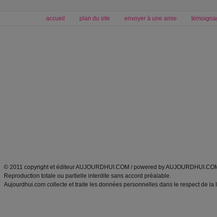
accueil
plan du site
envoyer à une amie
témoigna
Forum minceur
Forum cuisine
Commencer un régime
boissons, vins et cocktails
Alimentation équilibrée et nutrition
astuces et bons plans
Minceur
Recette cuisine
exercices physiques
recette facile
produits minceur
Recette poulet
Tags
:
ventre plat
|
maigrir des fesses
|
abdominaux
|
régime américain
|
régime mayo
|
Découvrez aussi
:
exercices abdominaux
|
recette wok
|
ANXA Partenaires
:
Recette
de cuisine |
Recette cuisine
|
© 2011 copyright et éditeur AUJOURDHUI.COM / powered by AUJOURDHUI.CO
Reproduction totale ou partielle interdite sans accord préalable.
Aujourdhui.com collecte et traite les données personnelles dans le respect de la 