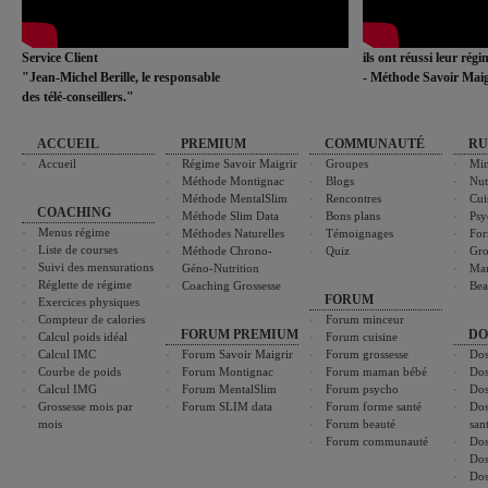
Service Client
ils ont réussi leur rég
"Jean-Michel Berille, le responsable
- Méthode Savoir Maig
des télé-conseillers."
ACCUEIL
PREMIUM
COMMUNAUTÉ
RU
Accueil
Régime Savoir Maigrir
Groupes
Min
Méthode Montignac
Blogs
Nut
Méthode MentalSlim
Rencontres
Cui
COACHING
Méthode Slim Data
Bons plans
Psy
Menus régime
Méthodes Naturelles
Témoignages
For
Liste de courses
Méthode Chrono-
Quiz
Gro
Suivi des mensurations
Géno-Nutrition
Ma
Réglette de régime
Coaching Grossesse
Bea
FORUM
Exercices physiques
Compteur de calories
Forum minceur
FORUM PREMIUM
DO
Calcul poids idéal
Forum cuisine
Calcul IMC
Forum Savoir Maigrir
Forum grossesse
Dos
Courbe de poids
Forum Montignac
Forum maman bébé
Dos
Calcul IMG
Forum MentalSlim
Forum psycho
Dos
Grossesse mois par
Forum SLIM data
Forum forme santé
Dos
mois
Forum beauté
san
Forum communauté
Dos
Dos
Dos