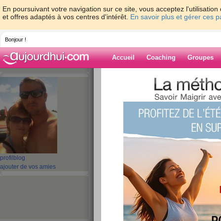
En poursuivant votre navigation sur ce site, vous acceptez l'utilisati
et offres adaptés à vos centres d'intérêt.
En savoir plus et gérer ces 
Bonjour !
Accueil
Coaching
Groupes
Accueil
>
espaces
>
miss-angie-nyx
> Me r
Blog de miss-an
aide blog
Me revoilà!!!!
publié le 08/10/2012 à 09:59
profil
blog
ajouter de vos amies