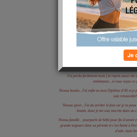
Bonjour la Cavale
Me revoilà au bout de 2mois et demi... J'ai pris beau
Je 
vraiment..et c'est chose faite...Je me reprends en 
restreins à suivre ce plan WW pour de bon... et ça
arriver...
J'ai perdu facilement mais j'ai repris aussi vite 
embétantes...si vous voyez ce q
Niveau boulot...J'ai enfin eu mon Diplôme d'AS et je pe
suis renouvelée!
Niveau sport...J'ai du arrêter le foot car je ne peu
boulot..donc je me suis inscrite dans un c
Niveau famille... pourparle de bébé pour fin d'année et 
grande toujours dans sa période et c'est limite à être 
d'ado..mais b