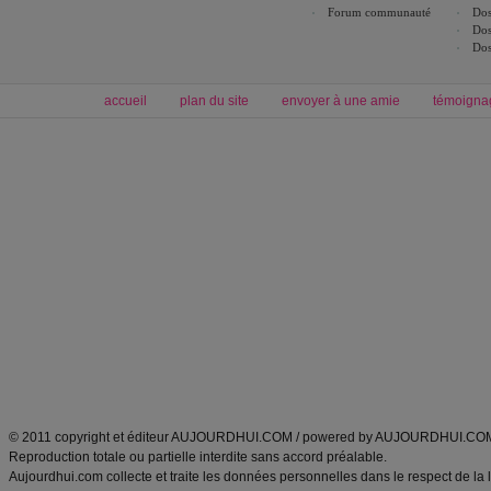
Forum communauté
Dos
Dos
Dos
accueil
plan du site
envoyer à une amie
témoigna
Forum minceur
Forum cuisine
Commencer un régime
boissons, vins et cocktails
Alimentation équilibrée et nutrition
astuces et bons plans
Minceur
Recette cuisine
exercices physiques
recette facile
produits minceur
Recette poulet
Tags
:
ventre plat
|
maigrir des fesses
|
abdominaux
|
régime américain
|
régime mayo
|
Découvrez aussi
:
exercices abdominaux
|
recette wok
|
ANXA Partenaires
:
Recette
de cuisine |
Recette cuisine
|
© 2011 copyright et éditeur AUJOURDHUI.COM / powered by AUJOURDHUI.CO
Reproduction totale ou partielle interdite sans accord préalable.
Aujourdhui.com collecte et traite les données personnelles dans le respect de la 