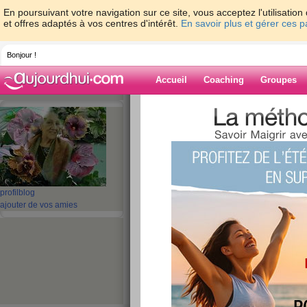
En poursuivant votre navigation sur ce site, vous acceptez l'utilisati
et offres adaptés à vos centres d'intérêt.
En savoir plus et gérer ces 
Bonjour !
Accueil
Coaching
Groupes
Accueil
>
espaces
>
misha50
> c'est repa
Blog de misha5
aide blog
c'est reparti
profil
blog
ajouter de vos amies
publié le 18/11/2013 à 19:45