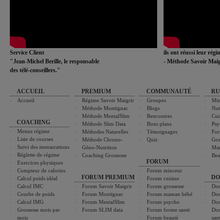
Service Client
ils ont réussi leur rég
"Jean-Michel Berille, le responsable
- Méthode Savoir Maig
des télé-conseillers."
ACCUEIL
PREMIUM
COMMUNAUTÉ
RU
Accueil
Régime Savoir Maigrir
Groupes
Min
Méthode Montignac
Blogs
Nut
Méthode MentalSlim
Rencontres
Cui
COACHING
Méthode Slim Data
Bons plans
Psy
Menus régime
Méthodes Naturelles
Témoignages
For
Liste de courses
Méthode Chrono-
Quiz
Gro
Suivi des mensurations
Géno-Nutrition
Ma
Réglette de régime
Coaching Grossesse
Bea
FORUM
Exercices physiques
Compteur de calories
Forum minceur
FORUM PREMIUM
DO
Calcul poids idéal
Forum cuisine
Calcul IMC
Forum Savoir Maigrir
Forum grossesse
Dos
Courbe de poids
Forum Montignac
Forum maman bébé
Dos
Calcul IMG
Forum MentalSlim
Forum psycho
Dos
Grossesse mois par
Forum SLIM data
Forum forme santé
Dos
mois
Forum beauté
san