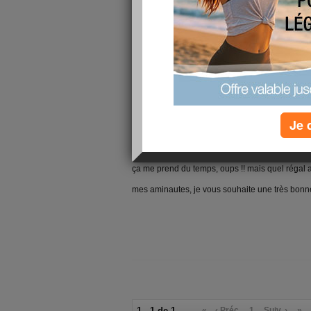
Je 
hop, reparti pour de la gelée et marmelade de 
ça me prend du temps, oups !! mais quel régal a
mes aminautes, je vous souhaite une très bon
1 - 1 de 1
«
‹ Préc.
1
Suiv. ›
»