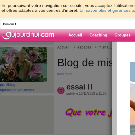
En poursuivant votre navigation sur ce site, vous acceptez l'utilisati
et offres adaptés à vos centres d'intérêt.
En savoir plus et gérer ces 
Bonjour !
Accueil
Coaching
Groupes
Accueil
>
espaces
>
misha50
> essai !!
Blog de misha5
aide blog
essai !!
profil
blog
ajouter de vos amies
publié le 15/11/2013 à 11:38