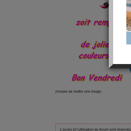
j'essaie de mettre une image
L’accès et l’utilisation du forum sont réser