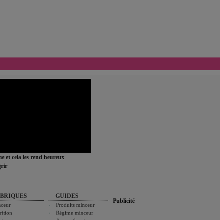
ime et cela les rend heureux
rir
BRIQUES
GUIDES
Publicité
ceur
Produits minceur
rition
Régime minceur