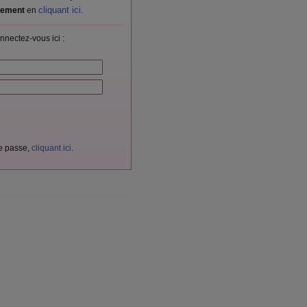
cliquant ici
itement
en
.
nnectez-vous ici :
de passe,
cliquant ici
.