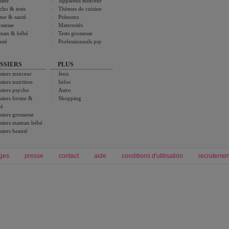
sine
Appareils minceur
cho & tests
Thèmes de cuisine
me & santé
Prénoms
ssesse
Maternités
man & bébé
Tests grossesse
uté
Professionnels psy
SSIERS
PLUS
siers minceur
Jeux
siers nutrition
Infos
siers psycho
Astro
siers forme &
Shopping
té
siers grossesse
siers maman bébé
siers beauté
ges
presse
contact
aide
conditions d'utilisation
recrutemen
Forum grossesse et bébé
Forum psychologie
envie de bébé et de devenir maman
développement personnel et spiritua
accouchement et naissance de bébé
couple et sexualité
Grossesse et femme enceinte
Psychologie