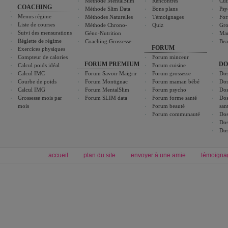
Méthode MentalSlim
Rencontres
Cui
COACHING
Méthode Slim Data
Bons plans
Psy
Menus régime
Méthodes Naturelles
Témoignages
For
Liste de courses
Méthode Chrono-
Quiz
Gro
Suivi des mensurations
Géno-Nutrition
Ma
Réglette de régime
Coaching Grossesse
Bea
FORUM
Exercices physiques
Compteur de calories
Forum minceur
FORUM PREMIUM
DO
Calcul poids idéal
Forum cuisine
Calcul IMC
Forum Savoir Maigrir
Forum grossesse
Dos
Courbe de poids
Forum Montignac
Forum maman bébé
Dos
Calcul IMG
Forum MentalSlim
Forum psycho
Dos
Grossesse mois par
Forum SLIM data
Forum forme santé
Dos
mois
Forum beauté
san
Forum communauté
Dos
Dos
Dos
accueil
plan du site
envoyer à une amie
témoigna
Forum minceur
Forum cuisine
Commencer un régime
boissons, vins et cocktails
Alimentation équilibrée et nutrition
astuces et bons plans
Minceur
Recette cuisine