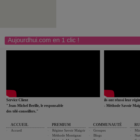
Aujourdhui.com en 1 clic !
Service Client
ils ont réussi leur rég
"Jean-Michel Berille, le responsable
- Méthode Savoir Maig
des télé-conseillers."
ACCUEIL
PREMIUM
COMMUNAUTÉ
RU
Accueil
Régime Savoir Maigrir
Groupes
Min
Méthode Montignac
Blogs
Nut