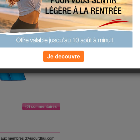
Je decouvre
(0) commentaires
vés aux membres d'Aujourdhui.com.