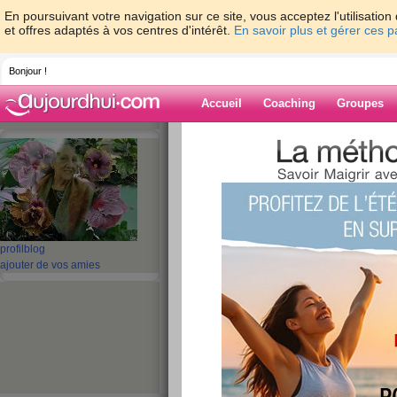
En poursuivant votre navigation sur ce site, vous acceptez l'utilisati
et offres adaptés à vos centres d'intérêt.
En savoir plus et gérer ces 
Bonjour !
Accueil
Coaching
Groupes
Accueil
>
espaces
>
misha50
> il pleure 
ville....
Blog de misha5
aide blog
profil
blog
il pleure en mon c
ajouter de vos amies
pleut sur la ville....
publié le 26/10/2013 à 20:54