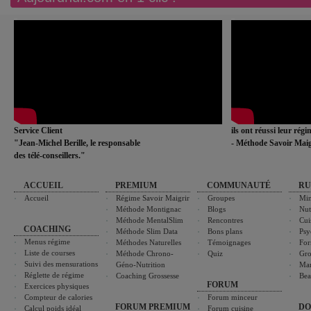
Service Client
ils ont réussi leur rég
"Jean-Michel Berille, le responsable
- Méthode Savoir Maig
des télé-conseillers."
ACCUEIL
PREMIUM
COMMUNAUTÉ
RU
Accueil
Régime Savoir Maigrir
Groupes
Min
Méthode Montignac
Blogs
Nut
Méthode MentalSlim
Rencontres
Cui
COACHING
Méthode Slim Data
Bons plans
Psy
Menus régime
Méthodes Naturelles
Témoignages
For
Liste de courses
Méthode Chrono-
Quiz
Gro
Suivi des mensurations
Géno-Nutrition
Ma
Réglette de régime
Coaching Grossesse
Bea
FORUM
Exercices physiques
Compteur de calories
Forum minceur
FORUM PREMIUM
DO
Calcul poids idéal
Forum cuisine