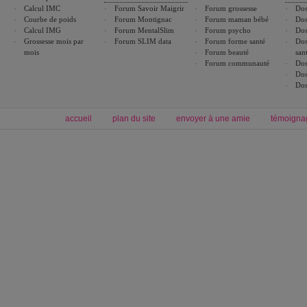
Calcul IMC
Forum Savoir Maigrir
Forum grossesse
Dos
Courbe de poids
Forum Montignac
Forum maman bébé
Dos
Calcul IMG
Forum MentalSlim
Forum psycho
Dos
Grossesse mois par
Forum SLIM data
Forum forme santé
Dos
mois
Forum beauté
san
Forum communauté
Dos
Dos
Dos
accueil
plan du site
envoyer à une amie
témoigna
Forum minceur
Forum cuisine
Commencer un régime
boissons, vins et cocktails
Alimentation équilibrée et nutrition
astuces et bons plans
Minceur
Recette cuisine
exercices physiques
recette facile
produits minceur
Recette poulet
Tags
:
ventre plat
|
maigrir des fesses
|
abdominaux
|
régime américain
|
régime mayo
|
Découvrez aussi
:
exercices abdominaux
|
recette wok
|