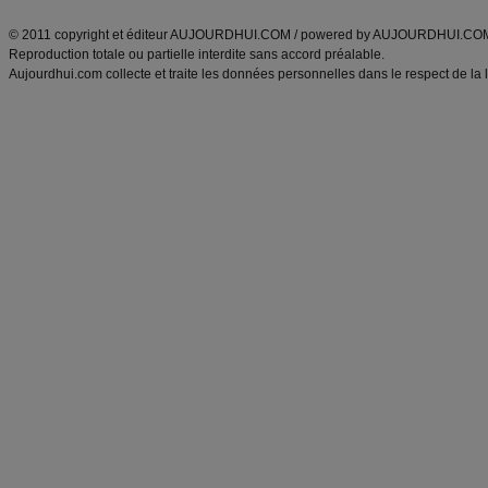
ANXA Partenaires
:
Recette
de cuisine |
Recette cuisine
|
© 2011 copyright et éditeur AUJOURDHUI.COM / powered by AUJOURDHUI.CO
Reproduction totale ou partielle interdite sans accord préalable.
Aujourdhui.com collecte et traite les données personnelles dans le respect de la 