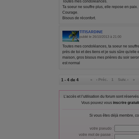
Toutes mes condoléances.
Ta soeur ne souffre plus, elle repose en paix.
Courage.
Bisous de réconfort.
TITISARDINE
publié le 26/10/2013 à 21:00
Toutes mes condoléances, ta soeur ne souffre p
près de toi et des tiens et je suis sûre qu'ell
maison, gros bisous mes prières du soir sero
est normal
1 - 4 de 4
«
‹ Préc.
1
Suiv. ›
»
L’accès et l’utilisation du forum sont réser
Vous pouvez vous
inscrire gratu
Si vous êtes déjà membre, co
votre pseudo :
votre mot de passe :