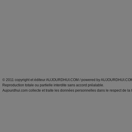
Forum minceur
Forum cuisine
Commencer un régime
boissons, vins et cocktails
Alimentation équilibrée et nutrition
astuces et bons plans
Minceur
Recette cuisine
exercices physiques
recette facile
produits minceur
Recette poulet
Tags
:
ventre plat
|
maigrir des fesses
|
abdominaux
|
régime américain
|
régime mayo
|
Découvrez aussi
:
exercices abdominaux
|
recette wok
|
ANXA Partenaires
:
Recette
de cuisine |
Recette cuisine
|
© 2011 copyright et éditeur AUJOURDHUI.COM / powered by AUJOURDHUI.CO
Reproduction totale ou partielle interdite sans accord préalable.
Aujourdhui.com collecte et traite les données personnelles dans le respect de la 