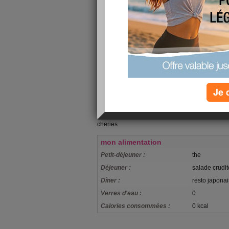
marche a nantes d abord il est grand et ya toujo
est ma ptite recompense du samedi,sinon conge
bien dormi ma fille es revenu de son sejour qu e
retour nous sommes alles manger au resto je m
cette semaine faut savoir se faire plaisir et appr
mais je suis toujours en mode alimentation leger
pas bien car j avais pratiquement passe une nu
de sommeil c affreux enfin comme bcp je pense
Je 
aujourd hui donc menage tranquilos pepere meme
sieste et voila c deja pas mal
je vous souhaite a toutes un beau we et prenez
cheries
mon alimentation
Petit-déjeuner :
the
Déjeuner :
salade crudit
Dîner :
resto japonai
Verres d'eau :
0
Calories consommées :
0 kcal