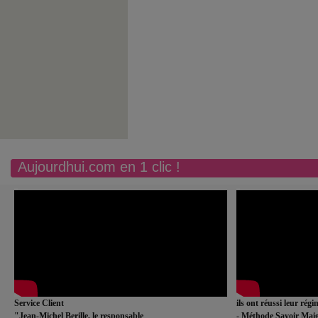
Aujourdhui.com en 1 clic !
Service Client
ils ont réussi leur rég
"Jean-Michel Berille, le responsable
- Méthode Savoir Maig