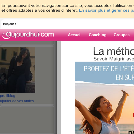
En poursuivant votre navigation sur ce site, vous acceptez l'utilisati
et offres adaptés à vos centres d'intérêt.
En savoir plus et gérer ces 
Bonjour !
Accueil
Coaching
Groupes
Accueil
>
espaces
>
mina99
> bonjour m
Blog de mina99
aide blog
bonjour mes copi
publié le 16/10/2010 à 14:50
profil
blog
ajouter de vos amies
alors tout va bien pour vous comme un samedi ss 
ici il commence a pointer son nez mais moi je 
menage etttttttt ya du boulot comme dab
ce matin marche pour mes ptits legumes mon po