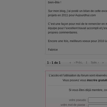
bien-être !
Sur mon blog, j’ai posté un bilan de cette ex
projets en 2011 pour Aujourdhui.com
C’est une façon pour moi de te remercier en
équipe pour l’excellent travail accompli et j’e
propres commentaires.
Encore une fois, meilleurs voeux pour 2010 à to
Fabrice
1 - 1 de 1
«
‹ Préc.
1
Suiv. ›
»
L’accès et l’utilisation du forum sont réser
Vous pouvez vous
inscrire gratu
Si vous êtes déjà membre, co
votre pseudo :
votre mot de passe :