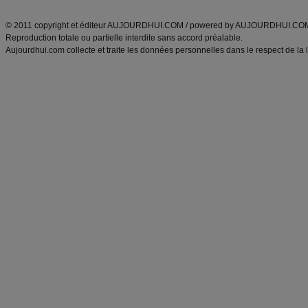
ANXA Partenaires
:
Recette
de cuisine |
Recette cuisine
|
© 2011 copyright et éditeur AUJOURDHUI.COM / powered by AUJOURDHUI.CO
Reproduction totale ou partielle interdite sans accord préalable.
Aujourdhui.com collecte et traite les données personnelles dans le respect de la 