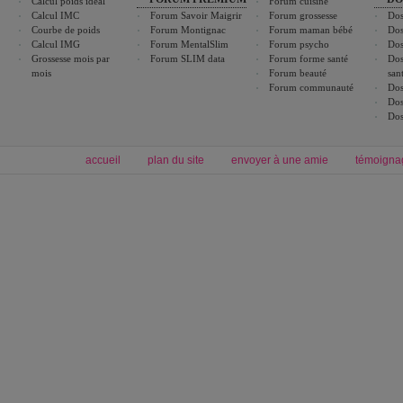
Calcul poids idéal
Forum cuisine
Calcul IMC
Forum Savoir Maigrir
Forum grossesse
Dos
Courbe de poids
Forum Montignac
Forum maman bébé
Dos
Calcul IMG
Forum MentalSlim
Forum psycho
Dos
Grossesse mois par
Forum SLIM data
Forum forme santé
Dos
mois
Forum beauté
san
Forum communauté
Dos
Dos
Dos
accueil
plan du site
envoyer à une amie
témoigna
Forum minceur
Forum cuisine
Commencer un régime
boissons, vins et cocktails
Alimentation équilibrée et nutrition
astuces et bons plans
Minceur
Recette cuisine
exercices physiques
recette facile
produits minceur
Recette poulet
Tags
:
ventre plat
|
maigrir des fesses
|
abdominaux
|
régime américain
|
régime mayo
|
Découvrez aussi
:
exercices abdominaux
|
recette wok
|