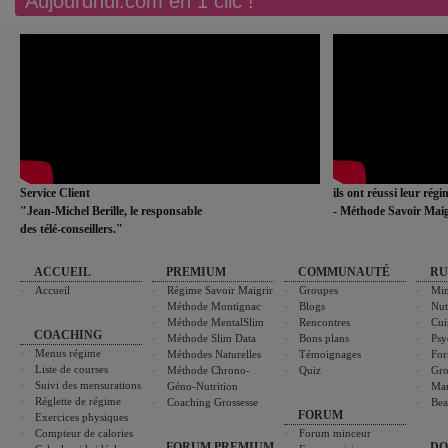
Aujourdhui.com en 1 clic !
Service Client
ils ont réussi leur rég
"Jean-Michel Berille, le responsable
- Méthode Savoir Maig
des télé-conseillers."
ACCUEIL
PREMIUM
COMMUNAUTÉ
RU
Accueil
Régime Savoir Maigrir
Groupes
Min
Méthode Montignac
Blogs
Nut
Méthode MentalSlim
Rencontres
Cui
COACHING
Méthode Slim Data
Bons plans
Psy
Menus régime
Méthodes Naturelles
Témoignages
For
Liste de courses
Méthode Chrono-
Quiz
Gro
Suivi des mensurations
Géno-Nutrition
Ma
Réglette de régime
Coaching Grossesse
Bea
FORUM
Exercices physiques
Compteur de calories
Forum minceur
FORUM PREMIUM
DO