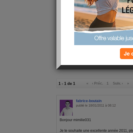
Déjeuner :
(cuit)
Goûter ou snack :
Pomme , La v
Yaourt au lai
Dîner :
surgélés hac
Verres d'eau :
7
Calories consommées :
1350 kcal
Je 
1 - 1 de 1
«
‹ Préc.
1
Suiv. ›
»
fabrice-boutain
publié le 18/01/2011 à 08:12
Bonjour mimilie031
Je te souhaite une excellente année 2011, pl