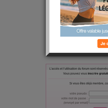
Blanc de poule
Déjeuner :
lait entier ,
Compote all
Goûter ou snack :
Pomme , 100%
Dîner :
Courgette, Ya
Verres d'eau :
4
Calories consommées :
1407 kcal
Je 
L’accès et l’utilisation du forum sont réser
Vous pouvez vous
inscrire gratu
Si vous êtes déjà membre, co
votre pseudo :
votre mot de passe :
(envoyé par email)