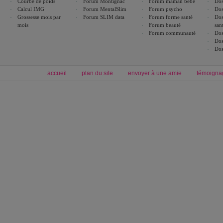
Courbe de poids
Forum Montignac
Forum maman bébé
Dos
Calcul IMG
Forum MentalSlim
Forum psycho
Dos
Grossesse mois par
Forum SLIM data
Forum forme santé
Dos
mois
Forum beauté
san
Forum communauté
Dos
Dos
Dos
accueil
plan du site
envoyer à une amie
témoigna
Forum minceur
Forum cuisine
Commencer un régime
boissons, vins et cocktails
Alimentation équilibrée et nutrition
astuces et bons plans
Minceur
Recette cuisine
exercices physiques
recette facile
produits minceur
Recette poulet
Tags
:
ventre plat
|
maigrir des fesses
|
abdominaux
|
régime américain
|
régime mayo
|
Découvrez aussi
:
exercices abdominaux
|
recette wok
|
ANXA Partenaires
:
Recette
de cuisine |
Recette cuisine
|