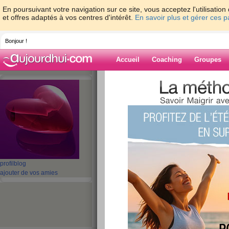
En poursuivant votre navigation sur ce site, vous acceptez l'utilisati
et offres adaptés à vos centres d'intérêt.
En savoir plus et gérer ces 
Bonjour !
Accueil
Coaching
Groupes
Accueil
>
espaces
>
mimilie031
> 1er jou
Blog de mimilie
aide blog
1er jour de "règim
publié le 18/05/2010 à 15:04
profil
blog
ajouter de vos amies
mon alimentation
Baguette (pai
Petit-déjeuner :
jus Carrefour