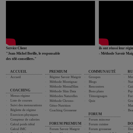
Service Client
ils ont réussi leur rég
"Jean-Michel Berille, le responsable
- Méthode Savoir Maig
des télé-conseillers."
ACCUEIL
PREMIUM
COMMUNAUTÉ
RU
Accueil
Régime Savoir Maigrir
Groupes
Min
Méthode Montignac
Blogs
Nut
Méthode MentalSlim
Rencontres
Cui
COACHING
Méthode Slim Data
Bons plans
Psy
Menus régime
Méthodes Naturelles
Témoignages
For
Liste de courses
Méthode Chrono-
Quiz
Gro
Suivi des mensurations
Géno-Nutrition
Ma
Réglette de régime
Coaching Grossesse
Bea
FORUM
Exercices physiques
Compteur de calories
Forum minceur
FORUM PREMIUM
DO
Calcul poids idéal
Forum cuisine
Calcul IMC
Forum Savoir Maigrir
Forum grossesse
Dos