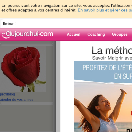
En poursuivant votre navigation sur ce site, vous acceptez l'utilisati
et offres adaptés à vos centres d'intérêt.
En savoir plus et gérer ces 
Bonjour !
Accueil
Coaching
Groupes
Accueil
>
espaces
>
mimi3876
Blog de mimi38
aide blog
1 - 1 de 1
«
‹ Préc.
1
Suiv. ›
»
profil
blog
ajouter de vos amies
Je m’appelle M
publié le 07/04/2011 à 13:06
Je m’appelle...
lire la suite