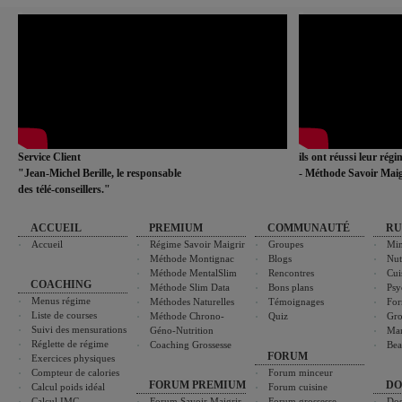
Service Client
ils ont réussi leur rég
"Jean-Michel Berille, le responsable
- Méthode Savoir Maig
des télé-conseillers."
ACCUEIL
PREMIUM
COMMUNAUTÉ
RU
Accueil
Régime Savoir Maigrir
Groupes
Min
Méthode Montignac
Blogs
Nut
Méthode MentalSlim
Rencontres
Cui
COACHING
Méthode Slim Data
Bons plans
Psy
Menus régime
Méthodes Naturelles
Témoignages
For
Liste de courses
Méthode Chrono-
Quiz
Gro
Suivi des mensurations
Géno-Nutrition
Ma
Réglette de régime
Coaching Grossesse
Bea
FORUM
Exercices physiques
Compteur de calories
Forum minceur
FORUM PREMIUM
DO
Calcul poids idéal
Forum cuisine
Calcul IMC
Forum Savoir Maigrir
Forum grossesse
Dos