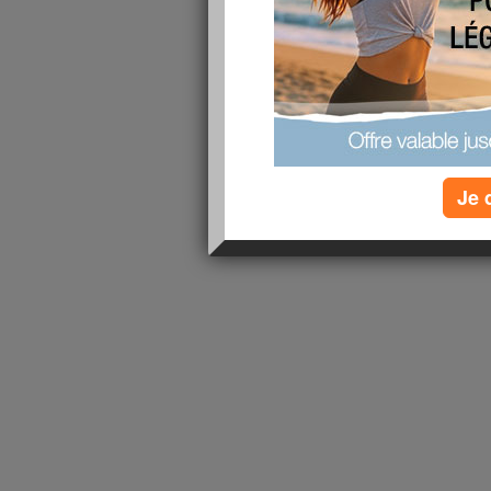
1 - 1 de 1
«
‹ Préc.
1
Suiv. ›
»
Je 