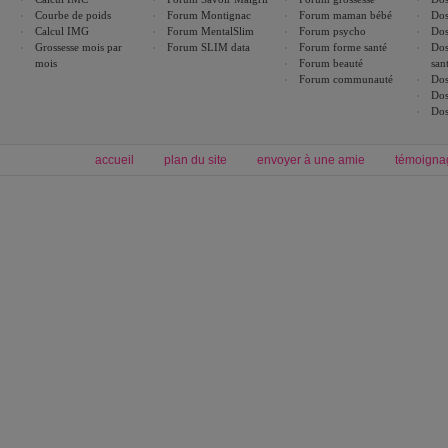
Courbe de poids
Forum Montignac
Forum maman bébé
Dos
Calcul IMG
Forum MentalSlim
Forum psycho
Dos
Grossesse mois par
Forum SLIM data
Forum forme santé
Dos
mois
Forum beauté
san
Forum communauté
Dos
Dos
Dos
accueil
plan du site
envoyer à une amie
témoigna
Forum minceur
Forum cuisine
Commencer un régime
boissons, vins et cocktails
Alimentation équilibrée et nutrition
astuces et bons plans
Minceur
Recette cuisine
exercices physiques
recette facile
produits minceur
Recette poulet
Tags
:
ventre plat
|
maigrir des fesses
|
abdominaux
|
régime américain
|
régime mayo
|
Découvrez aussi
:
exercices abdominaux
|
recette wok
|
ANXA Partenaires
:
Recette
de cuisine |
Recette cuisine
|