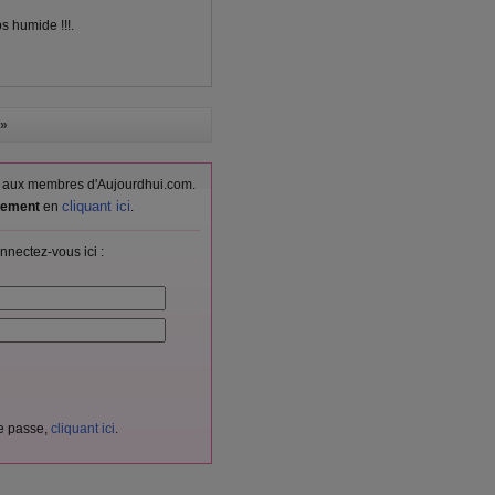
ps humide !!!.
»
vés aux membres d'Aujourdhui.com.
cliquant ici
itement
en
.
nnectez-vous ici :
de passe,
cliquant ici
.