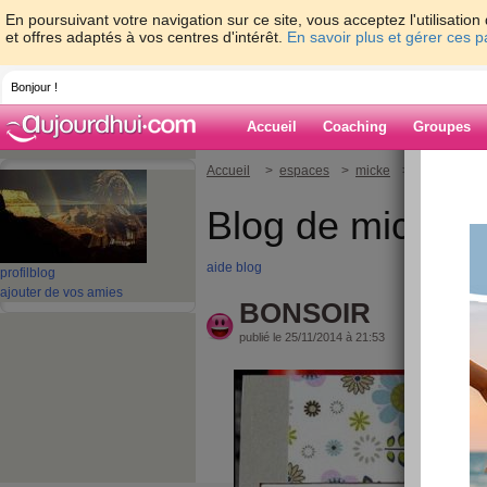
En poursuivant votre navigation sur ce site, vous acceptez l'utilisati
et offres adaptés à vos centres d'intérêt.
En savoir plus et gérer ces 
Bonjour !
Accueil
Coaching
Groupes
Accueil
>
espaces
>
micke
> BONSOIR
Blog de micke
aide blog
profil
blog
ajouter de vos amies
BONSOIR
publié le 25/11/2014 à 21:53