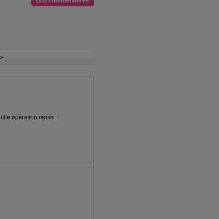
(13) commentaires
»
ille opération réussi ::