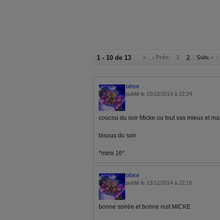
1 - 10 de 13
«
‹ Préc.
1
2
Suiv. ›
obse
publié le 15/12/2014 à 22:24
coucou du soir Micke ou tout vas mieux et ma f
bisous du soir
*mimi 16*.
obse
publié le 13/12/2014 à 22:16
bonne soirée et bonne nuit MICKE