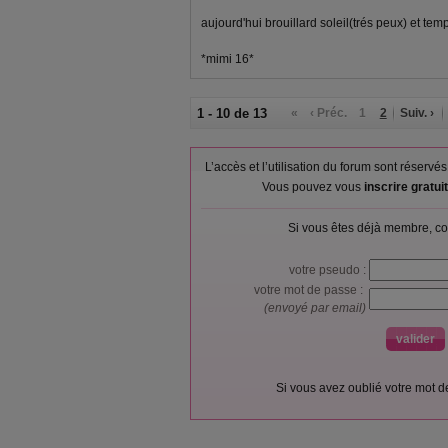
aujourd'hui brouillard soleil(trés peux) et tem
*mimi 16*
1 - 10 de 13
«
‹ Préc.
1
2
Suiv. ›
L’accès et l’utilisation du forum sont réser
Vous pouvez vous
inscrire gratu
Si vous êtes déjà membre, co
votre pseudo :
votre mot de passe :
(envoyé par email)
Si vous avez oublié votre mot 