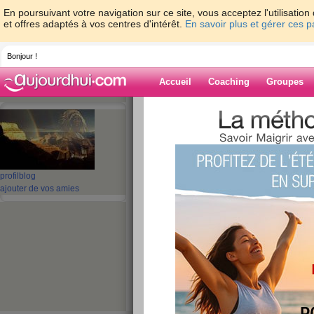
En poursuivant votre navigation sur ce site, vous acceptez l'utilisati
et offres adaptés à vos centres d'intérêt.
En savoir plus et gérer ces 
Bonjour !
Accueil
Coaching
Groupes
Accueil
>
espaces
>
micke
> BONSOIR
Blog de micke
aide blog
profil
blog
ajouter de vos amies
BONSOIR
publié le 10/11/2014 à 23:11