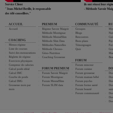
Service Client
ils ont réussi leur rég
"Jean-Michel Berille, le responsable
- Méthode Savoir Maig
des télé-conseillers."
ACCUEIL
PREMIUM
COMMUNAUTÉ
RU
Accueil
Régime Savoir Maigrir
Groupes
Min
Méthode Montignac
Blogs
Nut
Méthode MentalSlim
Rencontres
Cui
COACHING
Méthode Slim Data
Bons plans
Psy
Menus régime
Méthodes Naturelles
Témoignages
For
Liste de courses
Méthode Chrono-
Quiz
Gro
Suivi des mensurations
Géno-Nutrition
Ma
Réglette de régime
Coaching Grossesse
Bea
FORUM
Exercices physiques
Compteur de calories
Forum minceur
FORUM PREMIUM
DO
Calcul poids idéal
Forum cuisine
Calcul IMC
Forum Savoir Maigrir
Forum grossesse
Dos
Courbe de poids
Forum Montignac
Forum maman bébé
Dos
Calcul IMG
Forum MentalSlim
Forum psycho
Dos
Grossesse mois par
Forum SLIM data
Forum forme santé
Dos
mois
Forum beauté
san
Forum communauté
Dos
Dos
Dos