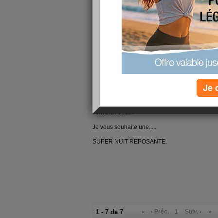
Je 
Un ti coucou le temps que cela fontionne tout v
vont bien aussi.
Je vous souhaite une.....
SUPER NUIT REPOSANTE.
1 - 7 de 7
«
‹ Préc.
1
Suiv. ›
»