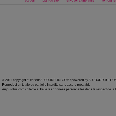
accueil
plan du site
envoyer à une amie
témoigna
Forum minceur
Forum cuisine
Commencer un régime
boissons, vins et cocktails
Alimentation équilibrée et nutrition
astuces et bons plans
Minceur
Recette cuisine
exercices physiques
recette facile
produits minceur
Recette poulet
Tags
:
ventre plat
|
maigrir des fesses
|
abdominaux
|
régime américain
|
régime mayo
|
Découvrez aussi
:
exercices abdominaux
|
recette wok
|
ANXA Partenaires
:
Recette
de cuisine |
Recette cuisine
|
© 2011 copyright et éditeur AUJOURDHUI.COM / powered by AUJOURDHUI.CO
Reproduction totale ou partielle interdite sans accord préalable.
Aujourdhui.com collecte et traite les données personnelles dans le respect de la 